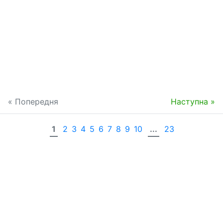
« Попередня
Наступна »
1
2
3
4
5
6
7
8
9
10
...
23