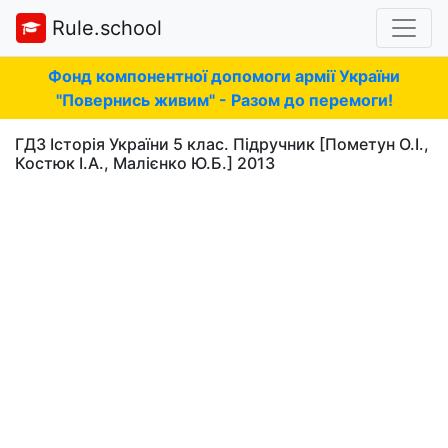
Rule.school
Фонд компонентної допомоги армії України
"Повернись живим" - Разом до перемоги!
ГДЗ Історія України 5 клас. Підручник [Пометун О.І.,
Костюк І.А., Малієнко Ю.Б.] 2013