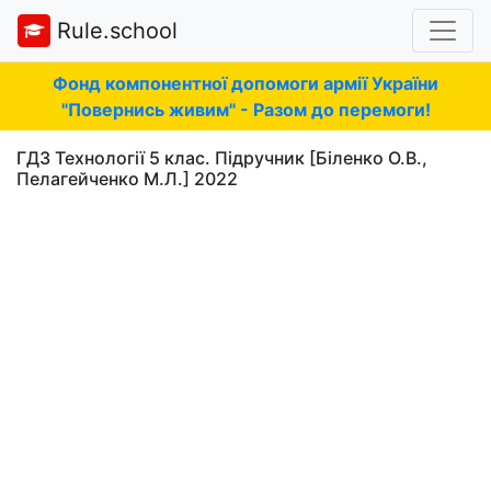
Rule.school
Фонд компонентної допомоги армії України
"Повернись живим" - Разом до перемоги!
ГДЗ Технології 5 клас. Підручник [Біленко О.В.,
Пелагейченко М.Л.] 2022