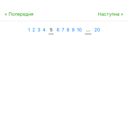
« Попередня
Наступна »
1
2
3
4
5
6
7
8
9
10
...
20