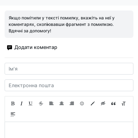
Якщо помітили у тексті помилку, вкажіть на неї у
коментарях, скопіювавши фрагмент з помилкою.
Вдячні за допомогу!
Додати коментар