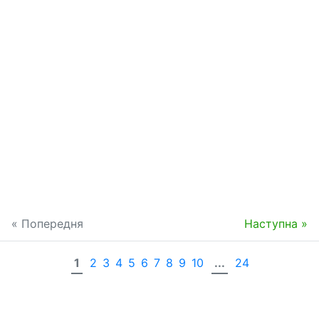
« Попередня
Наступна »
1
2
3
4
5
6
7
8
9
10
...
24