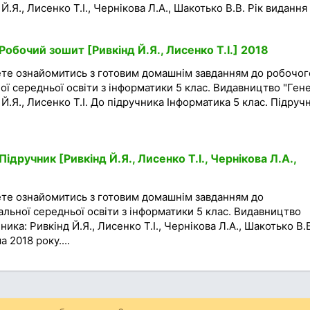
Й.Я., Лисенко Т.І., Чернікова Л.А., Шакотько В.В. Рік видання
Робочий зошит [Ривкінд Й.Я., Лисенко Т.І.] 2018
ете ознайомитись з готовим домашнім завданням до робочог
ої середньої освіти з інформатики 5 клас. Видавництво "Гене
 Й.Я., Лисенко Т.І. До підручника Інформатика 5 клас. Підруч
.
ідручник [Ривкінд Й.Я., Лисенко Т.І., Чернікова Л.А.,
ете ознайомитись з готовим домашнім завданням до
гальної середньої освіти з інформатики 5 клас. Видавництво
ника: Ривкінд Й.Я., Лисенко Т.І., Чернікова Л.А., Шакотько В.В
 2018 року....