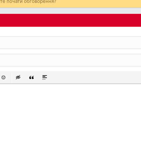
ете почати обговорення?
 список
аний список
смайли
Insert hidden text
Insert Quote
Insert spoiler