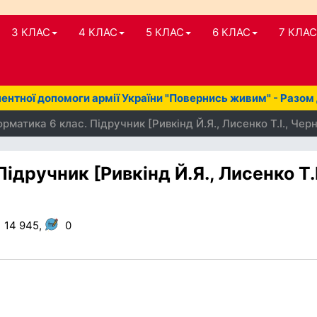
3 КЛАС
4 КЛАС
5 КЛАС
6 КЛАС
7 КЛАС
нтної допомоги армії України "Повернись живим" - Разом
рматика 6 клас. Підручник [Ривкінд Й.Я., Лисенко Т.І., Черн
ідручник [Ривкінд Й.Я., Лисенко Т.І
14 945,
0