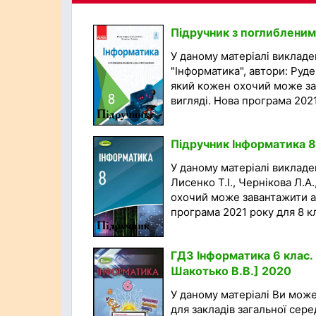
Підручник з поглибленим
У даному матеріалі виклад
"Інформатика", автори: Руде
який кожен охочий може за
вигляді. Нова програма 2021 
Підручник Інформатика 8 
У даному матеріалі викладен
Лисенко Т.І., Чернікова Л.А
охочий може завантажити а
програма 2021 року для 8 кла
ГДЗ Інформатика 6 клас. П
Шакотько В.В.] 2020
У даному матеріалі Ви мож
для закладів загальної сере