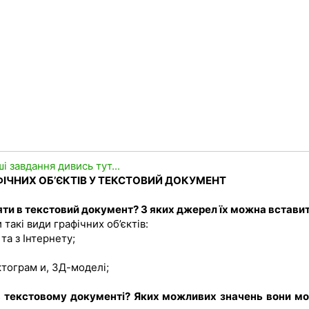
ші завдання дивись тут...
АФІЧНИХ ОБ’ЄКТІВ У ТЕКСТОВИЙ ДОКУМЕНТ
вляти в текстовий документ? З яких джерел їх можна встави
акі види графічних об’єктів:
та з Інтернету;
іктограм и, ЗД-моделі;
и в текстовому документі? Яких можливих значень вони м