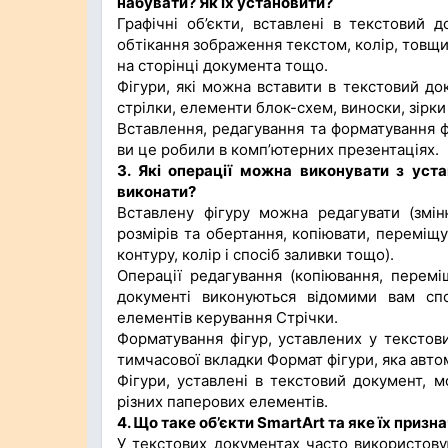
набувати? Як їх установити?
Графічні об’єкти, вставлені в текстовий 
обтікання зображення текстом, колір, товщи
на сторінці документа тощо.
Фігури, які можна вставити в текстовий доку
стрілки, елементи блок-схем, виноски, зірки 
Вставлення, редагування та форматування фі
ви це робили в комп’ютерних презентаціях.
3. Які операції можна виконувати з уст
виконати?
Вставлену фігуру можна редагувати (змін
розмірів та обертання, копіювати, переміщу
контуру, колір і спосіб заливки тощо).
Операції редагування (копіювання, перемі
документі виконуються відомими вам спо
елементів керування Стрічки.
Форматування фігур, уставлених у текстов
тимчасової вкладки Формат фігури, яка автом
Фігури, уставлені в текстовий документ, м
різних паперових елементів.
4. Що таке об’єкти SmartArt та яке їх призн
У текстових документах часто використовую