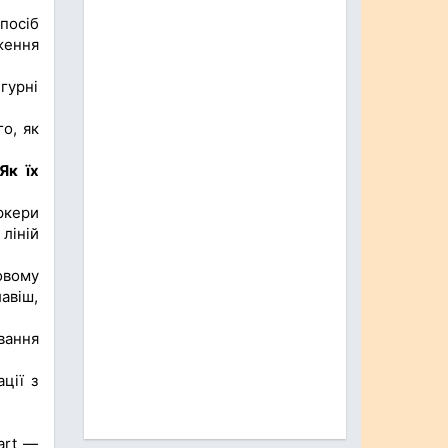
посіб
ження
ігурні
о, як
Як їх
ркери
ліній
овому
авіш,
вання
ції з
art —