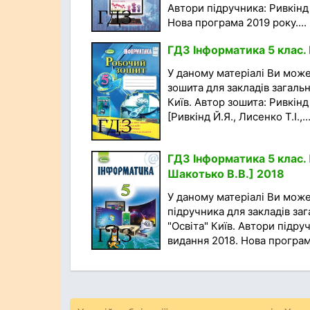
Автори підручника: Ривкінд 
Нова програма 2019 року....
ГДЗ Інформатика 5 клас. 
У даному матеріалі Ви мож
зошита для закладів загальн
Київ. Автор зошита: Ривкінд
[Ривкінд Й.Я., Лисенко Т.І.,..
ГДЗ Інформатика 5 клас. П
Шакотько В.В.] 2018
У даному матеріалі Ви мож
підручника для закладів за
"Освіта" Київ. Автори підруч
видання 2018. Нова програма