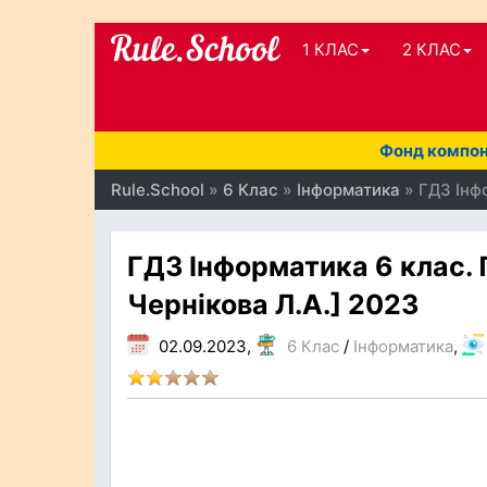
1 КЛАС
2 КЛАС
Фонд компоне
Rule.School
»
6 Клас
»
Інформатика
» ГДЗ Інфо
ГДЗ Інформатика 6 клас. П
Чернікова Л.А.] 2023
02.09.2023,
6 Клас
/
Інформатика
,