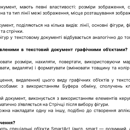
документ, мають певні властивості: розміри зображення, с
на та тип лінії межі зображення, місце розташування зобра
мент, поділяються на кілька видів: лінії, основні фігури, ф
та стрічки.
гур у текстовому документі відбувається аналогічно до тог
авленими в текстовий документ графічними об’єктами? 
ювати розміри, нахиляти, повертати, використовуючи ма
вати, видаляти) і форматувати (змінювати товщину та колір 
щення, видалення) цього виду графічних об’єктів у текст
собами: з використанням Буфера обміну, сполучень кл
ий документ, виконується з використанням елементів керу
атично з’являється на Стрічці після вибору фігури.
ожна накладати одну на іншу, подібно до створення апліка
ачення?
ть спеціальні об’єкти SmartArt (англ. smart — розумний, 