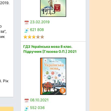
 2019.
23.02.2019
о
621 808
за",
ник
ГДЗ Українська мова 8 клас.
Підручник [Глазова О.П.] 2021
. Рік
08.10.2021
552 036