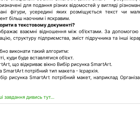
призначені для подання різних відомостей у вигляді різнома
ані фігури, усередині яких розміщується текст чи мал
ент більш наочним і яскравим.
творити в текстовому документі?
дображає взаємні відношення між об’єктами. За допомогою 
цію, структуру підприємства, зміст підручника та інші ієрар
ібно виконати такий алгоритм:
і, куди буде вставлятися об’єкт.
tArt, що відкриває вікно Вибір рисунка SmartArt.
а SmartArt потрібний тип макета - Ієрархія.
бір рисунка SmartArt потрібний макет, наприклад Організа
ші завдання дивись тут...