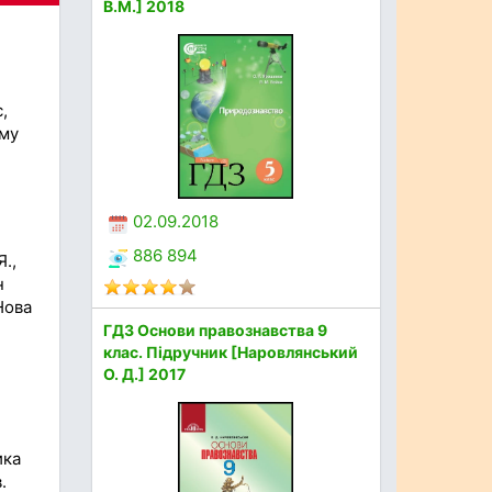
В.М.] 2018
,
ому
02.09.2018
886 894
.,
н
Нова
ГДЗ Основи правознавства 9
клас. Підручник [Наровлянський
О. Д.] 2017
ика
.