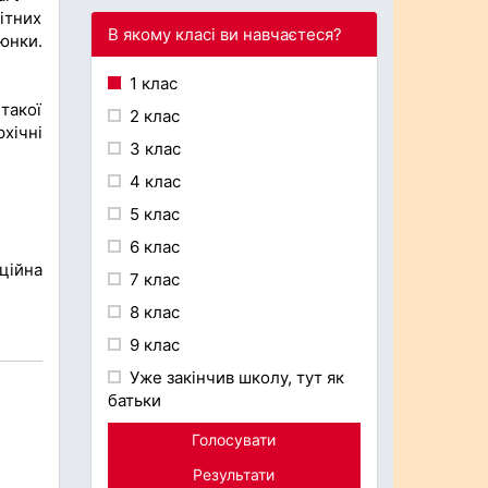
нітних
В якому класі ви навчаєтеся?
юнки.
1 клас
такої
2 клас
хічні
3 клас
4 клас
5 клас
6 клас
ційна
7 клас
8 клас
9 клас
Уже закінчив школу, тут як
батьки
Голосувати
Результати