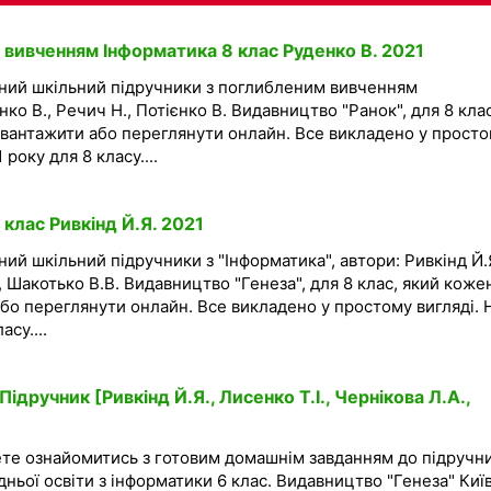
 вивченням Інформатика 8 клас Руденко В. 2021
ений шкільний підручники з поглибленим вивченням
нко В., Речич Н., Потієнко В. Видавництво "Ранок", для 8 клас
вантажити або переглянути онлайн. Все викладено у прост
року для 8 класу....
клас Ривкінд Й.Я. 2021
ий шкільний підручники з "Інформатика", автори: Ривкінд Й.Я
., Шакотько В.В. Видавництво "Генеза", для 8 клас, який коже
бо переглянути онлайн. Все викладено у простому вигляді. 
су....
ідручник [Ривкінд Й.Я., Лисенко Т.І., Чернікова Л.А.,
ете ознайомитись з готовим домашнім завданням до підручн
дньої освіти з інформатики 6 клас. Видавництво "Генеза" Київ