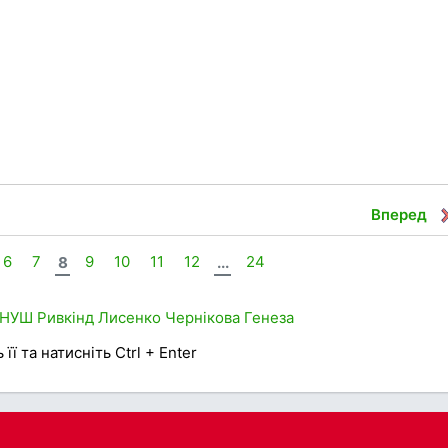
Вперед
6
7
8
9
10
11
12
...
24
НУШ
Ривкінд
Лисенко
Чернікова
Генеза
її та натисніть Ctrl + Enter