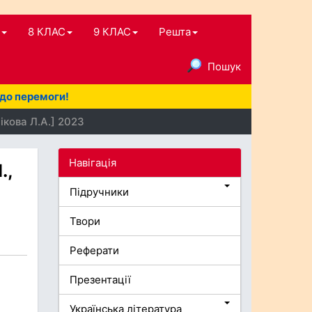
8 КЛАС
9 КЛАС
Решта
Пошук
 до перемоги!
ікова Л.А.] 2023
Навігація
.,
Підручники
Твори
Реферати
Презентації
Українська література