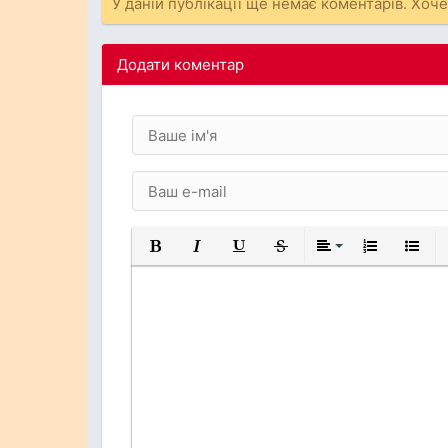
У даній публікації ще немає коментарів. Хоч
Додати коментар
Жирний
Курсив
Підкреслений
Закреслений
Вирівнювання
Нумерований
Марков