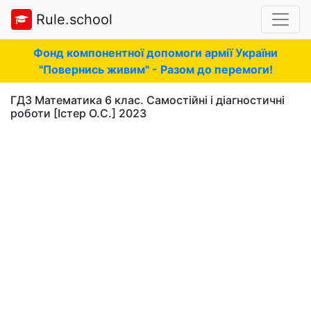
Rule.school
Фонд компонентної допомоги армії України
"Повернись живим" - Разом до перемоги!
ГДЗ Математика 6 клас. Самостійні і діагностичні
роботи [Істер О.С.] 2023