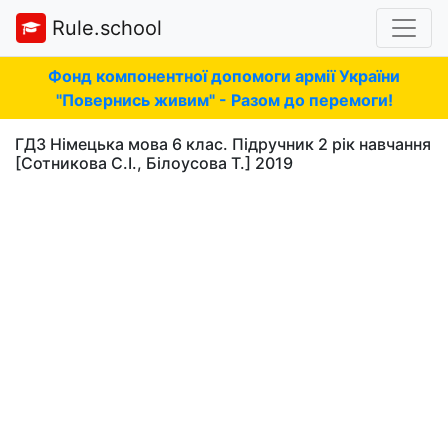
Rule.school
Фонд компонентної допомоги армії України
"Повернись живим" - Разом до перемоги!
ГДЗ Німецька мова 6 клас. Підручник 2 рік навчання
[Сотникова С.І., Білоусова Т.] 2019