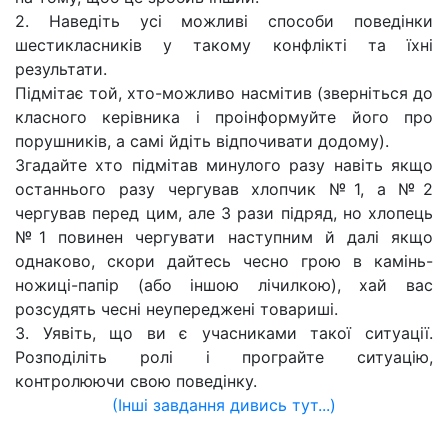
2. Наведіть усі можливі способи поведінки
шестикласників у такому конфлікті та їхні
результати.
Підмітає той, хто-можливо насмітив (зверніться до
класного керівника і проінформуйте його про
порушників, а самі йдіть відпочивати додому).
Згадайте хто підмітав минулого разу навіть якщо
останнього разу чергував хлопчик №1, а №2
чергував перед цим, але 3 рази підряд, но хлопець
№1 повинен чергувати наступним й далі якщо
однаково, скори дайтесь чесно грою в камінь-
ножиці-папір (або іншою лічилкою), хай вас
розсудять чесні неупереджені товариші.
3. Уявіть, що ви є учасниками такої ситуації.
Розподіліть ролі і програйте ситуацію,
контролюючи свою поведінку.
(Інші завдання дивись тут...)