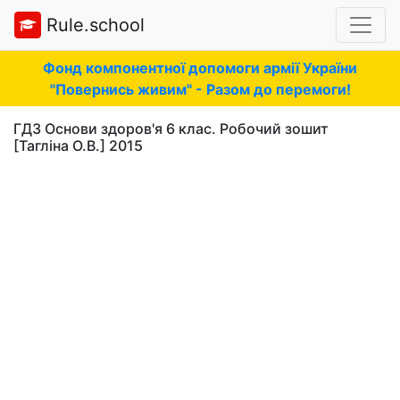
Rule.school
Фонд компонентної допомоги армії України
"Повернись живим" - Разом до перемоги!
ГДЗ Основи здоров'я 6 клас. Робочий зошит
[Тагліна О.В.] 2015