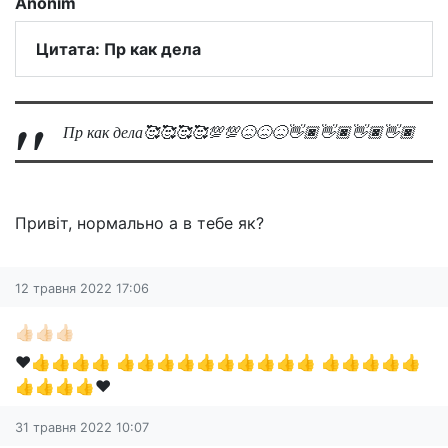
Anonim
Цитата: Пр как дела
Пр как дела🥰🥰🥰🥰💯💯😖😖😖👋🏿👋🏿👋🏿👋🏿
Привіт, нормально а в тебе як?
12 травня 2022 17:06
👍🏻👍🏻👍🏻
❤👍👍👍👍 👍👍👍👍👍👍👍👍👍👍 👍👍👍👍👍
👍👍👍👍❤
31 травня 2022 10:07