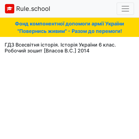
Rule.school
Фонд компонентної допомоги армії України
"Повернись живим" - Разом до перемоги!
ГДЗ Всесвітня історія. Історія України 6 клас.
Робочий зошит [Власов В.С.] 2014