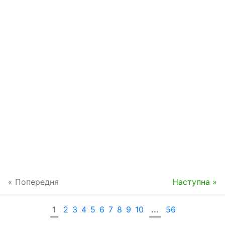
« Попередня
Наступна »
1
2
3
4
5
6
7
8
9
10
...
56