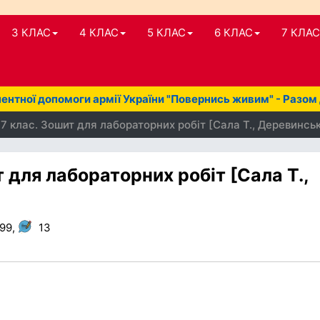
3 КЛАС
4 КЛАС
5 КЛАС
6 КЛАС
7 КЛАС
нтної допомоги армії України "Повернись живим" - Разом
 7 клас. Зошит для лабораторних робіт [Сала Т., Деревинськ
т для лабораторних робіт [Сала Т.,
199,
13