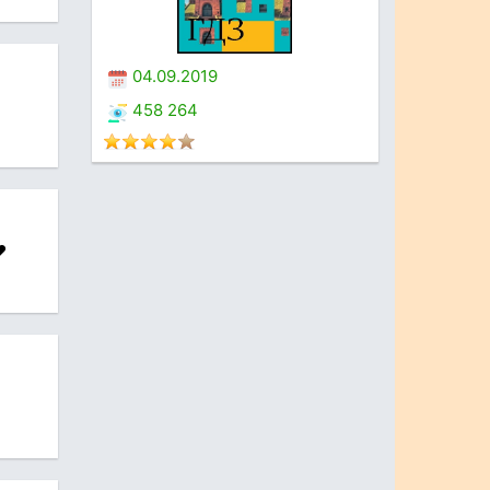
04.09.2019
458 264
️