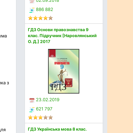
02.09.2018
886 882
ГДЗ Основи правознавства 9
ума
клас. Підручник [Наровлянський
О. Д.] 2017
ка з
23.02.2019
621 797
ГДЗ Українська мова 8 клас.
для