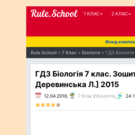
1 КЛАС
2 КЛАС
Фонд компоне
Rule.School
»
7 Клас
»
Біологія
» ГДЗ Біологія
ГДЗ Біологія 7 клас. Зоши
Деревинська Л.] 2015
12.04.2018,
7 Клас
/
Біологія
,
24 