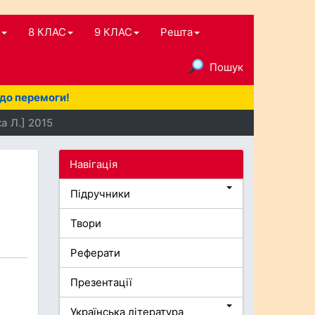
8 КЛАС
9 КЛАС
Решта
Пошук
 до перемоги!
а Л.] 2015
Навігація
Підручники
Твори
Реферати
Презентації
Українська література