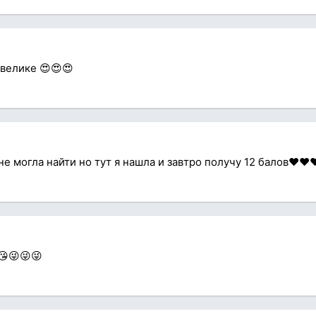
і велике 😍😍😍
е могла найти но тут я нашла и завтро получу 12 балов♥️♥️♥
😘😜😜😜