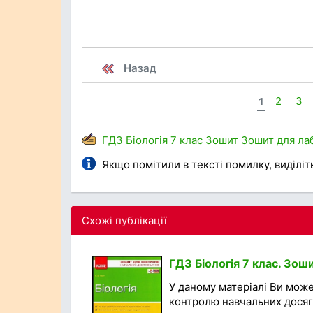
Назад
1
2
3
ГДЗ
Біологія
7 клас
Зошит
Зошит для ла
Якщо помітили в тексті помилку, виділіть 
Схожі публікації
ГДЗ Біологія 7 клас. Зош
У даному матеріалі Ви мож
контролю навчальних досягнен