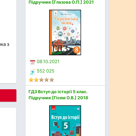
Підручник [Глазова О.П.] 2021
ка з
08.10.2021
552 025
ГДЗ Вступ до історії 5 клас.
Підручник [Гісем О.В.] 2018