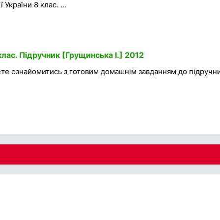
 України 8 клас. ...
лас. Підручник [Грущинська І.] 2012
ете ознайомитись з готовим домашнім завданням до підручни