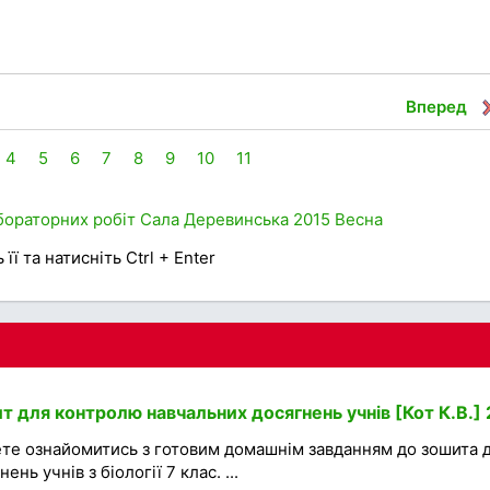
Вперед
4
5
6
7
8
9
10
11
бораторних робіт
Сала
Деревинська
2015
Весна
її та натисніть Ctrl + Enter
ит для контролю навчальних досягнень учнів [Кот К.В.]
ете ознайомитись з готовим домашнім завданням до зошита 
ь учнів з біології 7 клас. ...