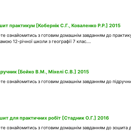
шит практикум [Кобернік С.Г., Коваленко Р.Р.] 2015
ете ознайомитись з готовим домашнім завданням до практик
амою 12-річної школи з географії 7 клас....
ручник [Бойко В.М., Міхелі С.В.] 2015
ете ознайомитись з готовим домашнім завданням до підручни
шит для практичних робіт [Стадник О.Г.] 2016
ете ознайомитись з готовим домашнім завданням до зошита 