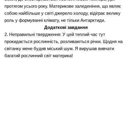
протягом усього року. Материкове заледе­ніння, що являє
собою найбільше у світі джерело холоду, відіграє велику
роль у формуванні клімату, не тільки Антарктиди.
Додаткові завдання
2. Неправильні твердження:
У цей теплий час тут
прокидається рослинність, розливаються річки. Щодня на
світанку мене будив міський шум. Я вирушав вивчати
багатий рослинний світ ма­терика!