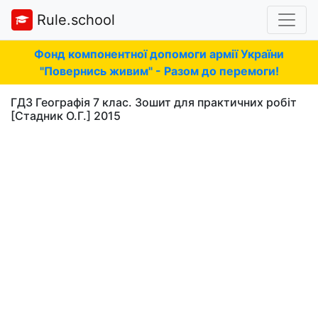
Rule.school
Фонд компонентної допомоги армії України
"Повернись живим" - Разом до перемоги!
ГДЗ Географія 7 клас. Зошит для практичних робіт
[Стадник О.Г.] 2015