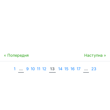
« Попередня
Наступна »
1
...
9
10
11
12
13
14
15
16
17
...
23