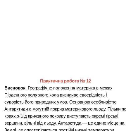
Практична
робота
№ 12
Висновок.
Географічне положення материка в межах
Південного полярного кола визначає своєрідність і
суворість його природних
умов.
Основною особливістю
Антарктиди є могутній покрив материкового льоду. Тільки по
краях з-Ьід крижаного покриву виступають окремі гірські
вершини, вільні від льоду. Антарк­тида
—
це єдине місце на
Землі, де спостерігаються постійні низькі температури