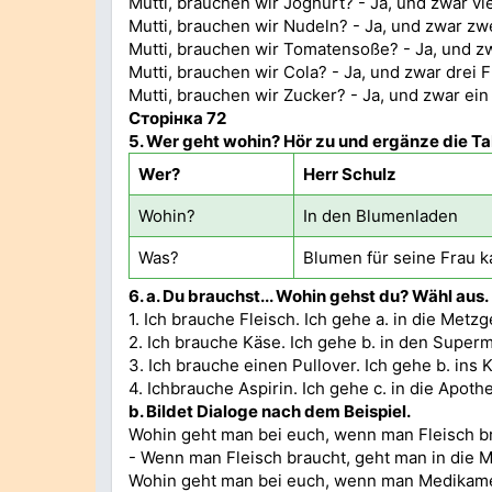
Mutti, brauchen wir Joghurt? - Ja, und zwar vi
Mutti, brauchen wir Nudeln? - Ja, und zwar z
Mutti, brauchen wir Tomatensoße? - Ja, und zw
Mutti, brauchen wir Cola? - Ja, und zwar drei 
Mutti, brauchen wir Zucker? - Ja, und zwar ei
Сторінка 72
5.
Wer geht wohin? Hör zu und ergänze die Ta
Wer?
Herr Schulz
Wohin?
In den Blumenladen
Was?
Blumen für seine Frau k
6. а.
Du brauchst... Wohin gehst du? Wähl aus.
1. Ich brauche Fleisch. Ich gehe a. in die Metzg
2. Ich brauche Käse. Ich gehe b. in den Superm
3. Ich brauche einen Pullover. Ich gehe b. ins 
4. Ichbrauche Aspirin. Ich gehe c. in die Apoth
b. Bildet Dialoge nach dem Beispiel.
Wohin geht man bei euch, wenn man Fleisch b
- Wenn man Fleisch braucht, geht man in die M
Wohin geht man bei euch, wenn man Medikam