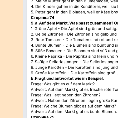
3. Meine Mutter geht in den Blumenladen, weil
4. Die Kinder gehen in die Konditorei, weil si
5. Peter geht in den Bioladen, weil er Käse bra
Сторінка 74
9. а.
Auf dem Markt. Was passt zusammen? Ord
1. Grüne Äpfel - Die Äpfel sind grün und saftig.
2. Gelbe Zitronen - Die Zitronen sind gelb und 
3. Rote Tomaten - Die Tomaten sind rot und rei
4. Bunte Blumen - Die Blumen sind bunt und s
5. Süße Bananen - Die Bananen sind süß und g
6. Kleine Paprika - Die Paprika sind klein und re
7. Saftige Selleriestangen - Die Selleriestange
8. Junge Karotten - Die Karotten sind jung und
9. Große Kartoffeln - Die Kartoffeln sind groß 
b. Fragt und antwortet wie im Beispiel.
Frage: Was gibt es auf dem Markt?
Antwort: Auf dem Markt gibt es frische rote T
Frage: Was liegt neben den Zitronen?
Antwort: Neben den Zitronen liegen große Kart
Frage: Welche Blumen gibt es auf dem Markt?
Antwort: Auf dem Markt gibt es bunte Blumen.
Сторінка 75