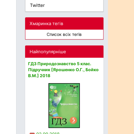
Twitter
Хмаринка тегів
Список всіх тегів
Найпопулярніше
ГДЗ Природознавство 5 клас.
Підручник [Ярошенко О.Г., Бойко
В.М.] 2018