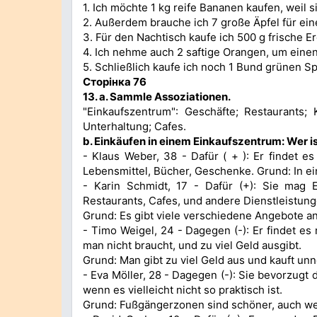
1. Ich möchte 1 kg reife Bananen kaufen, weil s
2. Außerdem brauche ich 7 große Äpfel für ei
3. Für den Nachtisch kaufe ich 500 g frische E
4. Ich nehme auch 2 saftige Orangen, um einen
5. Schließlich kaufe ich noch 1 Bund grünen S
Сторінка 76
13. а.
Sammle Assoziationen.
"Einkaufszentrum": Geschäfte; Restaurants; K
Unterhaltung; Cafes.
b. Einkäufen in einem Einkaufszentrum: Wer is
- Klaus Weber, 38 - Dafür ( + ): Er findet es
Lebensmittel, Bücher, Geschenke. Grund: In 
- Karin Schmidt, 17 - Dafür (+): Sie mag E
Restaurants, Cafes, und andere Dienstleistung
Grund: Es gibt viele verschiedene Angebote a
- Timo Weigel, 24 - Dagegen (-): Er findet es 
man nicht braucht, und zu viel Geld ausgibt.
Grund: Man gibt zu viel Geld aus und kauft unn
- Eva Möller, 28 - Dagegen (-): Sie bevorzugt 
wenn es vielleicht nicht so praktisch ist.
Grund: Fußgängerzonen sind schöner, auch wen