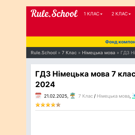
1 КЛАС
2 КЛАС
Фонд компоне
Rule.School
»
7 Клас
»
Німецька мова
» ГДЗ Ні
ГДЗ Німецька мова 7 клас
2024
21.02.2025,
7 Клас
/
Німецька мова
,