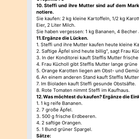
10.
Steffi und ihre Mutter sind auf dem Mar
notiere.
Sie kaufen: 2 kg kleine Kartoffeln, 1/2 kg Karot
Eier, 2 Liter Milch.
Sie haben vergessen: 1 kg Bananen, 4 Becher 
11.
Ergänze die Lücken.
1. Steffi und ihre Mutter kaufen heute kleine Ka
2. Saftige Äpfel sind heute billig", sagt Frau Küc
3. In der Konditorei kauft Steffis Mutter frisch
4. Frau Kücholl gibt Steffis Mutter lange grüne
5. Orange Karotten liegen am Obst- und Gemü
6. An einem anderen Stand kauft Steffis Mutter
7. Im Bioladen kauft Steffi gesunde Obstsäfte.
8. Rote Tomaten nimmt Steffi im Kaufhaus.
12.
Was möchtest du kaufen? Ergänze die Eink
1. 1 kg reife Bananen.
2. 7 große Äpfel.
3. 500 g frische Erdbeeren.
4. 2 saftige Orangen.
5. 1 Bund grüner Spargel.
Sätze: