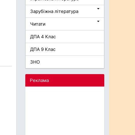
Зарубіжна література
Читати
ДПА 4 Клас
ДПА 9 Клас
ЗНО
Реклама