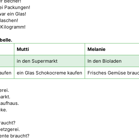
er Becher!
wei Packungen!
ar ein Glas!
Flaschen!
n Kilogramm!
belle.
Mutti
Melanie
in den Supermarkt
In den Bioladen
aufen
ein Glas Schokocreme kaufen
Frisches Gemüse brau
erei.
arkt.
Kaufhaus.
eke.
raucht?
etzgerei.
ente braucht?