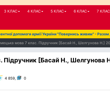
3 КЛАС
4 КЛАС
5 КЛАС
6 КЛАС
7 КЛАС
нтної допомоги армії України "Повернись живим" - Разом
мецька мова 7 клас. Підручник [Басай Н., Шелгунова Н.] 2
. Підручник [Басай Н., Шелгунова Н
4 859,
0