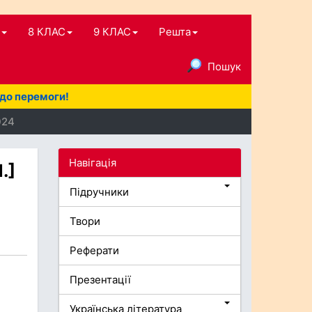
8 КЛАС
9 КЛАС
Решта
Пошук
 до перемоги!
024
Навігація
.]
Підручники
Твори
Реферати
Презентації
Українська література