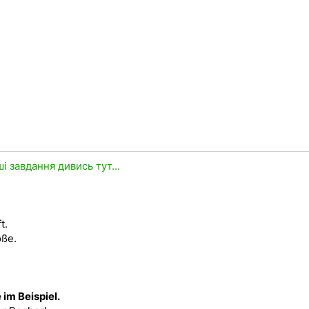
ші завдання дивись тут...
t.
oße.
 im Beispiel.