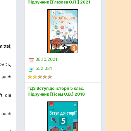
Підручник [Глазова О.П.] 2021
ittel;
08.10.2021
 DVDs,
552 031
 auch
ГДЗ Вступ до історії 5 клас.
Підручник [Гісем О.В.] 2018
t, die
, auch