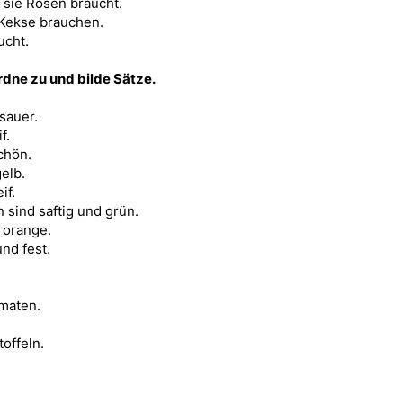
 sie Rosen braucht.
e Kekse brauchen.
ucht.
ne zu und bilde Sätze.
sauer.
f.
chön.
elb.
if.
n sind saftig und grün.
 orange.
und fest.
omaten.
offeln.