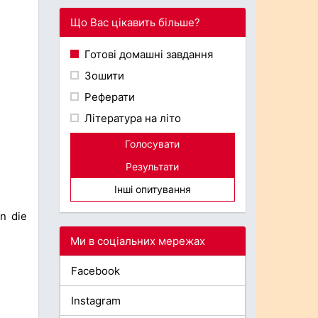
Що Вас цікавить більше?
Готові домашні завдання
Зошити
Реферати
Література на літо
Голосувати
Результати
Інші опитування
in die
Ми в соціальних мережах
Facebook
Instagram