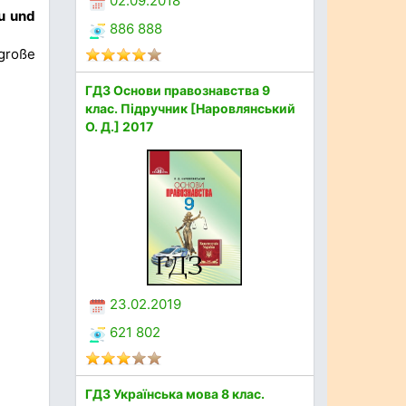
02.09.2018
u und
886 888
 große
ГДЗ Основи правознавства 9
клас. Підручник [Наровлянський
О. Д.] 2017
23.02.2019
621 802
ГДЗ Українська мова 8 клас.