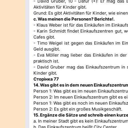
- David Gruber, 10 - Dafür (+): Er mag das E
Aktivitäten für Kinder gibt.
Grund: Es gibt Aktivitäten für Kinder, wie ein
c. Was meinen die Personen? Berichte!.
- Klaus Weber ist für das Einkäufen im Einkau
- Karin Schmidt findet Einkaufszentren gut, 
Cafes gibt.
- Timo Weigel ist gegen das Einkäufen im Ein
Geld ausgibt.
- Eva Möller mag lieber das Einkäufen in der
praktisch ist.
- David Gruber mag das Einkaufszentrum in se
Kinder gibt.
Сторінка 77
14.
Wa
s gibt es in dem neuen Einkaufszentru
Person 1: Was gibt es im neuen Einkaufszentr
Person 2: Im neuen Einkaufszentrum gibt es ei
Person 1: Was gibt es noch im neuen Einkaufs
Person 2: Es gibt ein großes Musikgeschäft.
15.
Ergänze die Sätze und schreib einen kurze
a. In meiner Stadt gibt es kein Einkaufszentru
b. Das Einkaufszentrum heißt City Center.