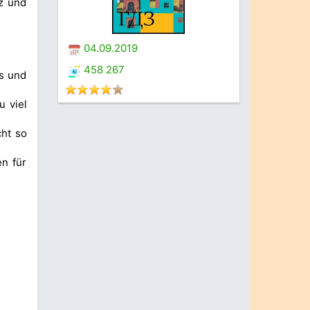
tz und
04.09.2019
458 267
ts und
u viel
cht so
en für