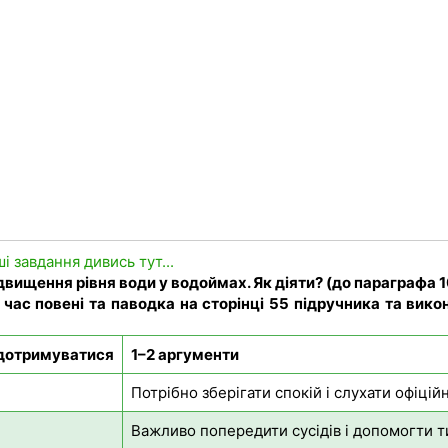
ші завдання дивись тут...
двищення рівня води у водоймах. Як діяти? (до параграфа 1
 час повені та паводка на сторінці 55 підручника та вико
 дотримуватися
1–2 аргументи
Потрібно зберігати спокій і слухати офіці
Важливо попередити сусідів і допомогти т