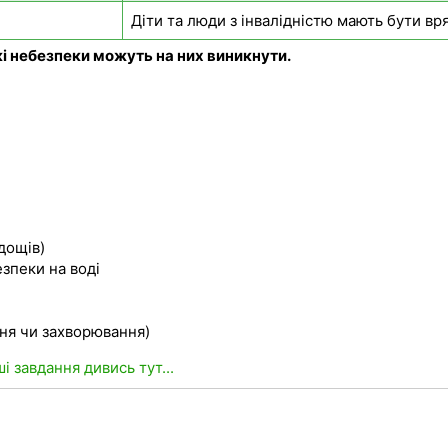
Діти та люди з інвалідністю мають бути в
 які небезпеки можуть на них виникнути.
 дощів)
зпеки на воді
ня чи захворювання)
ші завдання дивись тут...