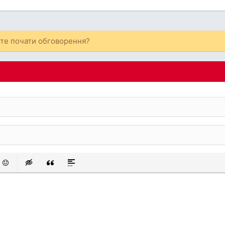
ете почати обговорення?
 список
аний список
смайли
Insert hidden text
Insert Quote
Insert spoiler