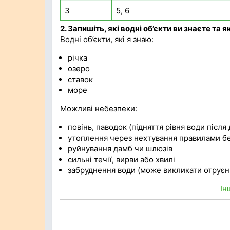
3
5, 6
2. Запишіть, які водні об’єкти ви знаєте та
Водні об’єкти, які я знаю:
річка
озеро
ставок
море
Можливі небезпеки:
повінь, паводок (підняття рівня води після
утоплення через нехтування правилами бе
руйнування дамб чи шлюзів
сильні течії, вирви або хвилі
забруднення води (може викликати отруєн
Ін