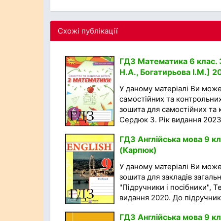
Схожі публікації
ГДЗ Математика 6 клас. 
Н.А., Богатирьова І.М.] 2
У даному матеріалі Ви мож
самостійних та контрольних
зошита для самостійних та к
Сердюк З. Рік видання 2023.
ГДЗ Англійська мова 9 кл
(Карпюк)
У даному матеріалі Ви мож
зошита для закладів загальн
"Підручники і посібники", Т
видання 2020. До підручника
ГДЗ Англійська мова 9 кл