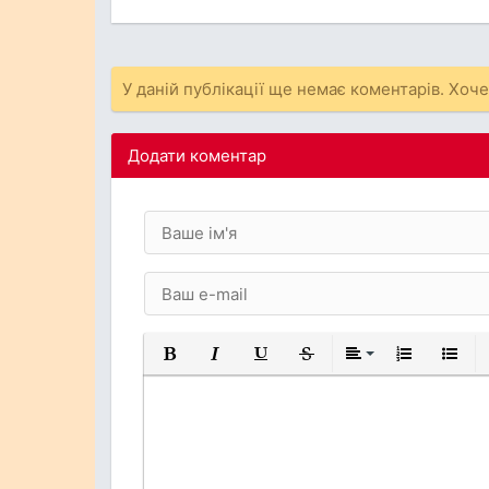
У даній публікації ще немає коментарів. Хоч
Додати коментар
Жирний
Курсив
Підкреслений
Закреслений
Вирівнювання
Нумерований
Марков