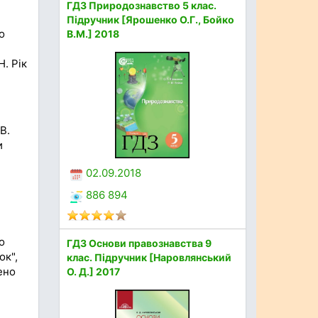
ГДЗ Природознавство 5 клас.
Підручник [Ярошенко О.Г., Бойко
о
В.М.] 2018
. Рік
В.
и
02.09.2018
886 894
о
ГДЗ Основи правознавства 9
ок",
клас. Підручник [Наровлянський
ено
О. Д.] 2017