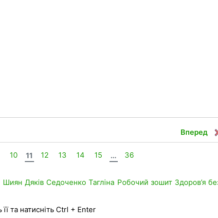
Вперед
9
10
11
12
13
14
15
...
36
Ш
Шиян
Дяків
Седоченко
Тагліна
Робочий зошит
Здоров’я
бе
її та натисніть Ctrl + Enter