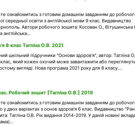
ете ознайомитись з готовим домашнім завданням до робочог
ої середньої освіти з англійської мови 9 клас. Видавництво
ернополь. Автори робочого зошита: Косован О., Вітушинська Н
 англійська...
я 8 клас Тагліна О.В. 2021
ий шкільний підручники "Основи здоров'я", автор: Тагліна О.
8 клас, який кожен охочий може завантажити або переглянут
стому вигляді. Нова програма 2021 року для 8 класу....
ас. Робочий зошит [Тагліна О.В.] 2019
ете ознайомитись з готовим домашнім завданням до робочог
 у двох варіантах з основ здоров'я 6 клас. Видавництво "Ран
та: Тагліна О.В. Рік видання 2014-2019. У даній новині вклад
ма)...