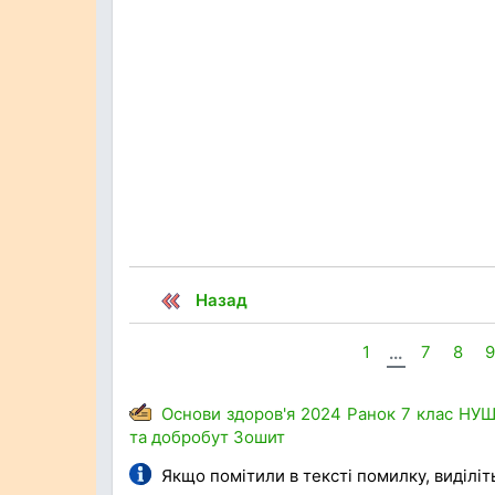
Назад
1
...
7
8
Основи здоров'я
2024
Ранок
7 клас
НУ
та добробут
Зошит
Якщо помітили в тексті помилку, виділіть 