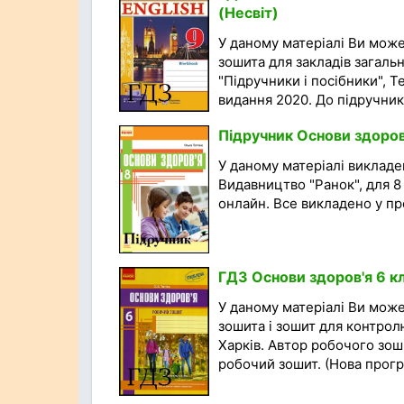
(Несвіт)
У даному матеріалі Ви мож
зошита для закладів загальн
"Підручники і посібники", Т
видання 2020. До підручника
Підручник Основи здоров'
У даному матеріалі викладен
Видавництво "Ранок", для 
онлайн. Все викладено у про
ГДЗ Основи здоров'я 6 кл
У даному матеріалі Ви мож
зошита і зошит для контролю
Харків. Автор робочого зоши
робочий зошит. (Нова програ