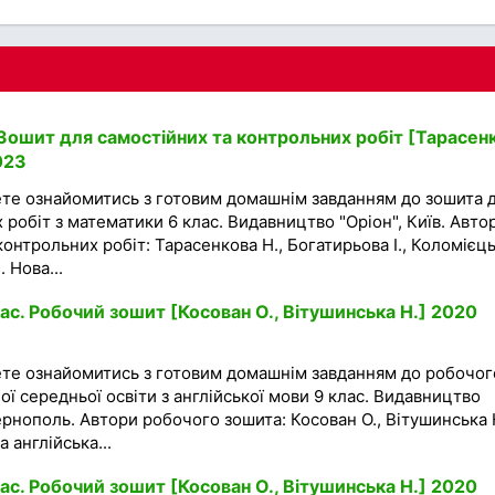
Зошит для самостійних та контрольних робіт [Тарасен
023
ете ознайомитись з готовим домашнім завданням до зошита 
 робіт з математики 6 клас. Видавництво "Оріон", Київ. Авто
онтрольних робіт: Тарасенкова Н., Богатирьова І., Коломієць
 Нова...
ас. Робочий зошит [Косован О., Вітушинська Н.] 2020
ете ознайомитись з готовим домашнім завданням до робочог
ої середньої освіти з англійської мови 9 клас. Видавництво
ернополь. Автори робочого зошита: Косован О., Вітушинська Н
 англійська...
ас. Робочий зошит [Косован О., Вітушинська Н.] 2020