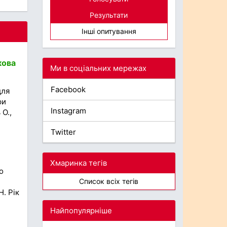
Результати
Інші опитування
кова
Ми в соціальних мережах
Facebook
для
ри
Instagram
 О.,
Twitter
Хмаринка тегів
о
Список всіх тегів
. Рік
Найпопулярніше