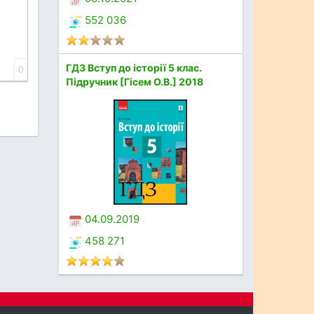
552 036
ГДЗ Вступ до історії 5 клас.
0
Підручник [Гісем О.В.] 2018
04.09.2019
458 271