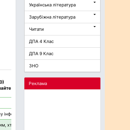
Українська література
Зарубіжна література
Читати
ДПА 4 Клас
ДПА 9 Клас
ЗНО
0)
Реклама
найте
йну інформацію, щоб правильно підготуватися до можливої ев
им, хто не може самостійно евакуюватися; необхідно вимкн