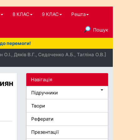
8 КЛАС
9 КЛАС
Решта
Пошук
 до перемоги!
І., Дяків В.Г., Седоченко А.Б., Тагліна О.В.]
Навігація
Шиян
Підручники
Твори
Реферати
Презентації