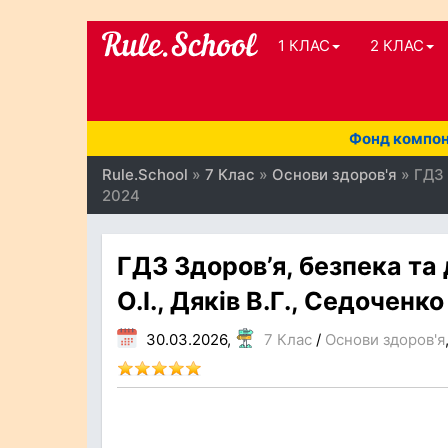
1 КЛАС
2 КЛАС
Фонд компоне
Rule.School
»
7 Клас
»
Основи здоров'я
» ГДЗ 
2024
ГДЗ Здоров’я, безпека та
О.І., Дяків В.Г., Седоченко
30.03.2026,
7 Клас
/
Основи здоров'я