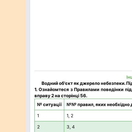
Ін
Водний об'єкт як джерело небезпеки. Пі
1. Ознайомтеся з Правилами поведінки під
вправу 2 на сторінці 56.
№ ситуації
№№ правил, яких необхідно
1
1, 2
2
3, 4