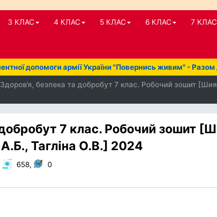
3 КЛАС
4 КЛАС
5 КЛАС
6 КЛАС
7 КЛАС
нтної допомоги армії України "Повернись живим" - Разом
Здоров’я, безпека та добробут 7 клас. Робочий зошит [Шиян О.
 добробут 7 клас. Робочий зошит [
 А.Б., Тагліна О.В.] 2024
,
658,
0