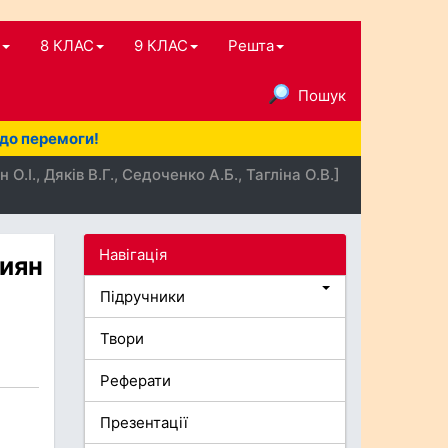
8 КЛАС
9 КЛАС
Решта
Пошук
 до перемоги!
І., Дяків В.Г., Седоченко А.Б., Тагліна О.В.]
Навігація
Шиян
Підручники
Твори
Реферати
Презентації