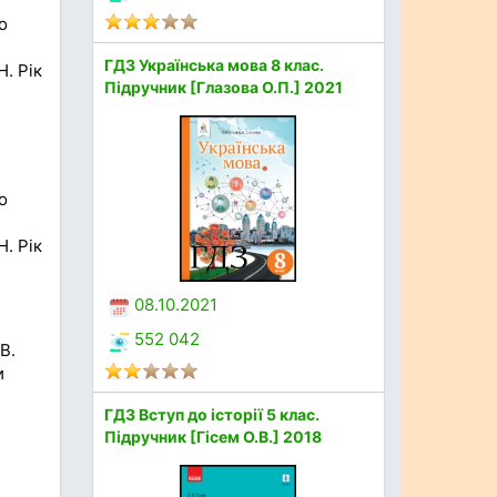
о
ГДЗ Українська мова 8 клас.
. Рік
Підручник [Глазова О.П.] 2021
о
. Рік
08.10.2021
552 042
В.
и
ГДЗ Вступ до історії 5 клас.
Підручник [Гісем О.В.] 2018