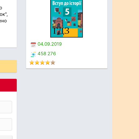
о
ок",
ено
04.09.2019
458 276