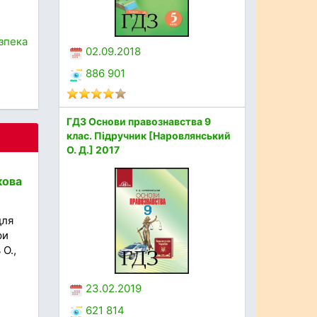
зпека
02.09.2018
886 901
ГДЗ Основи правознавства 9
клас. Підручник [Наровлянський
О. Д.] 2017
кова
для
ри
 О.,
23.02.2019
621 814