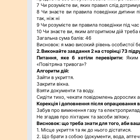
7 Чи розумієте ви, яких правил слід дотриму
8 Чи знаєте ви правила поведінки дитини 
так, ніж ні
9 Чи розумієте ви правила поведінки під час
10 Чи знаєте ви, яким алгоритмом дій треба 
Загальна сума балів: 46
Висновок: я маю високий рівень особистої б
2. Виконайте завдання 2 на сторінці 73 підр
Питання, яке б хотіли перевірити:
Яким а
«Повітряна тривога»?
Алгоритм дій:
Зайти в укриття.
Закрити вікна.
Взяти документи та воду.
Сидіти тихо, чекати повідомлень дорослих а
Корекція і доповнення після опрацювання в
Забув про вимкнення газу та електроприладі
Не згадав про ліхтарик та засоби зв’язку.
Висновок: що треба знати для того, аби ва
1. Місце укриття та як до нього дістатися.
2. Що брати з собою (документи, вода, аптечк