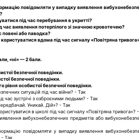
нформацію повідомляти у випадку виявлення вибухонебезп
?
уватися під час перебування в укритті?
ід час виявлення потерпілого зі значною кровотечею?
с повені або паводка?
а користуватися вдома під час сигналу «Повітряна тривога
ли, «ні» — 2 бали.
истої безпечної поведінки.
стої безпечної поведінки.
о рівня особистої безпечної поведінки.
зпечних ситуацій під час війни? - Так
ід час зустрічі з озброєними людьми? - Так
ередбачай. Уникай. Дій»? - Так
ористуватися в школі під час сигналу «Повітряна тривога»? -
 виявлення вибухонебезпечних предметів або вибухонебезп
нформацію повідомляти у випадку виявлення вибухонебезп
- Так