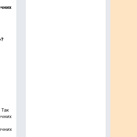
ечних
»?
 Так
ечних
ечних