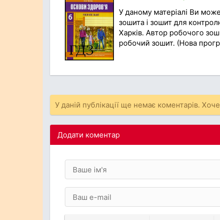
У даному матеріалі Ви мож
зошита і зошит для контролю
Харків. Автор робочого зоши
робочий зошит. (Нова програ
У даній публікації ще немає коментарів. Хоч
Додати коментар