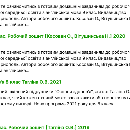
ете ознайомитись з готовим домашнім завданням до робочог
ої середньої освіти з англійської мови 9 клас. Видавництво
ернополь. Автори робочого зошита: Косован О., Вітушинська Н
 англійська...
ас. Робочий зошит [Косован О., Вітушинська Н.] 2020
ете ознайомитись з готовим домашнім завданням до робочог
ої середньої освіти з англійської мови 9 клас. Видавництво
ернополь. Автори робочого зошита: Косован О., Вітушинська Н
 англійська...
я 8 клас Тагліна О.В. 2021
ий шкільний підручники "Основи здоров'я", автор: Тагліна О.
8 клас, який кожен охочий може завантажити або переглянут
стому вигляді. Нова програма 2021 року для 8 класу....
ас. Робочий зошит [Тагліна О.В.] 2019