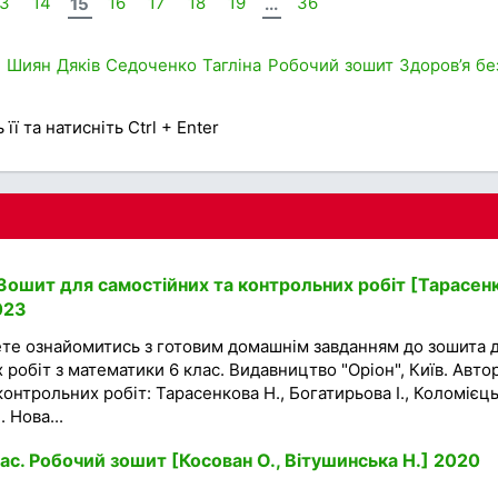
13
14
15
16
17
18
19
...
36
Ш
Шиян
Дяків
Седоченко
Тагліна
Робочий зошит
Здоров’я
бе
її та натисніть Ctrl + Enter
Зошит для самостійних та контрольних робіт [Тарасен
023
ете ознайомитись з готовим домашнім завданням до зошита 
 робіт з математики 6 клас. Видавництво "Оріон", Київ. Авто
онтрольних робіт: Тарасенкова Н., Богатирьова І., Коломієць
 Нова...
ас. Робочий зошит [Косован О., Вітушинська Н.] 2020