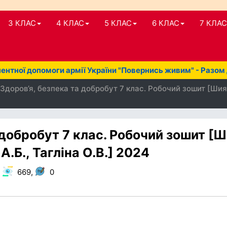
3 КЛАС
4 КЛАС
5 КЛАС
6 КЛАС
7 КЛАС
нтної допомоги армії України "Повернись живим" - Разом
Здоров’я, безпека та добробут 7 клас. Робочий зошит [Шиян О.
 добробут 7 клас. Робочий зошит [
 А.Б., Тагліна О.В.] 2024
,
669,
0