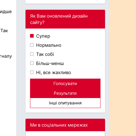
видше
Як Вам оновлений дизайн
сайту?
 Так
Супер
Нормально
Так собі
гналу
Більш-менш
Ні, все жахливо
Голосувати
Результати
Інші опитування
Ми в соціальних мережах