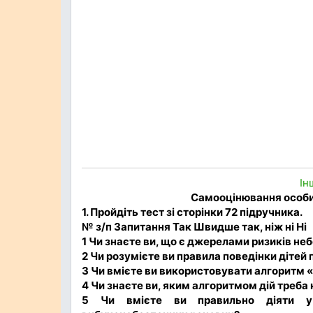
Ін
Самооцінювання особис
1. Пройдіть тест зі сторінки 72 підручника.
№ з/п Запитання Так Швидше так, ніж ні Ні
1 Чи знаєте ви, що є джерелами ризиків неб
2 Чи розумієте ви правила поведінки дітей 
3 Чи вмієте ви використовувати алгоритм «
4 Чи знаєте ви, яким алгоритмом дій треба
5 Чи вмієте ви правильно діяти у 