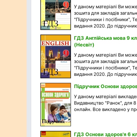
У даному матеріалі Ви мож
зошита для закладів загальн
"Підручники і посібники", Т
видання 2020. До підручника
ГДЗ Англійська мова 9 кл
(Несвіт)
У даному матеріалі Ви мож
зошита для закладів загальн
"Підручники і посібники", Т
видання 2020. До підручника
Підручник Основи здоров'
У даному матеріалі викладен
Видавництво "Ранок", для 
онлайн. Все викладено у про
ГДЗ Основи здоров'я 6 кл