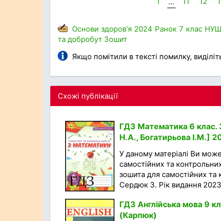
1
...
11
12
Основи здоров'я
2024
Ранок
7 клас
НУ
та добробут
Зошит
Якщо помітили в тексті помилку, виділіть 
Схожі публікації
ГДЗ Математика 6 клас. 
Н.А., Богатирьова І.М.] 2
У даному матеріалі Ви мож
самостійних та контрольних
зошита для самостійних та к
Сердюк З. Рік видання 2023.
ГДЗ Англійська мова 9 кл
(Карпюк)