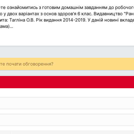
ете ознайомитись з готовим домашнім завданням до робочог
 у двох варіантах з основ здоров'я 6 клас. Видавництво "Ран
та: Тагліна О.В. Рік видання 2014-2019. У даній новині вклад
ма)...
ете почати обговорення?