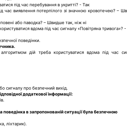
ватися під час перебування в укритті? - Так
під час виявлення потерпілого зі значною кровотечею? – Ш
 повені або паводка? – Швидше так, ніж ні
користуватися вдома під час сигналу «Повітряна тривога»? -
езпечної поведінки.
учника.
лгоритмом дій треба користуватися вдома під час си
бо сигналу про безпечний вихід.
ідповідної додаткової інформації:
в.
ша поведінка в запропонованій ситуації була безпечною
а, ліхтарик).