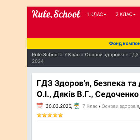
1 КЛАС
2 КЛАС
Фонд компоне
Rule.School
»
7 Клас
»
Основи здоров'я
» ГДЗ 
2024
ГДЗ Здоров’я, безпека та
О.І., Дяків В.Г., Седоченко
30.03.2026,
7 Клас
/
Основи здоров'я