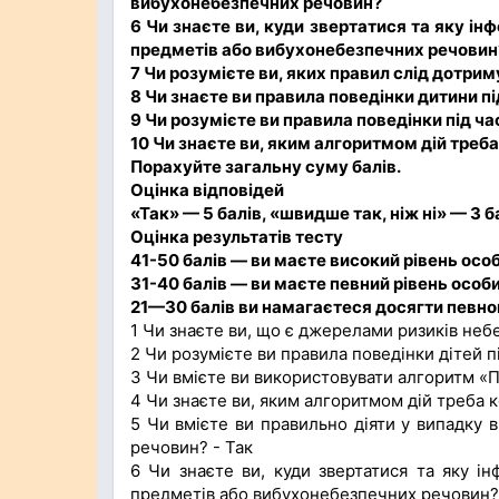
вибухонебезпечних речовин?
6 Чи знаєте ви, куди звертатися та яку і
предметів або вибухонебезпечних речовин
7 Чи розумієте ви, яких правил слід дотрим
8 Чи знаєте ви правила поведінки дитини п
9 Чи розумієте ви правила поведінки під ча
10 Чи знаєте ви, яким алгоритмом дій треб
Порахуйте загальну суму балів.
Оцінка відповідей
«Так» — 5 балів, «швидше так, ніж ні» — 3 ба
Оцінка результатів тесту
41-50 балів — ви маєте високий рівень особ
31-40 балів — ви маєте певний рівень особи
21—30 балів ви намагаєтеся досягти певног
1 Чи знаєте ви, що є джерелами ризиків небе
2 Чи розумієте ви правила поведінки дітей п
3 Чи вмієте ви використовувати алгоритм «П
4 Чи знаєте ви, яким алгоритмом дій треба к
5 Чи вмієте ви правильно діяти у випадку
речовин? - Так
6 Чи знаєте ви, куди звертатися та яку і
предметів або вибухонебезпечних речовин? 