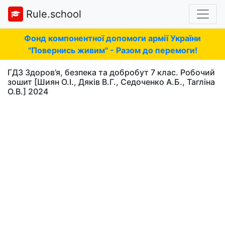
Rule.school
Фонд компонентної допомоги армії України
"Повернись живим" - Разом до перемоги!
ГДЗ Здоров’я, безпека та добробут 7 клас. Робочий
зошит [Шиян О.І., Дяків В.Г., Седоченко А.Б., Тагліна
О.В.] 2024