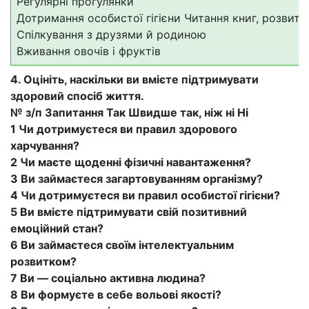
Регулярні прогулянки
Дотримання особистої гігієни Читання книг, розвито
Спілкування з друзями й родиною
Вживання овочів і фруктів
4. Оцініть, наскільки ви вмієте підтримувати
здоровий спосіб життя.
№ з/п Запитання Так Швидше так, ніж ні Ні
1 Чи дотримуєтеся ви правил здорового
харчування?
2 Чи маєте щоденні фізичні навантаження?
3 Ви займаєтеся загартовуванням організму?
4 Чи дотримуєтеся ви правил особистої гігієни?
5 Ви вмієте підтримувати свій позитивний
емоційний стан?
6 Ви займаєтеся своїм інтелектуальним
розвитком?
7 Ви — соціально активна людина?
8 Ви формуєте в себе вольові якості?