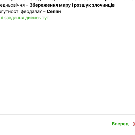
редньовіччя –
Збереження миру і розшук злочинців
огутності феодала? –
Селян
ші завдання дивись тут...
Вперед