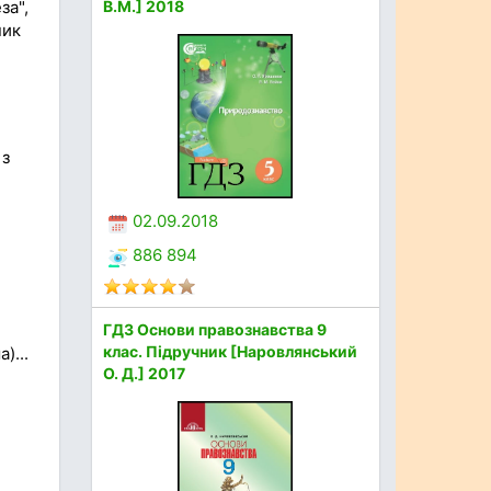
за",
В.М.] 2018
ник
 з
02.09.2018
886 894
ГДЗ Основи правознавства 9
клас. Підручник [Наровлянський
)...
О. Д.] 2017