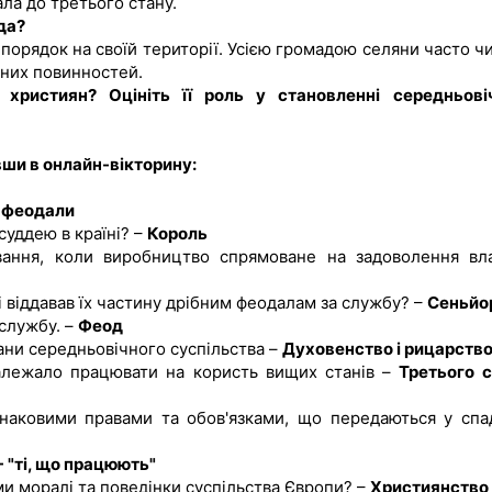
ла до третього стану.
да?
 порядок на своїй території. Усією громадою селяни часто ч
ьних повинностей.
я християн? Оцініть її роль у становленні середньові
авши в онлайн-вікторину:
і феодали
суддею в країні? –
Король
вання, коли виробництво спрямоване на задоволення вл
і віддавав їх частину дрібним феодалам за службу? –
Сеньйо
 службу. –
Феод
тани середньовічного суспільства –
Духовенство і рицарств
 належало працювати на користь вищих станів –
Третього с
днаковими правами та обов'язками, що передаються у спа
3 - "ті, що працюють"
ми моралі та поведінки суспільства Європи? –
Християнство