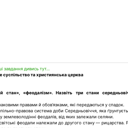
ші завдання дивись тут...
е суспільство та християнська церква
ий стан», «феодалізм». Назвіть три стани середньові
аковими правами й обов’язками, які передаються у спадок.
спільно-правова система доби Середньовіччя, яка ґрунтуєть
 землеволодінні феодалів, від яких залежали селяни.
світські феодали належали до другого стану — рицарства. 