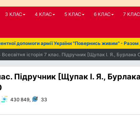
3 КЛАС
4 КЛАС
5 КЛАС
6 КЛАС
7 КЛАС
нтної допомоги армії України "Повернись живим" - Разом
Всесвітня історія 7 клас. Підручник [Щупак І. Я., Бурлака О
лас. Підручник [Щупак І. Я., Бурлак
0
,
430 849,
33