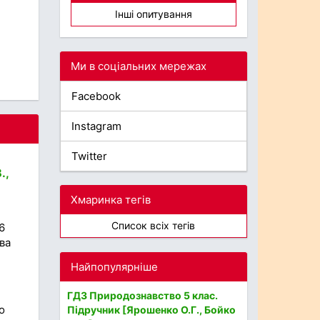
Інші опитування
Ми в соціальних мережах
Facebook
Instagram
Twitter
.,
Хмаринка тегів
Список всіх тегів
6
ова
Найпопулярніше
ГДЗ Природознавство 5 клас.
о
Підручник [Ярошенко О.Г., Бойко