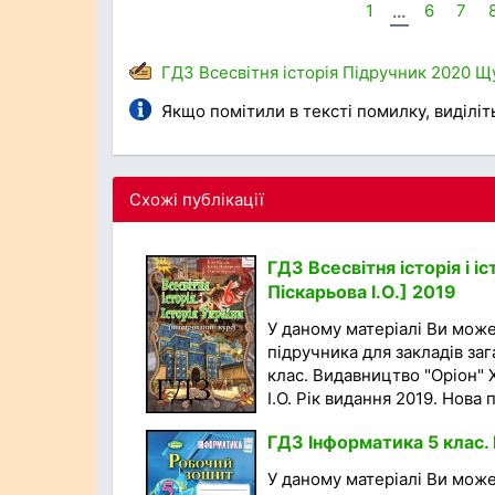
1
...
6
7
ГДЗ
Всесвітня історія
Підручник
2020
Щ
Якщо помітили в тексті помилку, виділіть 
Схожі публікації
ГДЗ Всесвітня історія і іс
Піскарьова І.О.] 2019
У даному матеріалі Ви мож
підручника для закладів зага
клас. Видавництво "Оріон" Х
І.О. Рік видання 2019. Нова 
ГДЗ Інформатика 5 клас. 
У даному матеріалі Ви мож