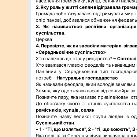
населення (ремісники, купці, селяни) належа
2. Яку роль у житті селян відігравала грома
Громада зобов’язувалася підтримувати мир і
опір панові, добивалися обмеження феодал
3. Як називається релігійна організаці
суспільства.
Церква
4. Перевірте, як ви засвоїли матеріал, зігр
«Середньовічне суспільство»
Хто належав до стану рицарства? –
Світськ
Хто вважався главою феодалів та найвищим 
Панівний у Середньовіччі тип господарю
потреб –
Натуральне господарство
Як називали феодала, який володів землями 
Земля, яку одержував васал від сеньойра за
Позначте пару, яка називає привілейовані с
До обов'язку якого зі станів суспільства
ремісників, купців, селян
Позначте назву великої групи людей ,з о
Суспільний стан
–
1 - "Ті, що моляться", 2 - "ті, що воюють", 
Яка релігія за Середньовіччя визначала нор