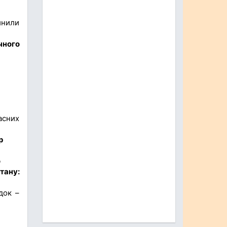
инили
чного
асних
р
о
тану:
док –