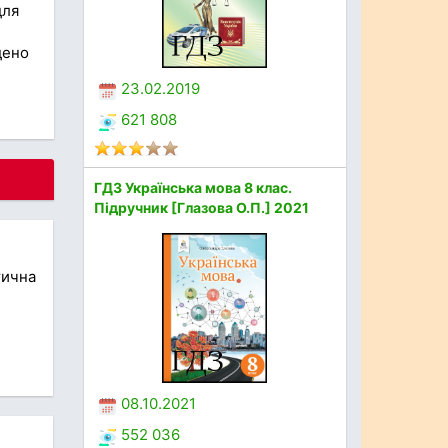
для
дено
23.02.2019
621 808
ГДЗ Українська мова 8 клас.
Підручник [Глазова О.П.] 2021
тична
08.10.2021
552 036