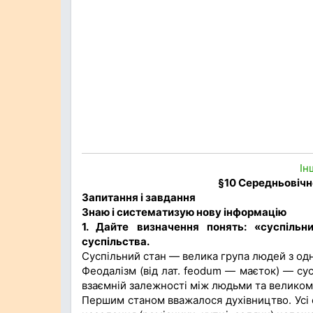
Ін
§10 Середньовічн
Запитання і завдання
Знаю і систематизую нову інформацію
1. Дайте визначення понять: «суспільн
суспільства.
Суспільний стан — велика група людей з одн
Феодалізм (від лат. feodum — маєток) — су
взаємній залежності між людьми та великому
Першим станом вважалося духівництво. Усі 