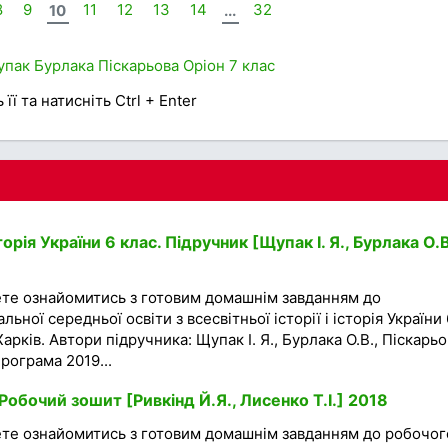
8
9
10
11
12
13
14
...
32
упак
Бурлака
Піскарьова
Оріон
7 клас
її та натисніть Ctrl + Enter
торія України 6 клас. Підручник [Щупак І. Я., Бурлака О.В
ете ознайомитись з готовим домашнім завданням до
льної середньої освіти з всесвітньої історії і історія України 
арків. Автори підручника: Щупак І. Я., Бурлака О.В., Піскарь
програма 2019...
Робочий зошит [Ривкінд Й.Я., Лисенко Т.І.] 2018
ете ознайомитись з готовим домашнім завданням до робочог