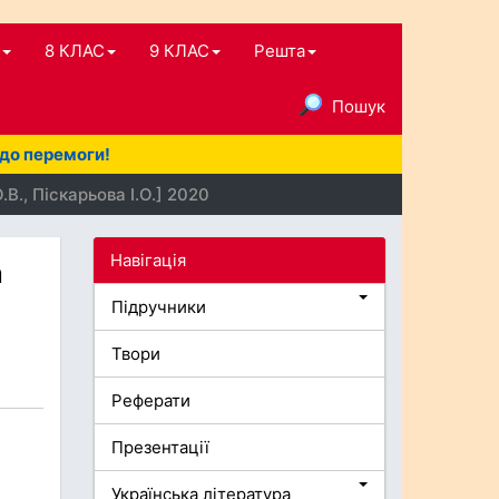
8 КЛАС
9 КЛАС
Решта
Пошук
 до перемоги!
.В., Піскарьова І.О.] 2020
Навігація
а
Підручники
Твори
Реферати
Презентації
Українська література