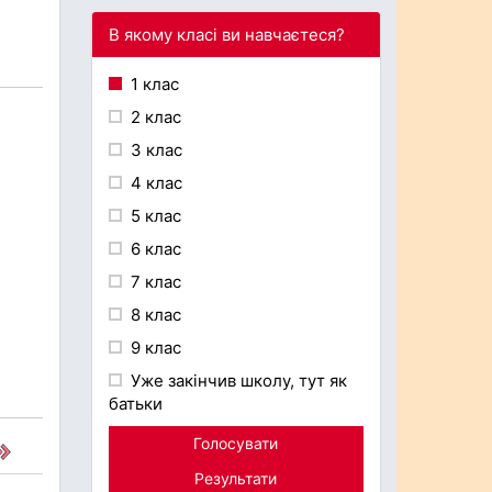
В якому класі ви навчаєтеся?
1 клас
2 клас
3 клас
4 клас
5 клас
6 клас
7 клас
8 клас
9 клас
Уже закінчив школу, тут як
батьки
Голосувати
Результати