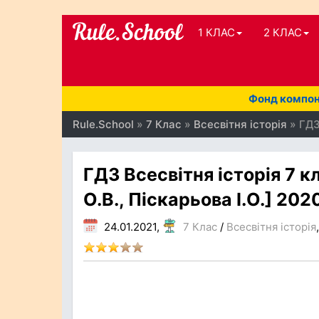
1 КЛАС
2 КЛАС
Фонд компоне
Rule.School
»
7 Клас
»
Всесвітня історія
» ГДЗ 
ГДЗ Всесвітня історія 7 к
О.В., Піскарьова І.О.] 202
24.01.2021,
7 Клас
/
Всесвітня історія