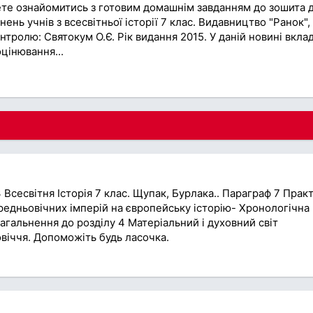
ете ознайомитись з готовим домашнім завданням до зошита 
нь учнів з всесвітньої історії 7 клас. Видавництво "Ранок",
нтролю: Святокум О.Є. Рік видання 2015. У даній новині вкла
цінювання...
Всесвітня Історія 7 клас. Щупак, Бурлака.. Параграф 7 Прак
едньовічних імперій на європейську історію- Хронологічна
агальнення до розділу 4 Матеріальний і духовний світ
віччя. Допоможіть будь ласочка.