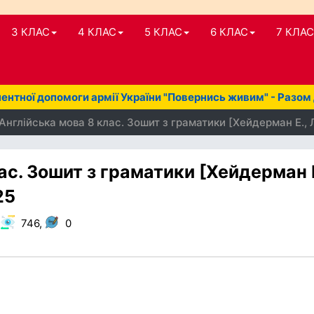
3 КЛАС
4 КЛАС
5 КЛАС
6 КЛАС
7 КЛАС
нтної допомоги армії України "Повернись живим" - Разом
Англійська мова 8 клас. Зошит з граматики [Хейдерман Е., 
ас. Зошит з граматики [Хейдерман Е
25
,
746,
0