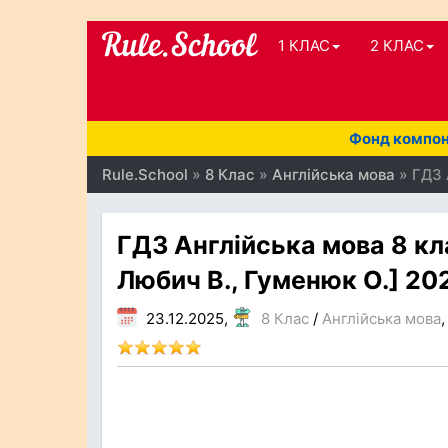
1 КЛАС
2 КЛАС
Фонд компоне
Rule.School
»
8 Клас
»
Англійська мова
» ГДЗ 
ГДЗ Англійська мова 8 кл
Любич В., Гуменюк О.] 20
23.12.2025,
8 Клас
/
Англійська мова