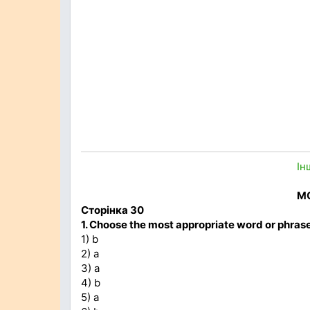
Ін
MO
Сторінка 30
1. Choose the most appropriate word or phras
1) b
2) a
3) a
4) b
5) a