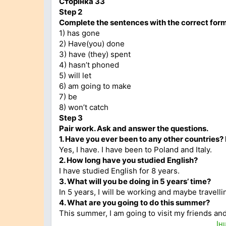
Сторінка 33
Step 2
Complete the sentences with the correct form
1) has gone
2) Have(you) done
3) have (they) spent
4) hasn’t phoned
5) will let
6) am going to make
7) be
8) won’t catch
Step 3
Pair work. Ask and answer the questions.
1. Have you ever been to any other countries?
Yes, I have. I have been to Poland and Italy.
2. How long have you studied English?
I have studied English for 8 years.
3. What will you be doing in 5 years’ time?
In 5 years, I will be working and maybe travelli
4. What are you going to do this summer?
This summer, I am going to visit my friends and
Ін