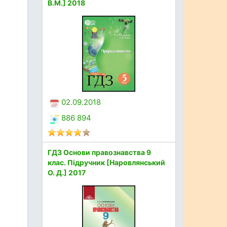
В.М.] 2018
02.09.2018
886 894
ГДЗ Основи правознавства 9
клас. Підручник [Наровлянський
О. Д.] 2017