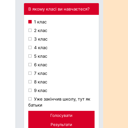
В якому класі ви навчаєтеся?
1 клас
2 клас
3 клас
4 клас
5 клас
6 клас
7 клас
8 клас
9 клас
Уже закінчив школу, тут як
батьки
Голосувати
Результати