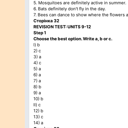
5. Mosquitoes are definitely active in summer.
6. Bats definitely don't fly in the day.
7. Bees can dance to show where the flowers a
Сторінка 32
REVISION TEST: UNITS 9-12
Step 1
Choose the best option. Write a, b or c.
l) b
2) c
3) a
4) c
5) a
6) a
7) a
8) b
9) a
10) b
ll) c
12) b
13) c
14) a