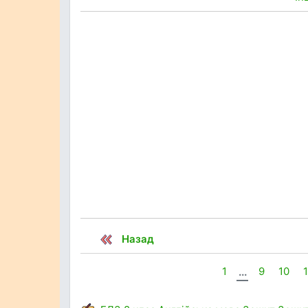
Назад
1
...
9
10
1