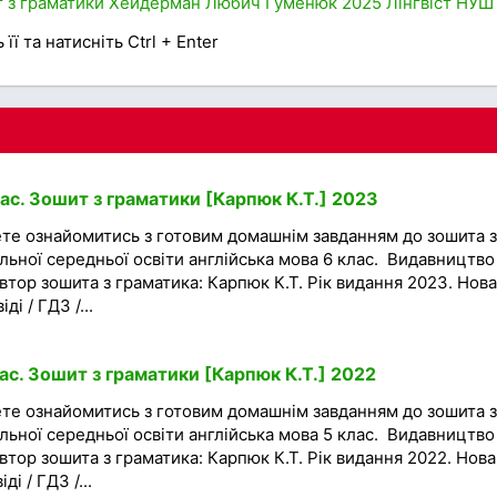
 з граматики
Хейдерман
Любич
Гуменюк
2025
Лінгвіст
НУШ
її та натисніть Ctrl + Enter
ас. Зошит з граматики [Карпюк К.Т.] 2023
ете ознайомитись з готовим домашнім завданням до зошита з
альної середньої освіти англійська мова 6 клас. Видавництво
втор зошита з граматика: Карпюк К.Т. Рік видання 2023. Нова
і / ГДЗ /...
ас. Зошит з граматики [Карпюк К.Т.] 2022
ете ознайомитись з готовим домашнім завданням до зошита з
альної середньої освіти англійська мова 5 клас. Видавництво
втор зошита з граматика: Карпюк К.Т. Рік видання 2022. Нова
і / ГДЗ /...