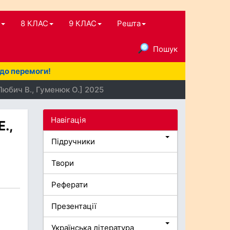
8 КЛАС
9 КЛАС
Решта
Пошук
 до перемоги!
Любич В., Гуменюк О.] 2025
Навігація
.,
Підручники
Твори
Реферати
Презентації
Українська література