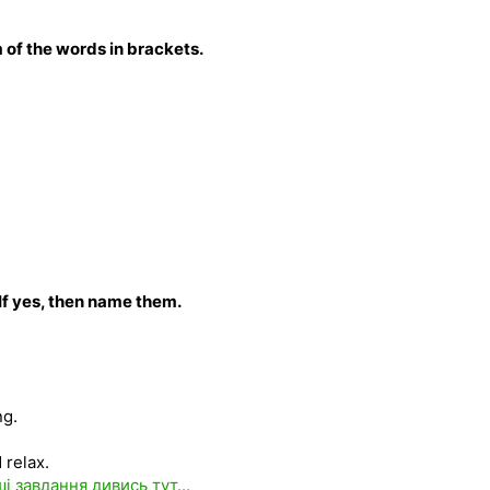
 of the words in brackets.
 If yes, then name them.
ng.
 relax.
ші завдання дивись тут...