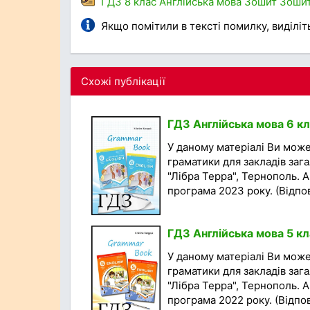
ГДЗ
8 клас
Англійська мова
Зошит
Зошит
Якщо помітили в тексті помилку, виділіть 
Схожі публікації
ГДЗ Англійська мова 6 кл
У даному матеріалі Ви мож
граматики для закладів заг
"Лібра Терра", Тернополь. А
програма 2023 року. (Відповід
ГДЗ Англійська мова 5 кл
У даному матеріалі Ви мож
граматики для закладів заг
"Лібра Терра", Тернополь. А
програма 2022 року. (Відповід