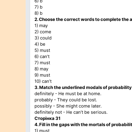
6) b
7) b
8) b
2. Choose the correct words to complete the ar
1) may
2) come
3) could
4) be
5) must
6) can’t
7) must
8) may
9) must
10) can’t
3. Match the underlined modals of probability w
definitely - He must be at home.
probably - They could be lost.
possibly - She might come later.
definitely not - He can’t be serious.
Сторінка 31
4. Fill in the gaps with the mortals of probabili
1) must