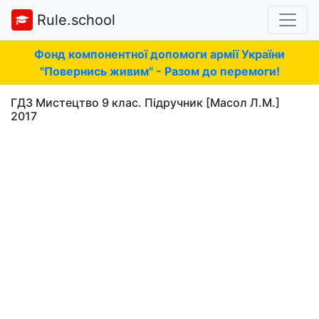
Rule.school
Фонд компонентної допомоги армії України
"Повернись живим" - Разом до перемоги!
ГДЗ Мистецтво 9 клас. Підручник [Масол Л.М.]
2017