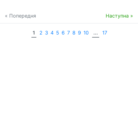
« Попередня
Наступна »
1
2
3
4
5
6
7
8
9
10
...
17