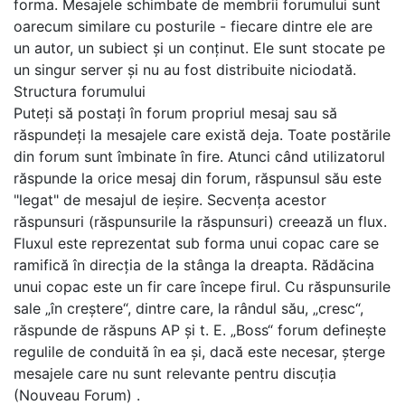
forma. Mesajele schimbate de membrii forumului sunt
oarecum similare cu posturile - fiecare dintre ele are
un autor, un subiect și un conținut. Ele sunt stocate pe
un singur server și nu au fost distribuite niciodată.
Structura forumului
Puteți să postați în forum propriul mesaj sau să
răspundeți la mesajele care există deja. Toate postările
din forum sunt îmbinate în fire. Atunci când utilizatorul
răspunde la orice mesaj din forum, răspunsul său este
"legat" de mesajul de ieșire. Secvența acestor
răspunsuri (răspunsurile la răspunsuri) creează un flux.
Fluxul este reprezentat sub forma unui copac care se
ramifică în direcția de la stânga la dreapta. Rădăcina
unui copac este un fir care începe firul. Cu răspunsurile
sale „în creștere“, dintre care, la rândul său, „cresc“,
răspunde de răspuns AP și t. E. „Boss“ forum definește
regulile de conduită în ea și, dacă este necesar, șterge
mesajele care nu sunt relevante pentru discuția
(Nouveau Forum) .