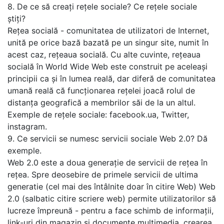
8. De ce să creați rețele sociale? Ce rețele sociale
știți?
Rețea socială - comunitatea de utilizatori de Internet,
unită pe orice bază bazată pe un singur site, numit în
acest caz, rețeaua socială. Cu alte cuvinte, rețeaua
socială în World Wide Web este construit pe aceleași
principii ca și în lumea reală, dar diferă de comunitatea
umană reală că funcționarea rețelei joacă rolul de
distanța geografică a membrilor săi de la un altul.
Exemple de rețele sociale: facebook.ua, Twitter,
instagram.
9. Ce servicii se numesc servicii sociale Web 2.0? Dă
exemple.
Web 2.0 este a doua generație de servicii de rețea în
rețea. Spre deosebire de primele servicii de ultima
generatie (cel mai des întâlnite doar în citire Web) Web
2.0 (salbatic citire scriere web) permite utilizatorilor să
lucreze împreună - pentru a face schimb de informații,
link-uri din magazin și documente multimedia, crearea