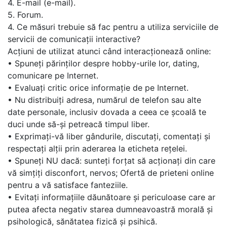
4. E-mail (e-mail).
5. Forum.
4. Ce măsuri trebuie să fac pentru a utiliza serviciile de
servicii de comunicații interactive?
Acțiuni de utilizat atunci când interacționează online:
• Spuneți părinților despre hobby-urile lor, dating,
comunicare pe Internet.
• Evaluați critic orice informație de pe Internet.
• Nu distribuiți adresa, numărul de telefon sau alte
date personale, inclusiv dovada a ceea ce școală te
duci unde să-și petreacă timpul liber.
• Exprimați-vă liber gândurile, discutați, comentați și
respectați alții prin aderarea la eticheta rețelei.
• Spuneți NU dacă: sunteți forțat să acționați din care
vă simțiți disconfort, nervos; Ofertă de prieteni online
pentru a vă satisface fanteziile.
• Evitați informațiile dăunătoare și periculoase care ar
putea afecta negativ starea dumneavoastră morală și
psihologică, sănătatea fizică și psihică.