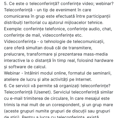
5. Ce este o teleconferință? conferințe video; webinar?
Teleconferință - un tip de eveniment în care
comunicarea în grup este efectuată între participanții
distribuiți teritorial cu ajutorul mijloacelor tehnice.
Exemple: conferințe telefonice, conferințe audio, chat,
conferințe de mail, videoconferințe etc.
Videoconferința - o tehnologie de telecomunicații,
care oferă simultan două căi de transmitere,
prelucrare, transformare și prezentarea mass-media
interactive la o distanță în timp real, folosind hardware
și software de calcul.
Webinar - întâlniri modul online, formatul de seminarii,
ateliere de lucru și alte activități pe Internet.
6. Ce servicii vă permite să organizați teleconferințe?
Teleconferință (Usenet). Serviciul teleconferință similar
cu e-mail trimiterea de circulare, în care mesajul este
trimis la mai mult de un corespondent, și un grup mare
(aceste grupuri numite grupuri de discuții sau grupuri
de știri). Pentru a lucra cu teleconferința, există