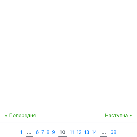
« Попередня
Наступна »
1
...
6
7
8
9
10
11
12
13
14
...
68