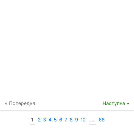
« Попередня
Наступна »
1
2
3
4
5
6
7
8
9
10
...
68