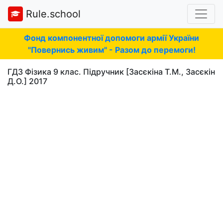
Rule.school
Фонд компонентної допомоги армії України
"Повернись живим" - Разом до перемоги!
ГДЗ Фізика 9 клас. Підручник [Засєкіна Т.М., Засєкін
Д.О.] 2017