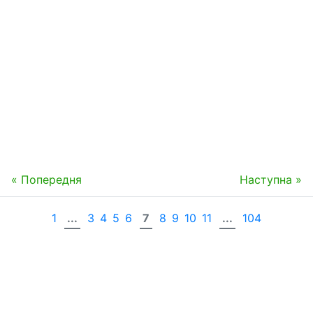
« Попередня
Наступна »
1
...
3
4
5
6
7
8
9
10
11
...
104