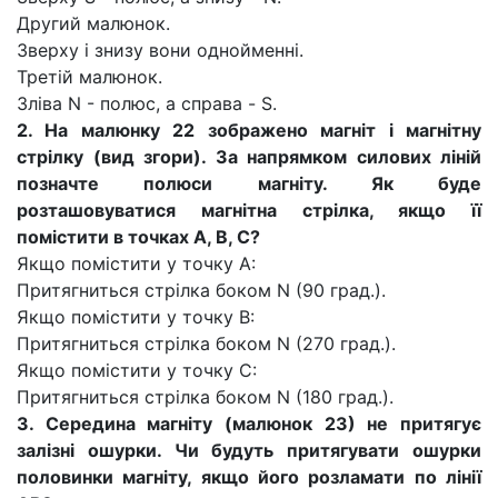
Другий малюнок.
Зверху і знизу вони однойменні.
Третій малюнок.
Зліва N - полюс, а справа - S.
2. На малюнку 22 зображено магніт і магнітну
стрілку (вид згори). За напрямком силових ліній
позначте полюси магніту. Як буде
розташовуватися магнітна стрілка, якщо її
помістити в точках А, В, С?
Якщо помістити у точку A:
Притягниться стрілка боком N (90 град.).
Якщо помістити у точку B:
Притягниться стрілка боком N (270 град.).
Якщо помістити у точку C:
Притягниться стрілка боком N (180 град.).
3. Середина магніту (малюнок 23) не притягує
залізні ошурки. Чи будуть притягувати ошурки
половинки магніту, якщо його розламати по лінії