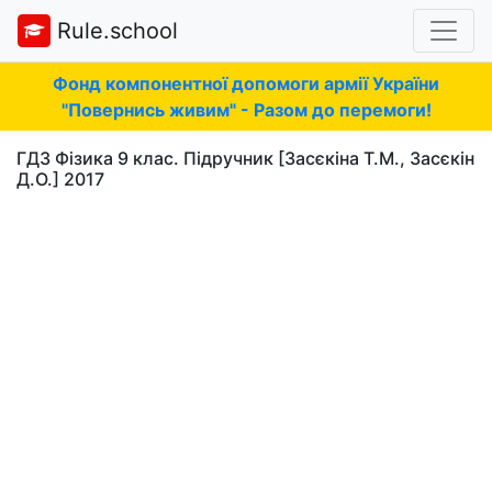
Rule.school
Фонд компонентної допомоги армії України
"Повернись живим" - Разом до перемоги!
ГДЗ Фізика 9 клас. Підручник [Засєкіна Т.М., Засєкін
Д.О.] 2017