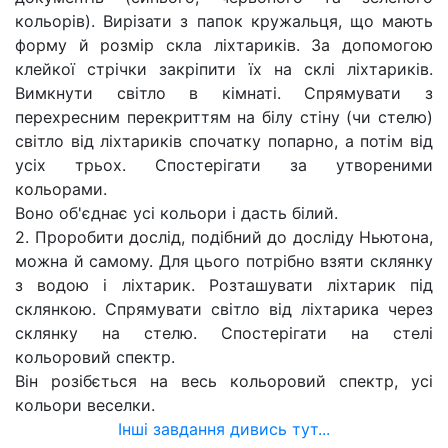
кольорів). Вирізати з папок кружальця, що мають
форму й розмір скла ліхтариків. За допомогою
клейкої стрічки закріпити їх на склі ліхтариків.
Вимкнути світло в кімнаті. Спрямувати з
перехресним перекриттям на білу стіну (чи стелю)
світло від ліхтариків спочатку попарно, а потім від
усіх трьох. Спостерігати за утвореними
кольорами.
Воно об'єднає усі кольори і дасть білий.
2. Проробити дослід, подібний до досліду Ньютона,
можна й самому. Для цього потрібно взяти склянку
з водою і ліхтарик. Розташувати ліхтарик під
склянкою. Спрямувати світло від ліхтарика через
склянку на стелю. Спостерігати на стелі
кольоровий спектр.
Він розібється на весь кольоровий спектр, усі
кольори веселки.
Інші завдання дивись тут...