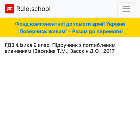
Rule.school
Фонд компонентної допомоги армії України
"Повернись живим" - Разом до перемоги!
ГДЗ Фізика 9 клас. Підручник з поглибленим
вивченням [Засєкіна Т.М., Засєкін Д.О.] 2017