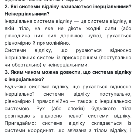
2. Які системи відліку називаються інерціальними?
Неінерціальними?
Інерціальна система відліку — це система відліку, в
якій тіло, на яке не діють жодні сили (або
рівнодійна цих сил дорівнює нулю), рухається
рівномірно й прямолінійно.
Системи відліку, що рухаються відносно
інерціальних систем із прискоренням (поступально
чи обертально) є неінерціальними.
3. Яким чином можна довести, що система відліку
є інерціальною?
Будь-яка система відліку, що рухається відносно
інерціальної системи відліку поступально,
рівномірно і прямолінійно — також є інерціальною
системою. Рух (або спокій) будьякого тіла
розглядають відносно певної системи відліку.
Пригадаймо: система відліку складається із
системи координат, що зв’язана з тілом відліку, і