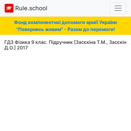
Rule.school
Фонд компонентної допомоги армії України
"Повернись живим" - Разом до перемоги!
ГДЗ Фізика 9 клас. Підручник [Засєкіна Т.М., Засєкін
Д.О.] 2017