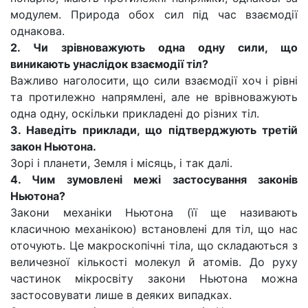
модулем. Природа обох сил під час взаємодії
однакова.
2. Чи зрівноважують одна одну сили, що
виникають унаслідок взаємодії тіл?
Важливо наголосити, що сили взаємодії хоч і рівні
та протилежно напрямлені, але не врівноважують
одна одну, оскільки прикладені до різних тіл.
3. Наведіть приклади, що підтверджують третій
закон Ньютона.
Зорі і планети, Земля і місяць, і так далі.
4. Чим зумовлені межі застосування законів
Ньютона?
Закони механіки Ньютона (її ще називають
класичною механікою) встановлені для тіл, що нас
оточують. Це макроскопічні тіла, що складаються з
величезної кількості молекул й атомів. До руху
частинок мікросвіту закони Ньютона можна
застосовувати лише в деяких випадках.