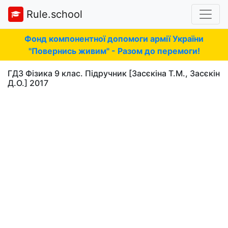
Rule.school
Фонд компонентної допомоги армії України
"Повернись живим" - Разом до перемоги!
ГДЗ Фізика 9 клас. Підручник [Засєкіна Т.М., Засєкін
Д.О.] 2017