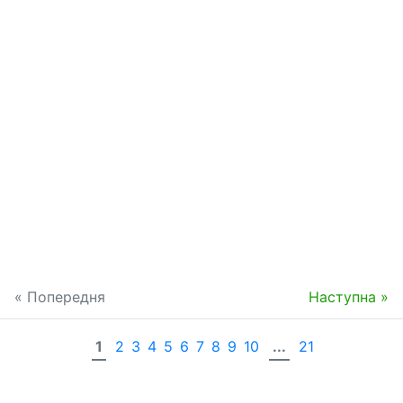
« Попередня
Наступна »
1
2
3
4
5
6
7
8
9
10
...
21