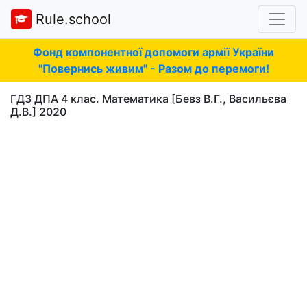
Rule.school
Фонд компонентної допомоги армії України
"Повернись живим" - Разом до перемоги!
ГДЗ ДПА 4 клас. Математика [Бевз В.Г., Васильєва
Д.В.] 2020