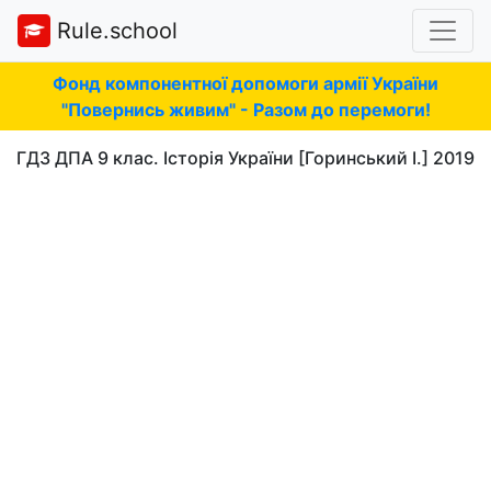
Rule.school
Фонд компонентної допомоги армії України
"Повернись живим" - Разом до перемоги!
ГДЗ ДПА 9 клас. Історія України [Горинський І.] 2019