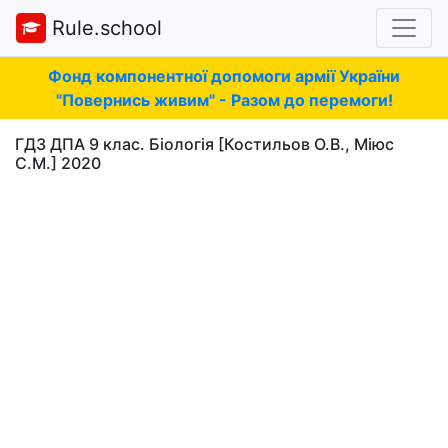
Rule.school
Фонд компонентної допомоги армії України
"Повернись живим" - Разом до перемоги!
ГДЗ ДПА 9 клас. Біологія [Костильов О.В., Міюс
С.М.] 2020