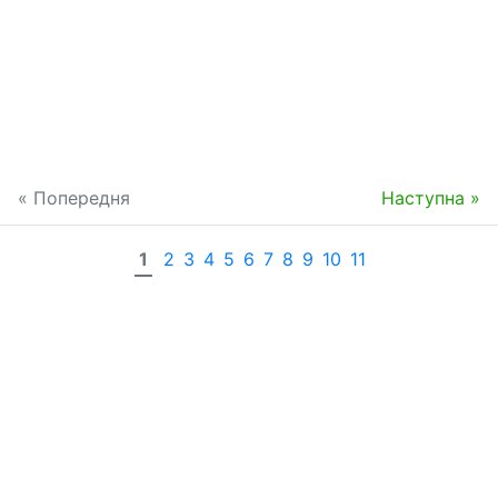
« Попередня
Наступна »
1
2
3
4
5
6
7
8
9
10
11