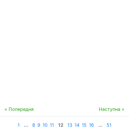
« Попередня
Наступна »
1
...
8
9
10
11
12
13
14
15
16
...
51