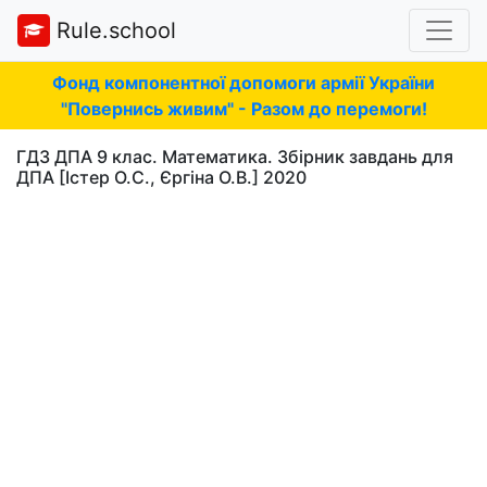
Rule.school
Фонд компонентної допомоги армії України
"Повернись живим" - Разом до перемоги!
ГДЗ ДПА 9 клас. Математика. Збірник завдань для
ДПА [Істер О.С., Єргіна О.В.] 2020