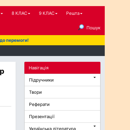
8 КЛАС
9 КЛАС
Решта
Пошук
 до перемоги!
Навігація
ер
Підручники
Твори
Реферати
Презентації
Українська література