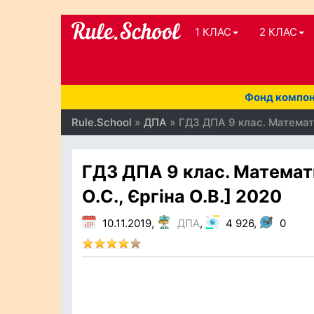
1 КЛАС
2 КЛАС
Фонд компоне
Rule.School
»
ДПА
» ГДЗ ДПА 9 клас. Математи
ГДЗ ДПА 9 клас. Математи
О.С., Єргіна О.В.] 2020
10.11.2019,
ДПА
,
4 926,
0