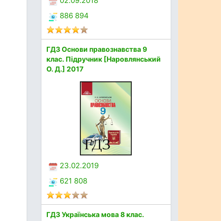
02.09.2018
886 894
ГДЗ Основи правознавства 9
клас. Підручник [Наровлянський
О. Д.] 2017
23.02.2019
621 808
ГДЗ Українська мова 8 клас.