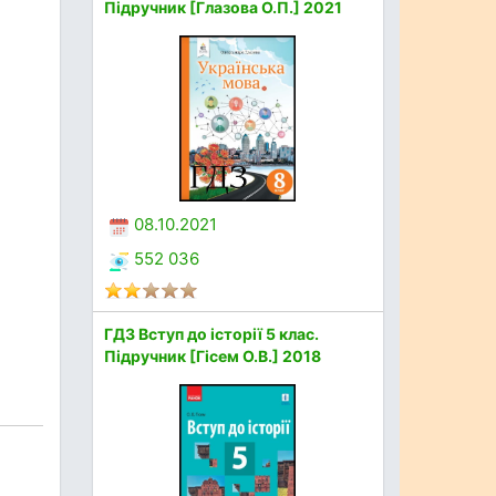
Підручник [Глазова О.П.] 2021
08.10.2021
552 036
ГДЗ Вступ до історії 5 клас.
Підручник [Гісем О.В.] 2018