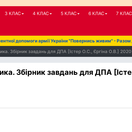
3 КЛАС
4 КЛАС
5 КЛАС
6 КЛАС
7 КЛАС
нтної допомоги армії України "Повернись живим" - Разом
ка. Збірник завдань для ДПА [Істер О.С., Єргіна О.В.] 2020
ка. Збірник завдань для ДПА [Іст