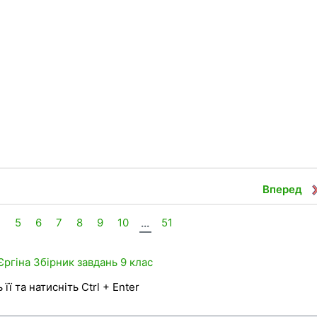
Вперед
4
5
6
7
8
9
10
...
51
Єргіна
Збірник завдань
9 клас
її та натисніть Ctrl + Enter