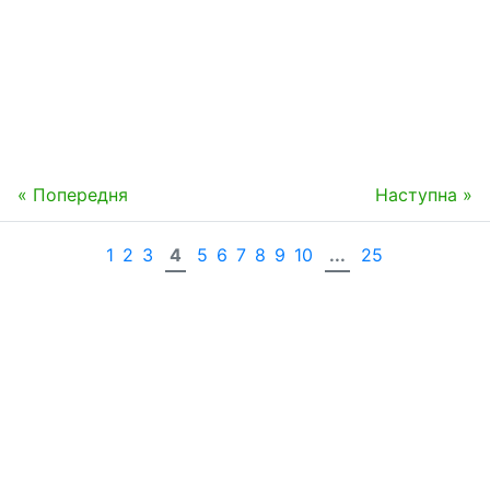
« Попередня
Наступна »
1
2
3
4
5
6
7
8
9
10
...
25