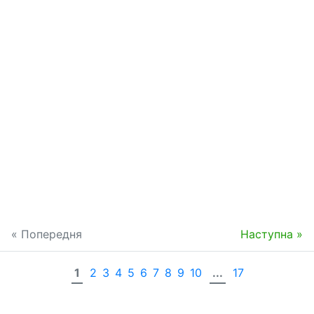
« Попередня
Наступна »
1
2
3
4
5
6
7
8
9
10
...
17