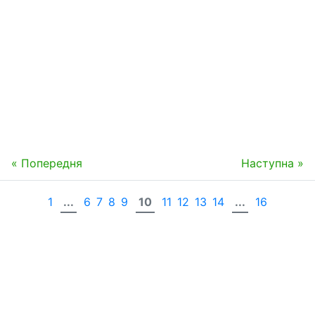
« Попередня
Наступна »
1
...
6
7
8
9
10
11
12
13
14
...
16