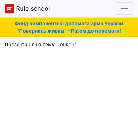
Rule.school
Фонд компонентної допомоги армії України
"Повернись живим" - Разом до перемоги!
Презентація на тему: Гонконг