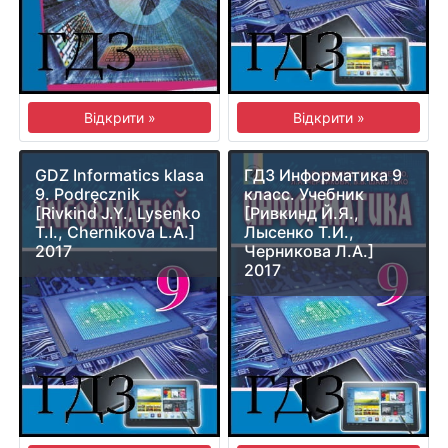
Відкрити »
Відкрити »
GDZ Informatics klasa
ГДЗ Информатика 9
9. Podręcznik
класс. Учебник
[Rivkind J.Y., Lysenko
[Ривкинд Й.Я.,
T.I., Chernikova L.A.]
Лысенко Т.И.,
2017
Черникова Л.А.]
2017