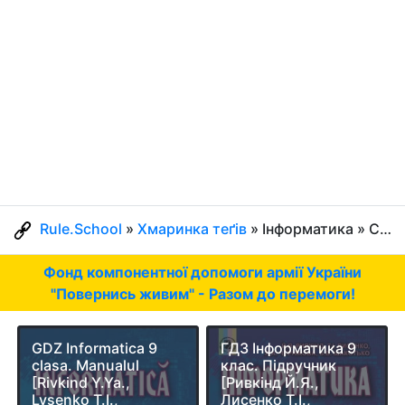
Rule.School
»
Хмаринка теґів
» Інформатика » Сторінка 9
Фонд компонентної допомоги армії України
"Повернись живим" - Разом до перемоги!
GDZ Informatica 9
ГДЗ Інформатика 9
clasa. Manualul
клас. Підручник
[Rivkind Y.Ya.,
[Ривкінд Й.Я.,
Lysenko T.I.,
Лисенко Т.І.,