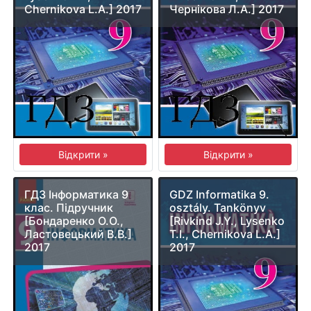
Chernikova L.A.] 2017
Чернікова Л.А.] 2017
Відкрити »
Відкрити »
ГДЗ Інформатика 9
GDZ Informatika 9.
клас. Підручник
osztály. Tankönyv
[Бондаренко О.О.,
[Rivkind J.Y., Lysenko
Ластовецький В.В.]
T.I., Chernikova L.A.]
2017
2017