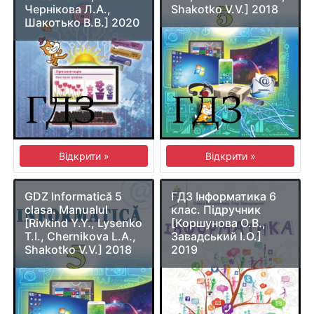
Чернікова Л.А.,
Shakotko V.V.] 2018
Шакотько В.В.] 2020
Відкрити »
Відкрити »
GDZ Informatică 5
ГДЗ Інформатика 6
clasa. Manualul
клас. Підручник
[Rivkind Y.Y., Lysenko
[Коршунова О.В.,
T.I., Chernikova L.A.,
Завадський І.О.]
Shakotko V.V.] 2018
2019