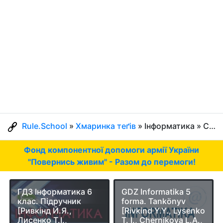
Rule.School
»
Хмаринка теґів
» Інформатика » Сторінка 8
Фонд компонентної допомоги армії України
"Повернись живим" - Разом до перемоги!
ГДЗ Інформатика 6
GDZ Informatika 5
клас. Підручник
forma. Tankönyv
[Ривкінд Й.Я.,
[Rivkind Y.Y., Lysenko
Лисенко Т.І.,
T. I., Chernikova L.A.,