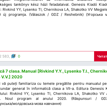
kséges tankönyv kész házi feladataival. Genesis Kiadó Kiad
i: Rivkind YY, Lysenko TI, Chernikova LA, Shakotko VV Megjel
 új programja. (Válaszok / GDZ / Reshebnik) (Угорська 
2 583,
0
Читат
ă 7 clasa. Manual [Rivkind Y.Y., Lysenko T.I., Cherni
o V.V.] 2020
l vă puteți familiariza cu temele pregătite pentru manualul pe
undar general în informatică clasa a VII-a. Editura Genesis K
lului: Rivkind YY, Lysenko TI, Chernikova LA, Shakotko VV 
20. Noul program al anului 2020. (Răspunsuri / G
мунська/молдовська мова навчання)