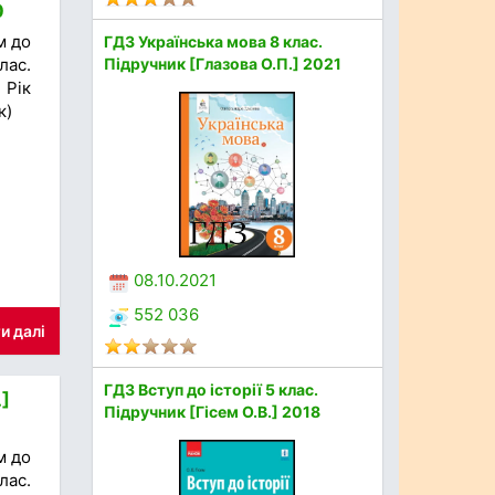
0
м до
ГДЗ Українська мова 8 клас.
лас.
Підручник [Глазова О.П.] 2021
 Рік
к)
08.10.2021
552 036
и далі
ГДЗ Вступ до історії 5 клас.
.]
Підручник [Гісем О.В.] 2018
м до
лас.