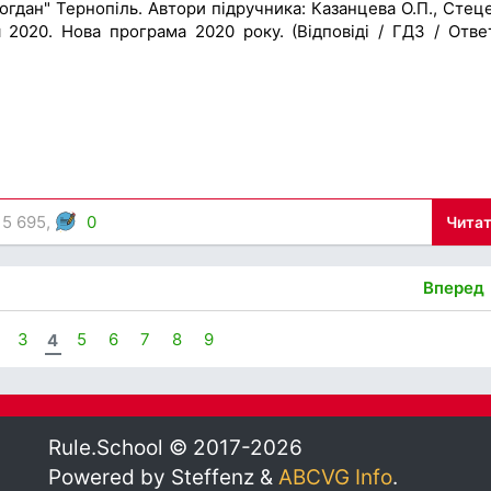
гдан" Тернопіль. Автори підручника: Казанцева О.П., Стец
я 2020. Нова програма 2020 року. (Відповіді / ГДЗ / Отве
15 695,
0
Читат
Вперед
3
4
5
6
7
8
9
Rule.School © 2017-2026
Powered by Steffenz &
ABCVG Info
.