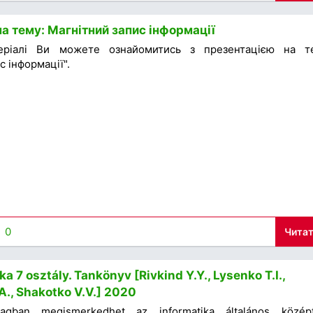
а тему: Магнітний запис інформації
ріалі Ви можете ознайомитись з презентацією на т
с інформації".
0
Читат
a 7 osztály. Tankönyv [Rivkind Y.Y., Lysenko T.I.,
A., Shakotko V.V.] 2020
gban megismerkedhet az informatika általános közép