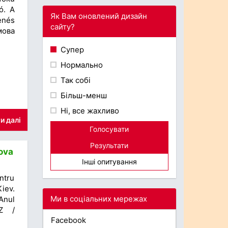
ó. A
Як Вам оновлений дизайн
enés
сайту?
мова
Супер
Нормально
Так собі
Більш-менш
Ні, все жахливо
и далі
Голосувати
Результати
kova
Інші опитування
ntru
iev.
Ми в соціальних мережах
Anul
DZ /
Facebook