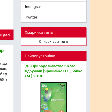
Instagram
Twitter
Хмаринка тегів
и далі
Список всіх тегів
ер
Найпопулярніше
м до
ГДЗ Природознавство 5 клас.
лас.
Підручник [Ярошенко О.Г., Бойко
мбер
В.М.] 2018
ді /