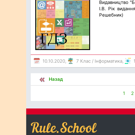
Видавництво "Бо
І.В. Рік виданн
Решебник)
10.10.2020,
7 Клас
/
Інформатика
,
Назад
1
2