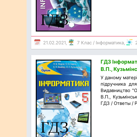
21.02.2021,
7 Клас
/
Інформатика
,
ГДЗ Інформати
В.П., Кузьмінс
У даному матер
підручника для
Видавництво "Ор
В.П., Кузьмінсь
ГДЗ / Ответы /