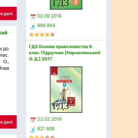
и далі
02.09.2018
886 894
кий
ГДЗ Основи правознавства 9
м до
клас. Підручник [Наровлянський
лас.
О. Д.] 2017
 О.,
Нова
23.02.2019
и далі
621 808