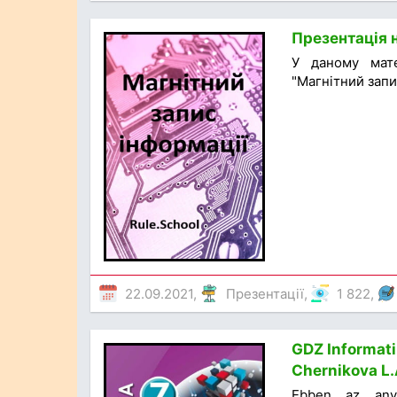
Презентація н
У даному мате
"Магнітний запи
22.09.2021,
Презентації
,
1 822,
GDZ Informatik
Chernikova L.
Ebben az anya