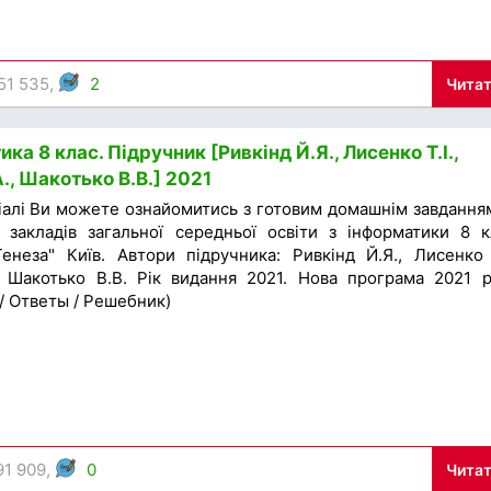
51 535,
2
Читат
ка 8 клас. Підручник [Ривкінд Й.Я., Лисенко Т.І.,
., Шакотько В.В.] 2021
іалі Ви можете ознайомитись з готовим домашнім завдання
 закладів загальної середньої освіти з інформатики 8 к
енеза" Київ. Автори підручника: Ривкінд Й.Я., Лисенко Т
, Шакотько В.В. Рік видання 2021. Нова програма 2021 р
 / Ответы / Решебник)
91 909,
0
Читат