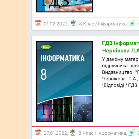
01.02.2022,
8 Клас
/
Інформатика
,
ГДЗ Інформати
Чернікова Л.А
У даному матер
підручника для
Видавництво "Г
Чернікова Л.А.
(Відповіді / ГДЗ
27.01.2022,
8 Клас
/
Інформатика
,