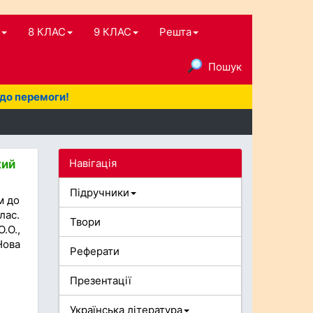
8 КЛАС
9 КЛАС
Решта
Пошук
 до перемоги!
Навігація
кий
Підручники
м до
лас.
Твори
.О.,
Нова
Реферати
Презентації
Українська література