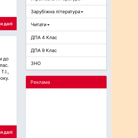
Зарубіжна література
и далі
Читати
ДПА 4 Клас
ДПА 9 Клас
м до
ЗНО
лас.
.І.,
оку.
Реклама
и далі