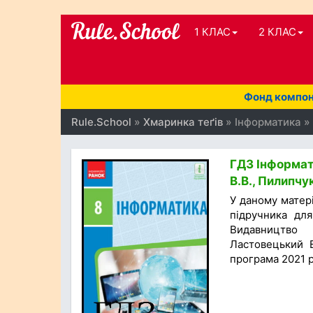
1 КЛАС
2 КЛАС
Фонд компоне
Rule.School
»
Хмаринка теґів
» Інформатика »
ГДЗ Інформат
В.В., Пилипчу
У даному матер
підручника для
Видавництво 
Ластовецький В
програма 2021 р