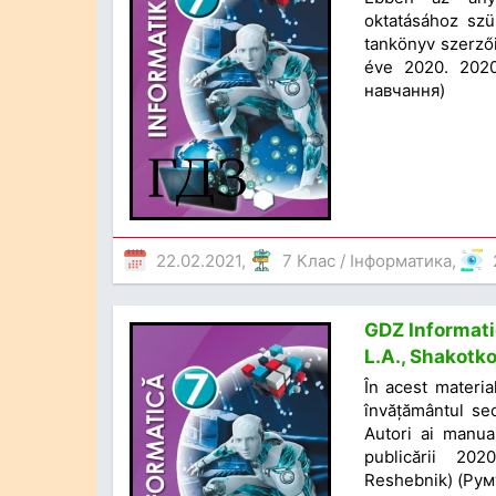
oktatásához szü
tankönyv szerző
éve 2020. 2020
навчання)
22.02.2021,
7 Клас
/
Інформатика
,
GDZ Informatic
L.A., Shakotk
În acest materia
învățământul sec
Autori ai manua
publicării 20
Reshebnik) (Ру