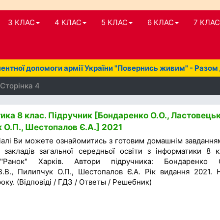
3 КЛАС
4 КЛАС
5 КЛАС
6 КЛАС
7 КЛАС
нтної допомоги армії України "Повернись живим" - Разом
 Сторінка 4
ика 8 клас. Підручник [Бондаренко О.О., Ластовець
к О.П., Шестопалов Є.А.] 2021
іалі Ви можете ознайомитись з готовим домашнім завдання
 закладів загальної середньої освіти з інформатики 8 к
"Ранок" Харків. Автори підручника: Бондаренко О
.В., Пилипчук О.П., Шестопалов Є.А. Рік видання 2021. 
оку. (Відповіді / ГДЗ / Ответы / Решебник)