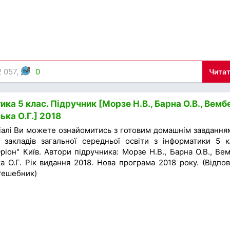
2 057,
0
Читат
ка 5 клас. Підручник [Морзе Н.В., Барна О.В., Вемб
ька О.Г.] 2018
іалі Ви можете ознайомитись з готовим домашнім завдання
 закладів загальної середньої освіти з інформатики 5 к
іон" Київ. Автори підручника: Морзе Н.В., Барна О.В., Ве
ка О.Г. Рік видання 2018. Нова програма 2018 року. (Відпові
 Решебник)