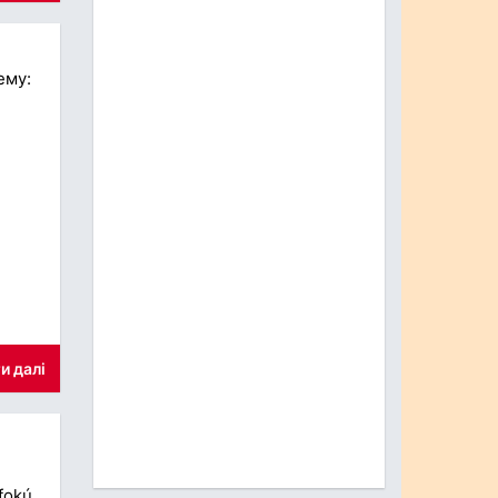
ему:
и далі
fokú