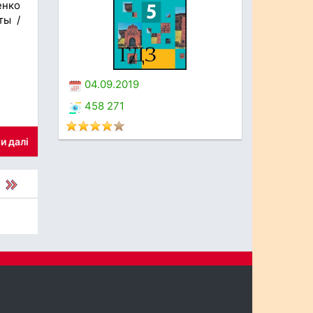
енко
ты /
04.09.2019
458 271
и далі