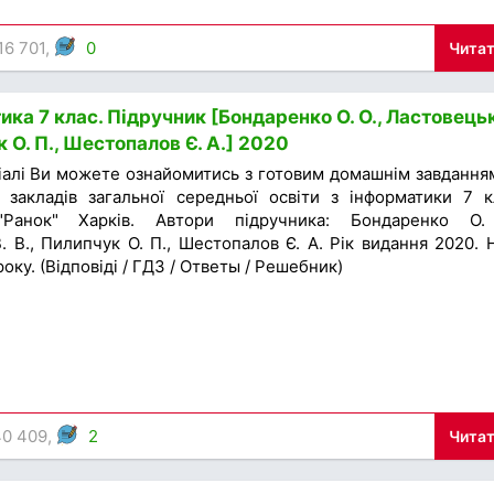
16 701,
0
Читат
ка 7 клас. Підручник [Бондаренко О. О., Ластовець
к О. П., Шестопалов Є. А.] 2020
іалі Ви можете ознайомитись з готовим домашнім завдання
 закладів загальної середньої освіти з інформатики 7 к
"Ранок" Харків. Автори підручника: Бондаренко О.
 В., Пилипчук О. П., Шестопалов Є. А. Рік видання 2020. 
оку. (Відповіді / ГДЗ / Ответы / Решебник)
40 409,
2
Читат