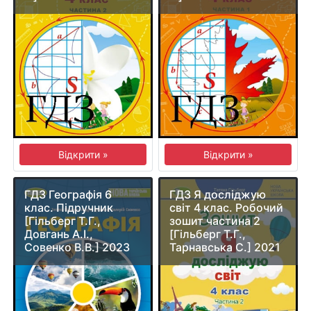
Відкрити »
Відкрити »
ГДЗ Географія 6
ГДЗ Я досліджую
клас. Підручник
світ 4 клас. Робочий
[Гільберг Т.Г.,
зошит частина 2
Довгань А.І.,
[Гільберг Т.Г.,
Совенко В.В.] 2023
Тарнавська С.] 2021