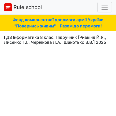
Rule.school
Фонд компонентної допомоги армії України
"Повернись живим" - Разом до перемоги!
ГДЗ Інформатика 8 клас. Підручник [Ривкінд Й.Я.,
Лисенко Т.І., Чернікова Л.А., Шакотько В.В.] 2025