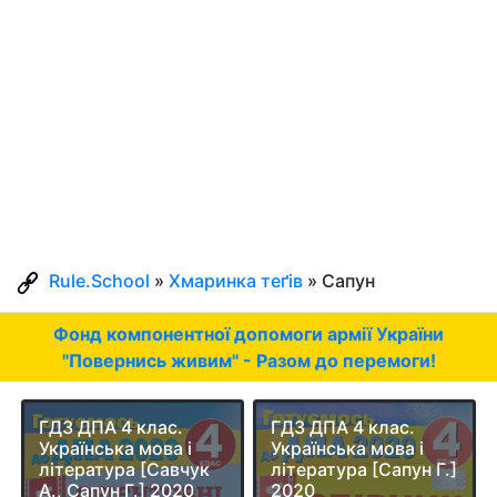
Rule.School
»
Хмаринка теґів
» Сапун
Фонд компонентної допомоги армії України
"Повернись живим" - Разом до перемоги!
ГДЗ ДПА 4 клас.
ГДЗ ДПА 4 клас.
Українська мова і
Українська мова і
література [Савчук
література [Сапун Г.]
А., Сапун Г.] 2020
2020