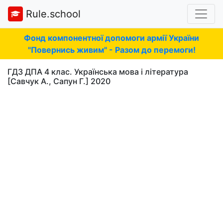
Rule.school
Фонд компонентної допомоги армії України
"Повернись живим" - Разом до перемоги!
ГДЗ ДПА 4 клас. Українська мова і література
[Савчук А., Сапун Г.] 2020