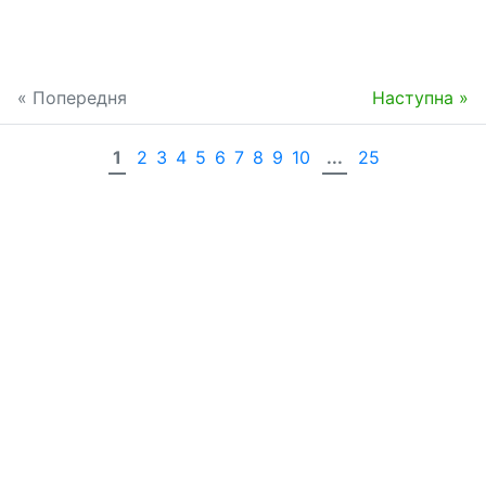
« Попередня
Наступна »
1
2
3
4
5
6
7
8
9
10
...
25