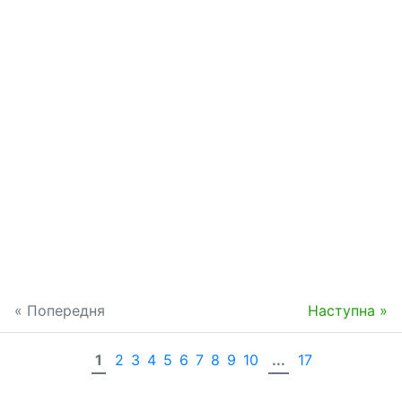
« Попередня
Наступна »
1
2
3
4
5
6
7
8
9
10
...
17