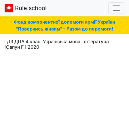
Rule.school
Фонд компонентної допомоги армії України
"Повернись живим" - Разом до перемоги!
ГДЗ ДПА 4 клас. Українська мова і література
[Сапун Г.] 2020