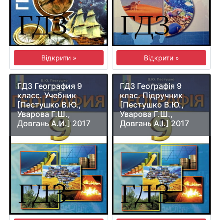
Відкрити »
Відкрити »
ГДЗ География 9
ГДЗ Географія 9
класс. Учебник
клас. Підручник
[Пестушко В.Ю.,
[Пестушко В.Ю.,
Уварова Г.Ш.,
Уварова Г.Ш.,
Довгань А.И.] 2017
Довгань А.І.] 2017