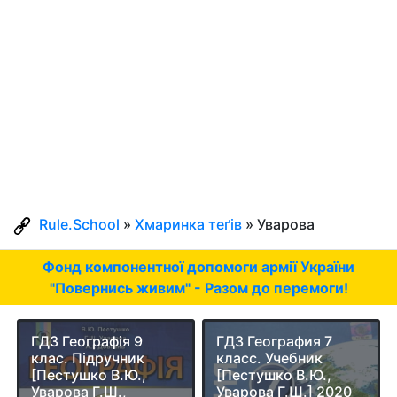
Rule.School
»
Хмаринка теґів
» Уварова
Фонд компонентної допомоги армії України
"Повернись живим" - Разом до перемоги!
ГДЗ Географія 9
ГДЗ География 7
клас. Підручник
класс. Учебник
[Пестушко В.Ю.,
[Пестушко В.Ю.,
Уварова Г.Ш.,
Уварова Г.Ш.] 2020