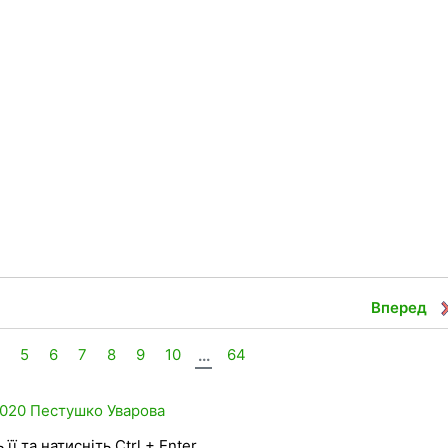
Вперед
5
6
7
8
9
10
...
64
020
Пестушко
Уварова
її та натисніть Ctrl + Enter