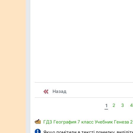
Назад
1
2
3
4
ГДЗ
География
7 класс
Учебник
Генеза
2
Якщо помітили в тексті помилку, виділіть 