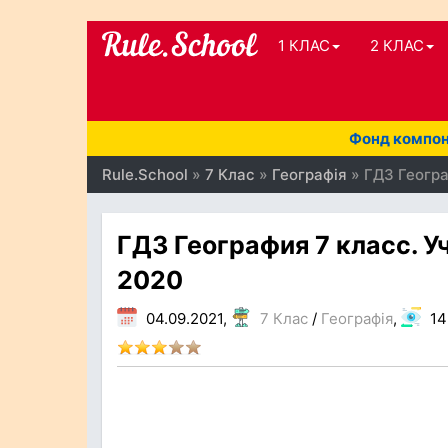
1 КЛАС
2 КЛАС
Фонд компоне
Rule.School
»
7 Клас
»
Географія
» ГДЗ Геогра
ГДЗ География 7 класс. У
2020
04.09.2021,
7 Клас
/
Географія
,
14