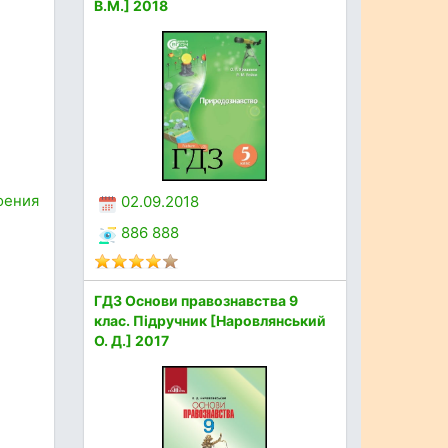
В.М.] 2018
оения
02.09.2018
886 888
ГДЗ Основи правознавства 9
клас. Підручник [Наровлянський
О. Д.] 2017