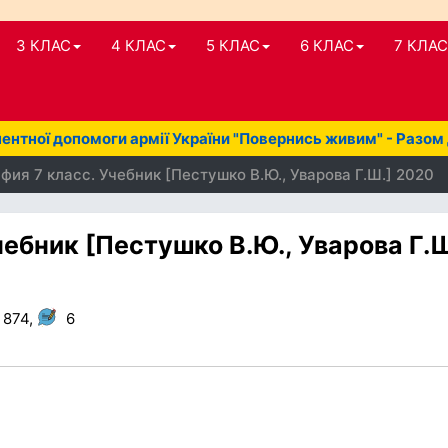
3 КЛАС
4 КЛАС
5 КЛАС
6 КЛАС
7 КЛАС
нтної допомоги армії України "Повернись живим" - Разом
фия 7 класс. Учебник [Пестушко В.Ю., Уварова Г.Ш.] 2020
чебник [Пестушко В.Ю., Уварова Г.Ш
 874,
6