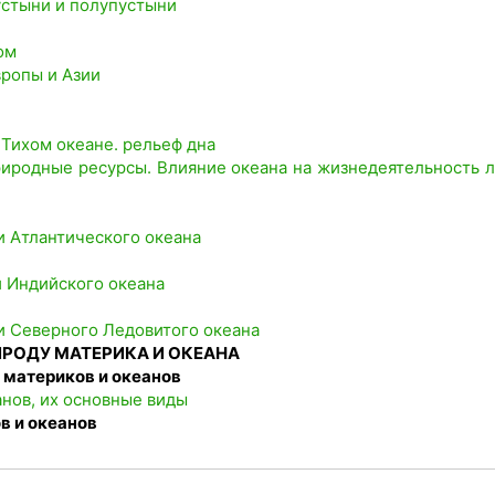
пустыни и полупустыни
ом
вропы и Азии
 Тихом океане. рельеф дна
природные ресурсы. Влияние океана на жизнедеятельность 
и Атлантического океана
и Индийского океана
и Северного Ледовитого океана
ИРОДУ МАТЕРИКА И ОКЕАНА
 материков и океанов
анов, их основные виды
в и океанов