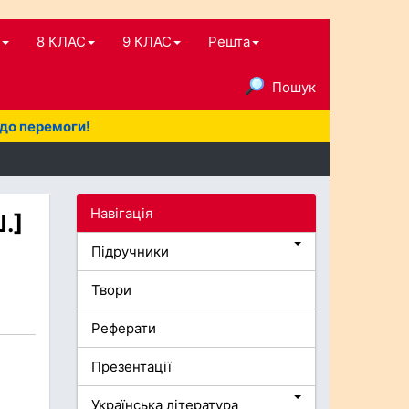
8 КЛАС
9 КЛАС
Решта
Пошук
 до перемоги!
Навігація
.]
Підручники
Твори
Реферати
Презентації
Українська література