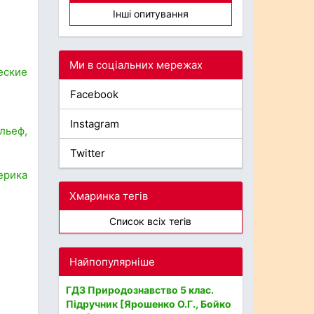
Інші опитування
Ми в соціальних мережах
еские
Facebook
Instagram
льеф,
Twitter
ерика
Хмаринка тегів
Список всіх тегів
Найпопулярніше
ГДЗ Природознавство 5 клас.
Підручник [Ярошенко О.Г., Бойко