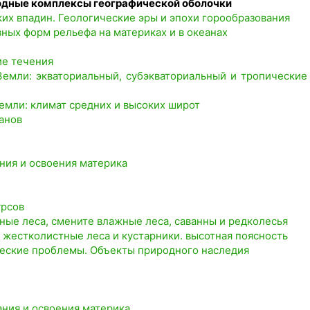
родные комплексы географической оболочки
их впадин. Геологические эры и эпохи горообразования
ных форм рельефа на материках и в океанах
ие течения
Земли: экваториальный, субэкваториальный и тропические
Земли: климат средних и высоких широт
анов
ния и освоения материка
урсов
ные леса, смените влажные леса, саванны и редколесья
 жестколистные леса и кустарники. высотная поясность
ческие проблемы. Объекты природного наследия
ания и освоения материка