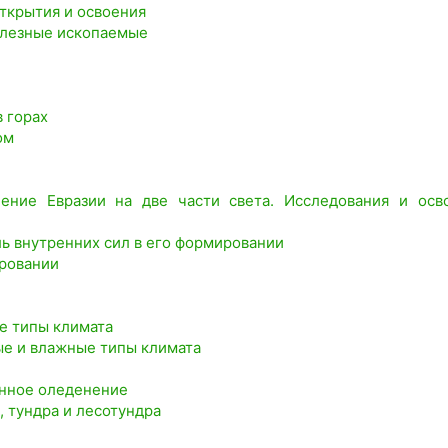
открытия и освоения
полезные ископаемые
в горах
ом
ение Евразии на две части света. Исследования и осв
ль внутренних сил в его формировании
ировании
е типы климата
ые и влажные типы климата
енное оледенение
, тундра и лесотундра