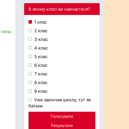
В якому класі ви навчаєтеся?
1 клас
2 клас
 типы
3 клас
4 клас
5 клас
6 клас
7 клас
8 клас
9 клас
Уже закінчив школу, тут як
батьки
Голосувати
Результати