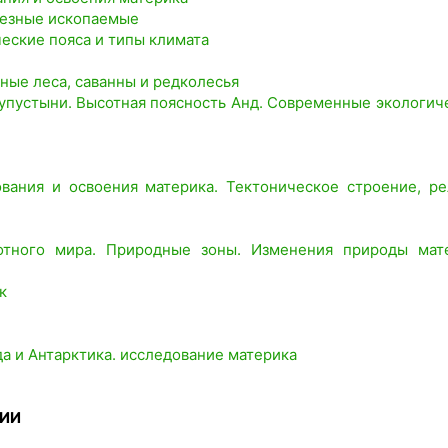
олезные ископаемые
еские пояса и типы климата
ные леса, саванны и редколесья
олупустыни. Высотная поясность Анд. Современные экологич
вания и освоения материка. Тектоническое строение, ре
вотного мира. Природные зоны. Изменения природы мат
к
а и Антарктика. исследование материка
РИИ