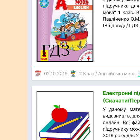
підручника для
мова" 1 клас. В
Павліченко О.М.
(Відповіді / ГДЗ
02.10.2019,
2 Клас
/
Англійська мова
,
Електронні пі
(Скачати/Пер
У даному матер
видавництв, дл
онлайн. Всі фа
підручнику можн
2019 року для 2 