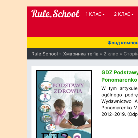
1 КЛАС
2 КЛАС
Фонд компоне
Rule.School
»
Хмаринка теґів
» 2 клас » Сторі
GDZ Podstawy 
Ponomarenko V
W tym artykule
ogólnego podrę
Wydawnictwo Ala
Ponomarenko V.S
2012–2019. (Odp