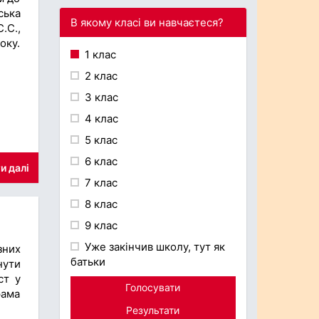
ська
В якому класі ви навчаєтеся?
.С.,
оку.
1 клас
2 клас
3 клас
4 клас
5 клас
6 клас
и далі
7 клас
8 клас
9 клас
Уже закінчив школу, тут як
зних
батьки
нути
ст у
Голосувати
рама
Результати