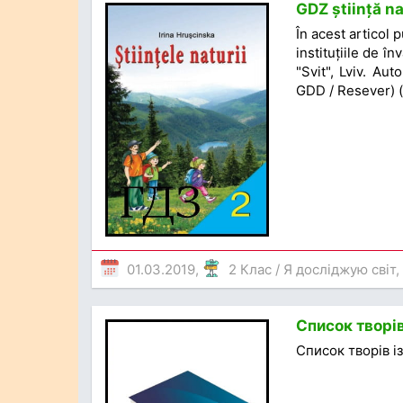
GDZ știință na
În acest articol 
instituțiile de î
"Svit", Lviv. Au
GDD / Resever)
01.03.2019,
2 Клас
/
Я досліджую світ
,
Список творів
Список творів із