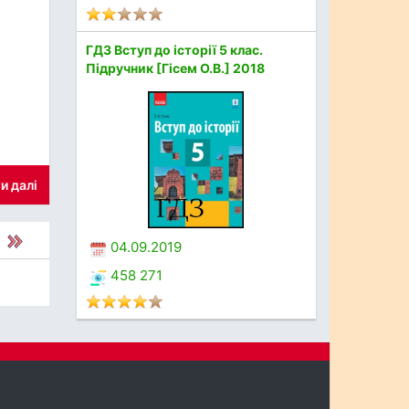
ГДЗ Вступ до історії 5 клас.
Підручник [Гісем О.В.] 2018
и далі
04.09.2019
458 271