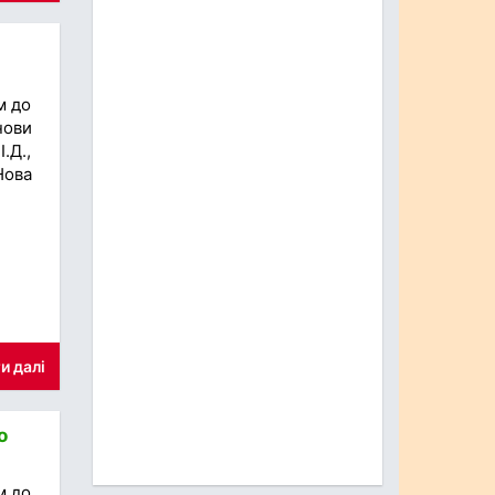
м до
нови
.Д.,
Нова
и далі
о
м до