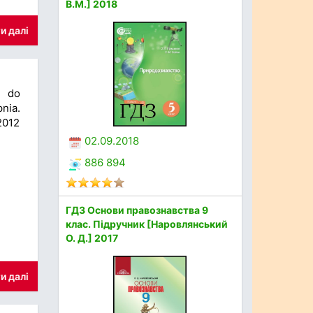
В.М.] 2018
и далі
i do
nia.
2012
02.09.2018
886 894
ГДЗ Основи правознавства 9
клас. Підручник [Наровлянський
О. Д.] 2017
и далі