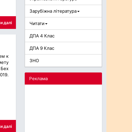
Зарубіжна література
и далі
Читати
ДПА 4 Клас
ДПА 9 Клас
ем к
ЗНО
мету
 Бех
019.
Реклама
и далі