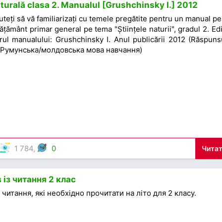
turală clasa 2. Manualul [Grushchinsky I.] 2012
puteți să vă familiarizați cu temele pregătite pentru un manual p
nvățământ primar general pe tema "Științele naturii", gradul 2. Ed
torul manualului: Grushchinsky I. Anul publicării 2012 (Răspuns
 (Румунська/молдовська мова навчання)
1 784,
0
Читат
 із читання 2 клас
 читання, які необхідно прочитати на літо для 2 класу.