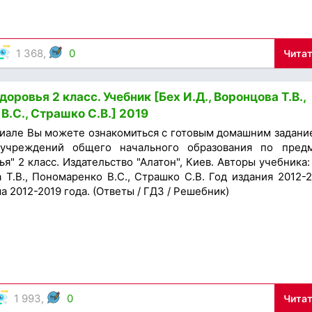
1 368,
0
Читат
оровья 2 класс. Учебник [Бех И.Д., Воронцова Т.В.,
В.С., Страшко С.В.] 2019
иале Вы можете ознакомиться с готовым домашним задани
учреждений общего начального образования по пред
я" 2 класс. Издательство "Алатон", Киев. Авторы учебника:
 Т.В., Пономаренко В.С., Страшко С.В. Год издания 2012-2
 2012-2019 года. (Ответы / ГДЗ / Решебник)
1 993,
0
Читат