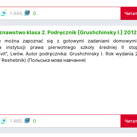
,
1 484,
0
Читат
nawstwo klasa 2. Podręcznik [Grushchinsky I.] 2012
e można zapoznać się z gotowymi zadaniami domowym
a instytucji prawa pierwotnego szkoły średniej II stop
it", Lwów. Autor podręcznika: Grushchinsky I. Rok wydania 
/ Reshebnik) (Польська мова навчання)
,
1 465,
0
Читат