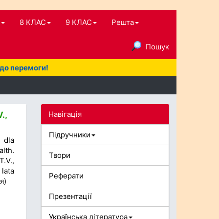
8 КЛАС
9 КЛАС
Решта
Пошук
 до перемоги!
Навігація
.,
Підручники
 dla
lth.
Твори
.V.,
lata
Реферати
я)
Презентації
Українська література