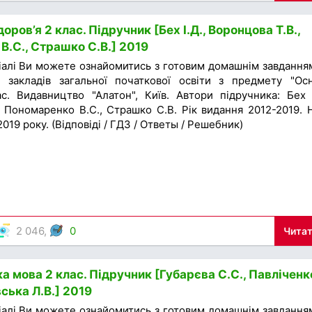
оров’я 2 клас. Підручник [Бех І.Д., Воронцова Т.В.,
В.С., Страшко С.В.] 2019
іалі Ви можете ознайомитись з готовим домашнім завдання
 закладів загальної початкової освіти з предмету "Ос
ас. Видавництво "Алатон", Київ. Автори підручника: Бех І
, Пономаренко В.С., Страшко С.В. Рік видання 2012-2019. 
019 року. (Відповіді / ГДЗ / Ответы / Решебник)
2 046,
0
Читат
а мова 2 клас. Підручник [Губарєва С.С., Павліченк
ська Л.В.] 2019
іалі Ви можете ознайомитись з готовим домашнім завдання