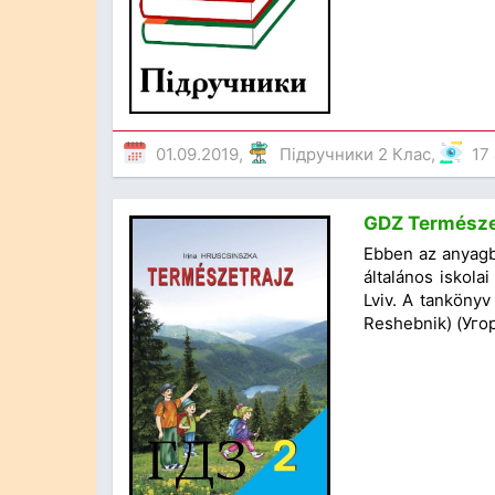
01.09.2019,
Підручники 2 Клас
,
17
GDZ Természet
Ebben az anyagb
általános iskola
Lviv. A tankönyv
Reshebnik) (Уго