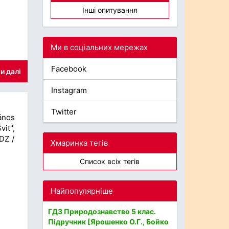
Інші опитування
Ми в соціальних мережах
Facebook
и далі
Instagram
Twitter
ános
it",
DZ /
Хмаринка тегів
Список всіх тегів
Найпопулярніше
ГДЗ Природознавство 5 клас.
Підручник [Ярошенко О.Г., Бойко