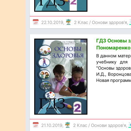
22.10.2019,
2 Клас
/
Основи здоров'я
,
ГДЗ Основы зд
Пономаренко 
В данном матер
учебнику для 
"Основы здоровь
И.Д., Воронцова
Новая программа
21.10.2019,
2 Клас
/
Основи здоров'я
,