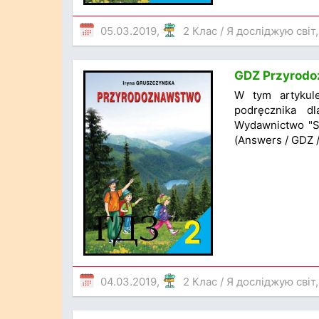
05.03.2019,
2 Клас
/
Я досліджую світ
GDZ Przyrodoz
W tym artykul
podręcznika dl
Wydawnictwo "Sv
(Answers / GDZ 
04.03.2019,
2 Клас
/
Я досліджую світ