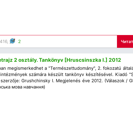
 416,
2
Читат
rajz 2 osztály. Tankönyv [Hruscsinszka I.] 2012
an megismerkedhet a "Természettudomány", 2. fokozatú által
i intézmények számára készült tankönyv készítésével. Kiadó "Sv
 szerzője: Grushchinsky I. Megjelenés éve 2012. (Válaszok / G
рська мова навчання)