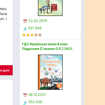
entru
itura
uri /
23.02.2019
621 808
ГДЗ Українська мова 8 клас.
Підручник [Глазова О.П.] 2021
и далі
08.10.2021
552 036