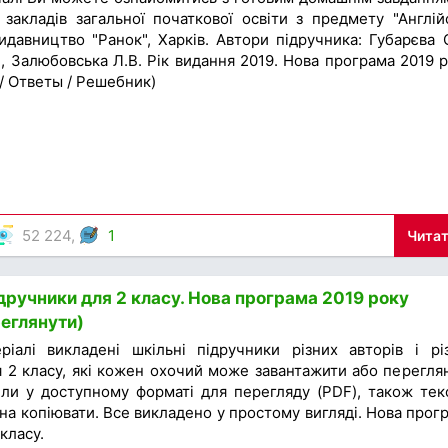
 закладів загальної початкової освіти з предмету "Англій
идавництво "Ранок", Харків. Автори підручника: Губарєва С
, Залюбовська Л.В. Рік видання 2019. Нова програма 2019 р
 / Ответы / Решебник)
52 224,
1
Читат
дручники для 2 класу. Нова програма 2019 року
еглянути)
іалі викладені шкільні підручники різних авторів і рі
я 2 класу, які кожен охочий може завантажити або перегля
йли у доступному форматі для перегляду (PDF), також тек
а копіювати. Все викладено у простому вигляді. Нова прог
класу.