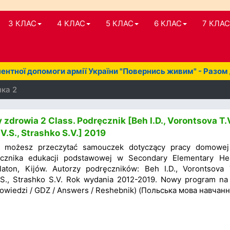
3 КЛАС
4 КЛАС
5 КЛАС
6 КЛАС
7 КЛАС
нтної допомоги армії України "Повернись живим" - Разом
нка 2
zdrowia 2 Class. Podręcznik [Beh I.D., Vorontsova T.V
.S., Strashko S.V.] 2019
 możesz przeczytać samouczek dotyczący pracy domowej
cznika edukacji podstawowej w Secondary Elementary Hea
ton, Kijów. Autorzy podręczników: Beh I.D., Vorontsova T
., Strashko S.V. Rok wydania 2012-2019. Nowy program na 
owiedzi / GDZ / Answers / Reshebnik) (Польська мова навчанн