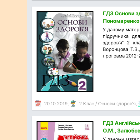
ГДЗ Основи зд
Пономаренко 
У даному матер
підручника для
здоров’я" 2 кл
Воронцова Т.В.
програма 2012-2
20.10.2019,
2 Клас
/
Основи здоров'я
,
ГДЗ Англійськ
О.М., Залюбов
У даному матер