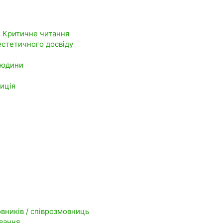
. Критичне читання
 естетичного досвіду
людини
зиція
овників / співрозмовниць
ування