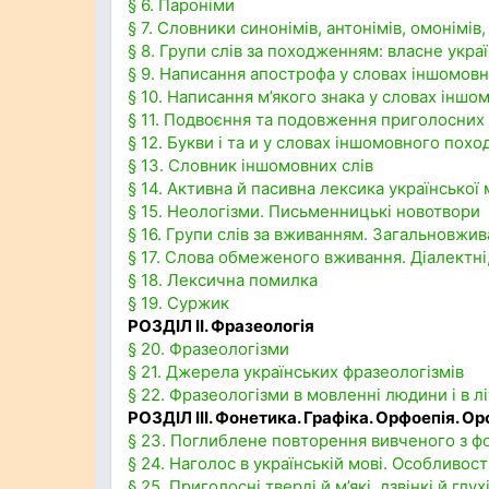
§ 6. Пароніми
§ 7. Словники синонімів, антонімів, омонімів,
§ 8. Групи слів за походженням: власне укра
§ 9. Написання апострофа у словах іншомов
§ 10. Написання м’якого знака у словах інш
§ 11. Подвоєння та подовження приголосних
§ 12. Букви і та и у словах іншомовного пох
§ 13. Словник іншомовних слів
§ 14. Активна й пасивна лексика української
§ 15. Неологізми. Письменницькі новотвори
§ 16. Групи слів за вживанням. Загальновжив
§ 17. Слова обмеженого вживання. Діалектні
§ 18. Лексична помилка
§ 19. Суржик
РОЗДІЛ II. Фразеологія
§ 20. Фразеологізми
§ 21. Джерела українських фразеологізмів
§ 22. Фразеологізми в мовленні людини і в л
РОЗДІЛ III. Фонетика. Графіка. Орфоепія. О
§ 23. Поглиблене повторення вивченого з фо
§ 24. Наголос в українській мові. Особливо
§ 25. Приголосні тверді й м’які, дзвінкі й гл