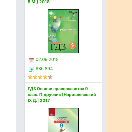
В.М.] 2018
02.09.2018
886 894
ГДЗ Основи правознавства 9
клас. Підручник [Наровлянський
О. Д.] 2017