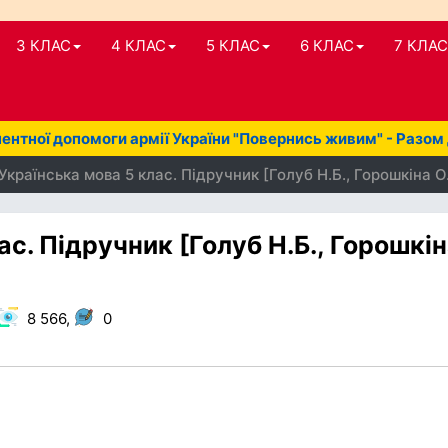
3 КЛАС
4 КЛАС
5 КЛАС
6 КЛАС
7 КЛАС
нтної допомоги армії України "Повернись живим" - Разом
Українська мова 5 клас. Підручник [Голуб Н.Б., Горошкіна О
с. Підручник [Голуб Н.Б., Горошкі
8 566,
0