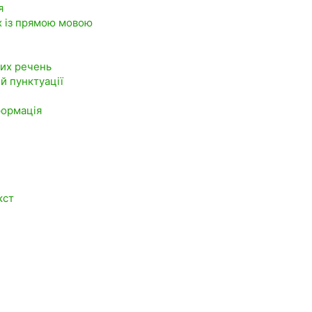
я
ях із прямою мовою
них речень
 й пунктуації
формація
кст