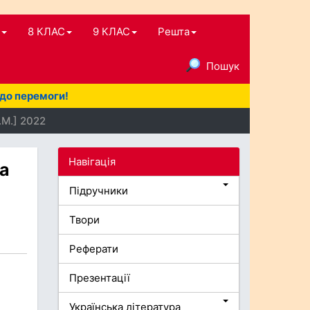
8 КЛАС
9 КЛАС
Решта
Пошук
 до перемоги!
.М.] 2022
Навігація
на
Підручники
Твори
Реферати
Презентації
Українська література