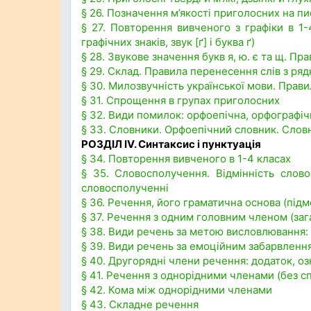
§ 26. Позначення м’якості приголосних на пис
§ 27. Повторення вивченого з графіки в 1-4
графічних знаків, звук [ґ] і буква ґ)
§ 28. Звукове значення букв я, ю. є та щ. П
§ 29. Склад. Правила перенесення слів з ряд
§ 30. Милозвучність української мови. Правил
§ 31. Спрощення в групах приголосних
§ 32. Види помилок: орфоепічна, орфографіч
§ 33. Словники. Орфоепічний словник. Слов
РОЗДІЛ IV. Синтаксис і пунктуація
§ 34. Повторення вивченого в 1-4 класах
§ 35. Словосполучення. Відмінність слов
словосполученні
§ 36. Речення, його граматична основа (підм
§ 37. Речення з одним головним членом (за
§ 38. Види речень за метою висловлювання: р
§ 39. Види речень за емоційним забарвлення
§ 40. Другорядні члени речення: додаток, о
§ 41. Речення з однорідними членами (без спо
§ 42. Кома між однорідними членами
§ 43. Складне речення