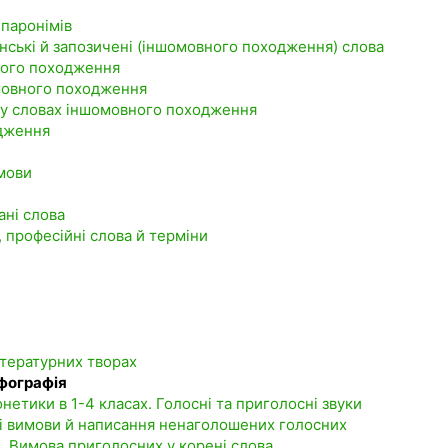
 паронімів
їнські й запозичені (іншомовного походження) слова
ного походження
омовного походження
 у словах іншомовного походження
одження
 мови
ані слова
, професійні слова й терміни
ітературних творах
рфографія
нетики в 1-4 класах. Голосні та приголосні звуки
сті вимови й написання ненаголошених голосних
ухі. Вимова приголосних у корені слова