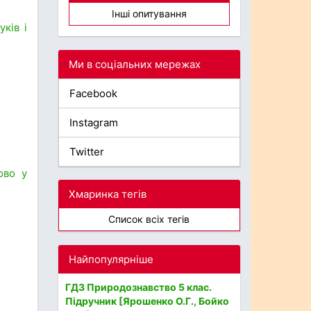
Інші опитування
ків і
Ми в соціальних мережах
Facebook
Instagram
Twitter
ово у
Хмаринка тегів
Список всіх тегів
Найпопулярніше
ГДЗ Природознавство 5 клас.
Підручник [Ярошенко О.Г., Бойко