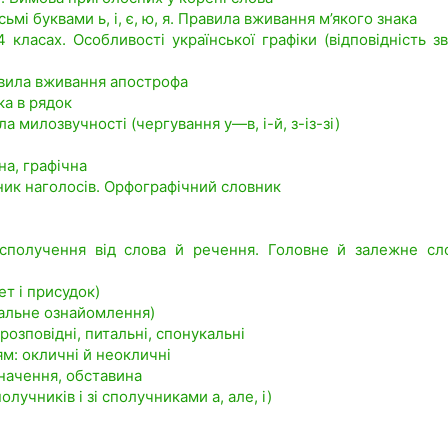
ьмі буквами ь, і, є, ю, я. Правила вживання м’якого знака
 класах. Особливості української графіки (відповідність зву
равила вживання апострофа
ка в рядок
а милозвучності (чергування у—в, і-й, з-із-зі)
на, графічна
ник наголосів. Орфографічний словник
осполучення від слова й речення. Головне й залежне сл
ет і присудок)
гальне ознайомлення)
озповідні, питальні, спонукальні
м: окличні й неокличні
значення, обставина
лучників і зі сполучниками а, але, і)