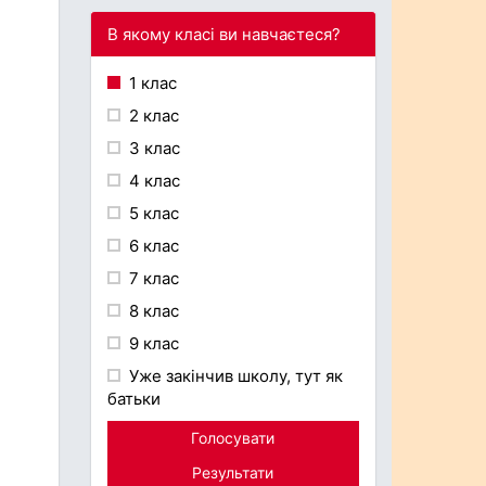
В якому класі ви навчаєтеся?
1 клас
2 клас
3 клас
4 клас
5 клас
6 клас
7 клас
8 клас
9 клас
Уже закінчив школу, тут як
батьки
Голосувати
Результати