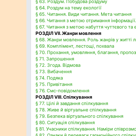
§ 63. Роздум. Побудова роздуму
§ 64. Роздум на тему екології
§ 65. Читання. Види читання. Мета читання
§ 66. Читання з метою отримання інформації
§ 67. Читання з метою набуття чуттєвого та
РОЗДІЛ VII. Жанри мовлення
§ 68. Жанри мовлення. Роль жанрів у житті 
§ 69. Комплімент, лестощі, похвала
§ 70. Прохання, умовляння, благання, пропо
§ 71. Запрошення
§ 72. Згода. Відмова
§ 73. Вибачення
§ 74. Подяка
§ 75. Привітання
§ 76. Смс-повідомлення
РОЗДІЛ VIII. Спілкування
§ 77. Цілі й завдання спілкування
§ 78. Живе й віртуальне спілкування
§ 79. Безпека віртуального спілкування
§ 80. Ситуація спілкування
§ 81. Учасники спілкування. Наміри співрозм
§ 82. Ознаки й переваги гармонійного спілк