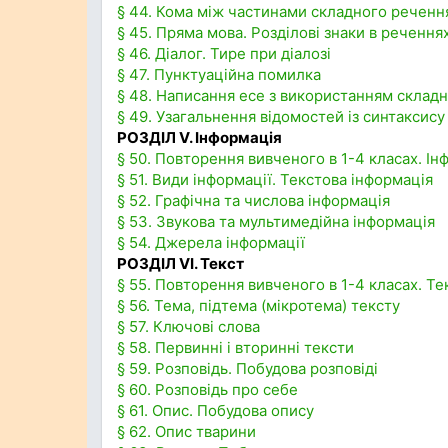
§ 44. Кома між частинами складного реченн
§ 45. Пряма мова. Розділові знаки в реченн
§ 46. Діалог. Тире при діалозі
§ 47. Пунктуаційна помилка
§ 48. Написання есе з використанням склад
§ 49. Узагальнення відомостей із синтаксису
РОЗДІЛ V. Інформація
§ 50. Повторення вивченого в 1-4 класах. Ін
§ 51. Види інформації. Текстова інформація
§ 52. Графічна та числова інформація
§ 53. Звукова та мультимедійна інформація
§ 54. Джерела інформації
РОЗДІЛ VI. Текст
§ 55. Повторення вивченого в 1-4 класах. Те
§ 56. Тема, підтема (мікротема) тексту
§ 57. Ключові слова
§ 58. Первинні і вторинні тексти
§ 59. Розповідь. Побудова розповіді
§ 60. Розповідь про себе
§ 61. Опис. Побудова опису
§ 62. Опис тварини