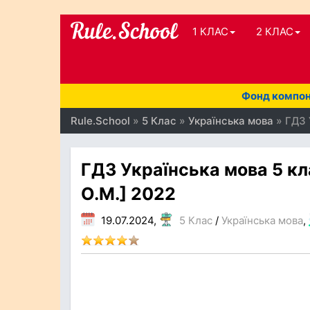
1 КЛАС
2 КЛАС
Фонд компоне
Rule.School
»
5 Клас
»
Українська мова
» ГДЗ 
ГДЗ Українська мова 5 кла
О.М.] 2022
19.07.2024,
5 Клас
/
Українська мова
,