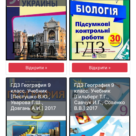
Відкрити »
Відкрити »
ГДЗ География 9
ГДЗ География 9
класс. Учебник
класс. Учебник
[Пестушко В.Ю.,
[Гильберг Т.Г.,
Уварова Г.Ш.,
Савчук И.Г., Совенко
Довгань А.И.] 2017
В.В.] 2017