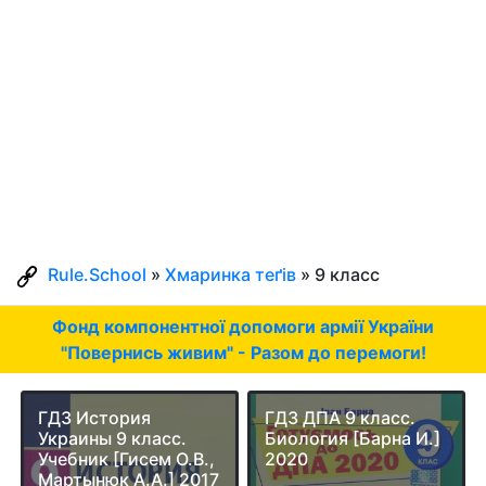
Rule.School
»
Хмаринка теґів
» 9 класс
Фонд компонентної допомоги армії України
"Повернись живим" - Разом до перемоги!
ГДЗ История
ГДЗ ДПА 9 класс.
Украины 9 класс.
Биология [Барна И.]
Учебник [Гисем О.В.,
2020
Мартынюк А.А.] 2017