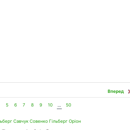
Вперед
4
5
6
7
8
9
10
...
50
ьберг
Савчук
Совенко
Гільберг
Оріон