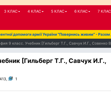
3 КЛАС
4 КЛАС
5 КЛАС
6 КЛАС
7 КЛАС
нтної допомоги армії України "Повернись живим" - Разом
ия 9 класс. Учебник [Гильберг Т.Г., Савчук И.Г., Совенко В
ебник [Гильберг Т.Г., Савчук И.Г.,
 413,
1