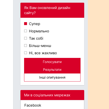
Як Вам оновлений дизайн
сайту?
Супер
Нормально
Так собі
Більш-менш
Ні, все жахливо
Голосувати
Результати
Інші опитування
Ми в соціальних мережах
Facebook