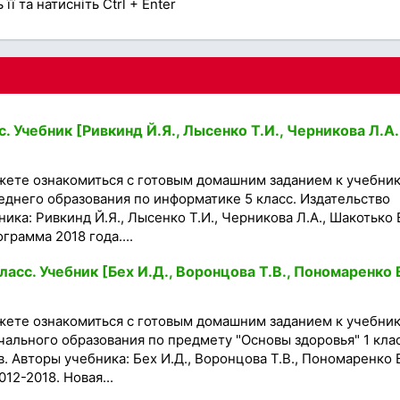
її та натисніть Ctrl + Enter
 Учебник [Ривкинд Й.Я., Лысенко Т.И., Черникова Л.А.
жете ознакомиться с готовым домашним заданием к учебни
днего образования по информатике 5 класс. Издательство
ика: Ривкинд Й.Я., Лысенко Т.И., Черникова Л.А., Шакотько 
грамма 2018 года....
асс. Учебник [Бех И.Д., Воронцова Т.В., Пономаренко 
жете ознакомиться с готовым домашним заданием к учебни
ального образования по предмету "Основы здоровья" 1 клас
в. Авторы учебника: Бех И.Д., Воронцова Т.В., Пономаренко В
12-2018. Новая...