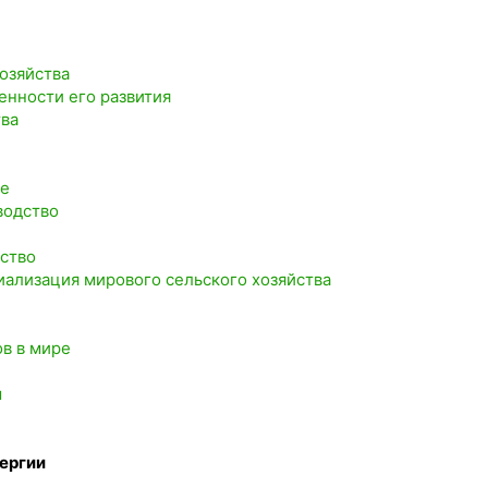
хозяйства
енности его развития
тва
ие
водство
дство
иализация мирового сельского хозяйства
ов в мире
ы
нергии