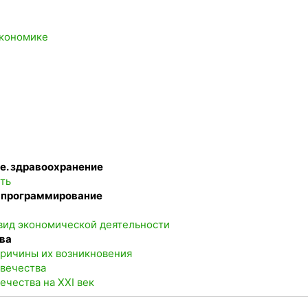
экономике
ие. здравоохранение
сть
е программирование
вид экономической деятельности
тва
причины их возникновения
овечества
ечества на XXI век