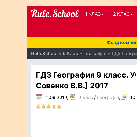
1 КЛАС
2 КЛАС
Фонд компоне
Rule.School
»
9 Клас
»
Географія
» ГДЗ Географ
ГДЗ География 9 класс. Уч
Совенко В.В.] 2017
11.09.2019,
9 Клас
/
Географія
,
10