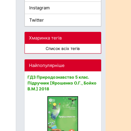
Instagram
Twitter
Хмаринка тегів
Список всіх тегів
Найпопулярніше
ГДЗ Природознавство 5 клас.
Підручник [Ярошенко О.Г., Бойко
В.М.] 2018