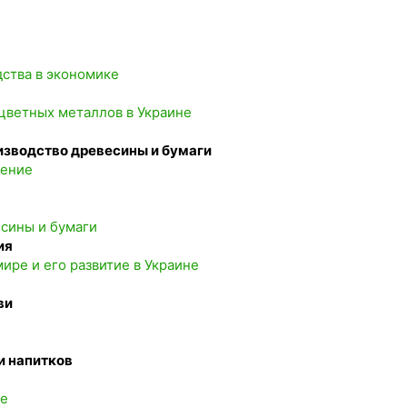
дства в экономике
и цветных металлов в Украине
изводство древесины и бумаги
чение
есины и бумаги
ия
ире и его развитие в Украине
ви
и напитков
ре