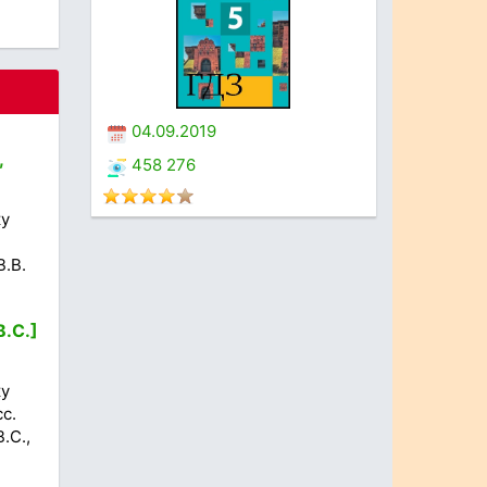
04.09.2019
,
458 276
ку
В.В.
В.С.]
ку
с.
.С.,