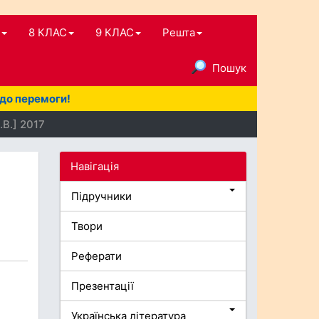
8 КЛАС
9 КЛАС
Решта
Пошук
 до перемоги!
.В.] 2017
Навігація
Підручники
Твори
Реферати
Презентації
Українська література