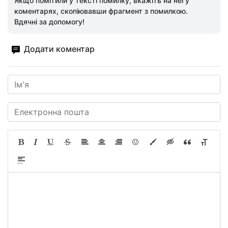
Якщо помітили у тексті помилку, вкажіть на неї у
коментарях, скопіювавши фрагмент з помилкою.
Вдячні за допомогу!
Додати коментар