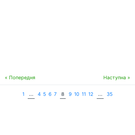
« Попередня
Наступна »
1
...
4
5
6
7
8
9
10
11
12
...
35