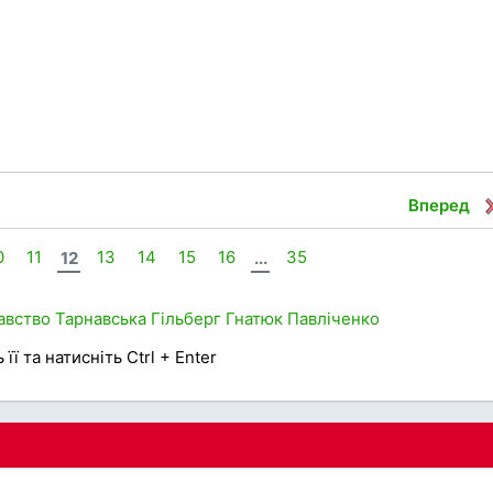
Вперед
0
11
12
13
14
15
16
...
35
авство
Тарнавська
Гільберг
Гнатюк
Павліченко
її та натисніть Ctrl + Enter