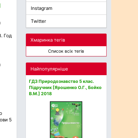
]
Instagram
Twitter
й
. Год
Хмаринка тегів
Список всіх тегів
й
Найпопулярніше
ГДЗ Природознавство 5 клас.
Підручник [Ярошенко О.Г., Бойко
В.М.] 2018
о
мови 5