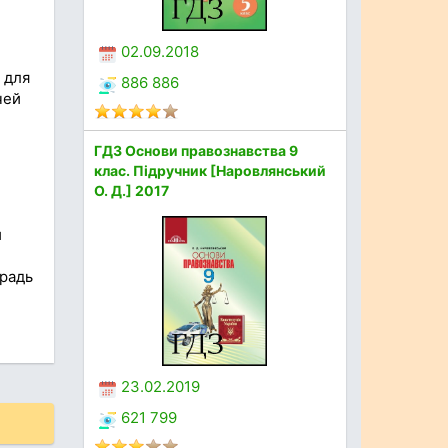
02.09.2018
 для
886 886
чей
ГДЗ Основи правознавства 9
клас. Підручник [Наровлянський
О. Д.] 2017
й
традь
23.02.2019
621 799