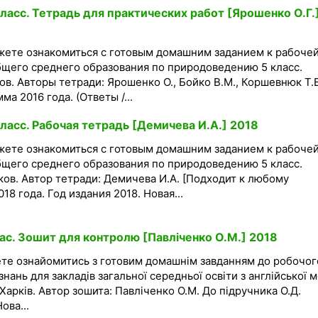
асс. Тетрадь для практических работ [Ярошенко О.Г.
жете ознакомиться с готовым домашним заданием к рабоче
щего среднего образования по природоведению 5 класс.
ов. Авторы тетради: Ярошенко О., Бойко В.М., Коршевнюк Т.В
а 2016 года. (Ответы /...
асс. Рабочая тетрадь [Демичева И.А.] 2018
жете ознакомиться с готовым домашним заданием к рабоче
щего среднего образования по природоведению 5 класс.
ков. Автор тетради: Демичева И.А. [Подходит к любому
8 года. Год издания 2018. Новая...
лас. Зошит для контролю [Павліченко О.М.] 2018
ете ознайомитись з готовим домашнім завданням до робочог
нань для закладів загальної середньої освіти з англійської 
Харків. Автор зошита: Павліченко О.М. До підручника О.Д.
ова...