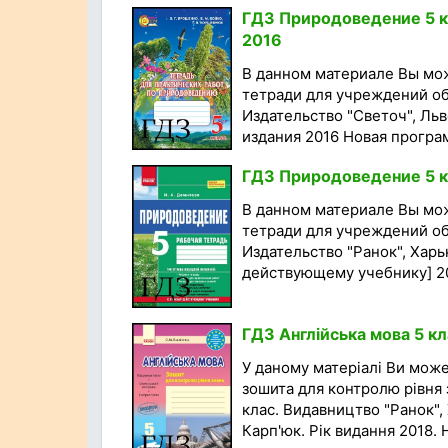
ГДЗ Природоведение 5 кл
2016
В данном материале Вы мо
тетради для учреждений об
Издательство "Светоч", Льв
издания 2016 Новая программ
ГДЗ Природоведение 5 кл
В данном материале Вы мо
тетради для учреждений об
Издательство "Ранок", Харь
действующему учебнику] 201
ГДЗ Англійська мова 5 к
У даному матеріалі Ви мож
зошита для контролю рівня з
клас. Видавництво "Ранок", 
Карп'юк. Рік видання 2018. Н