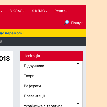
8 КЛАС
9 КЛАС
Решта
Пошук
 до перемоги!
18
Навігація
2018
Підручники
Твори
Реферати
Презентації
Українська література