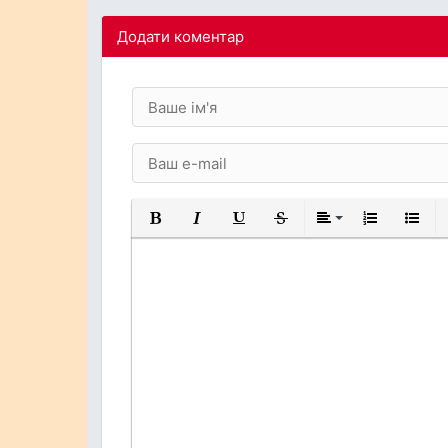
Додати коментар
Жирний
Курсив
Підкреслений
Закреслений
Вирівнювання
Нумерований
Марков