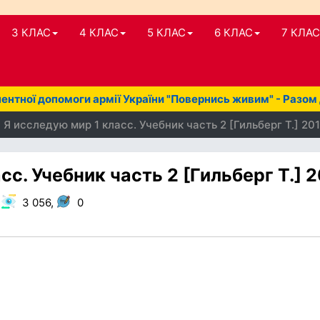
3 КЛАС
4 КЛАС
5 КЛАС
6 КЛАС
7 КЛАС
нтної допомоги армії України "Повернись живим" - Разом
 Я исследую мир 1 класс. Учебник часть 2 [Гильберг Т.] 20
сс. Учебник часть 2 [Гильберг Т.] 
,
3 056,
0