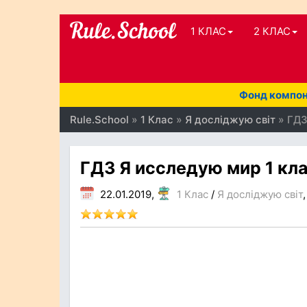
1 КЛАС
2 КЛАС
Фонд компоне
Rule.School
»
1 Клас
»
Я досліджую світ
» ГДЗ
ГДЗ Я исследую мир 1 кла
22.01.2019,
1 Клас
/
Я досліджую світ