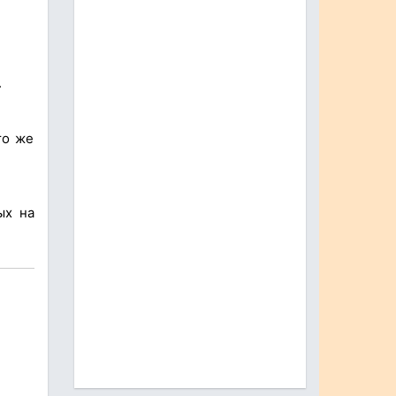
.
то же
ых на