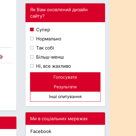
Як Вам оновлений дизайн
сайту?
Супер
Нормально
Так собі
Більш-менш
Ні, все жахливо
Голосувати
Результати
Інші опитування
Ми в соціальних мережах
Facebook