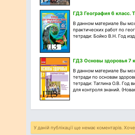
ГДЗ География 6 класс. 
В данном материале Вы мо
практических работ по геог
тетради: Бойко В.Н. Год изд
ГДЗ Основы здоровья 7 к
В данном материале Вы мо
тетради по основам здоровь
тетради: Таглина О.В. Год 
для контроля знаний. (Новая
У даній публікації ще немає коментарів. Хоч