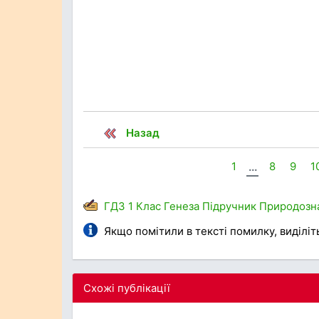
Назад
1
...
8
9
1
ГДЗ
1 Клас
Генеза
Підручник
Природозн
Якщо помітили в тексті помилку, виділіть 
Схожі публікації