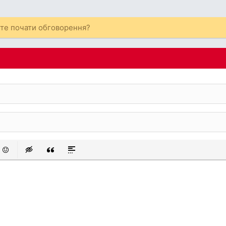
ете почати обговорення?
 список
аний список
смайли
Insert hidden text
Insert Quote
Insert spoiler