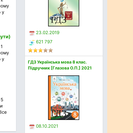
ному
 у
23.02.2019
нути)
621 797
 1
ному
 у
ГДЗ Українська мова 8 клас.
Підручник [Глазова О.П.] 2021
 5
ти
Все
08.10.2021