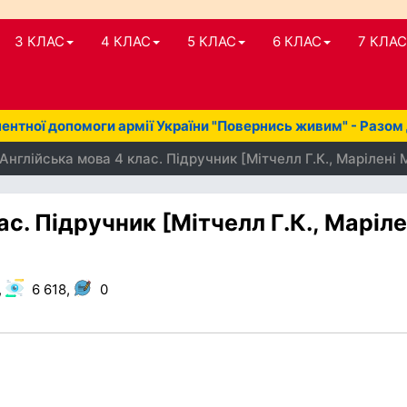
3 КЛАС
4 КЛАС
5 КЛАС
6 КЛАС
7 КЛАС
нтної допомоги армії України "Повернись живим" - Разом
Англійська мова 4 клас. Підручник [Мітчелл Г.К., Марілені 
с. Підручник [Мітчелл Г.К., Маріле
,
6 618,
0