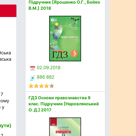
Підручник [Ярошенко О.Г., Бойко
В.М.] 2018
йська
вська
02.09.2018
886 882
 7
ГДЗ Основи правознавства 9
ному
клас. Підручник [Наровлянський
 у
О. Д.] 2017
нути)
 2