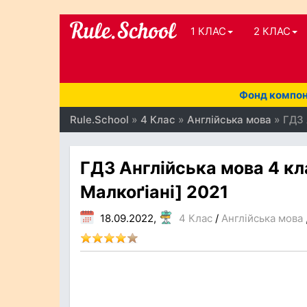
1 КЛАС
2 КЛАС
Фонд компоне
Rule.School
»
4 Клас
»
Англійська мова
» ГДЗ 
ГДЗ Англійська мова 4 кла
Малкоґіані] 2021
18.09.2022,
4 Клас
/
Англійська мова