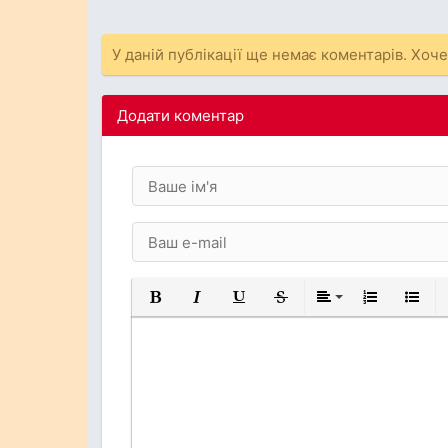
У даній публікації ще немає коментарів. Хоч
Додати коментар
Жирний
Курсив
Підкреслений
Закреслений
Вирівнювання
Нумерований
Марков