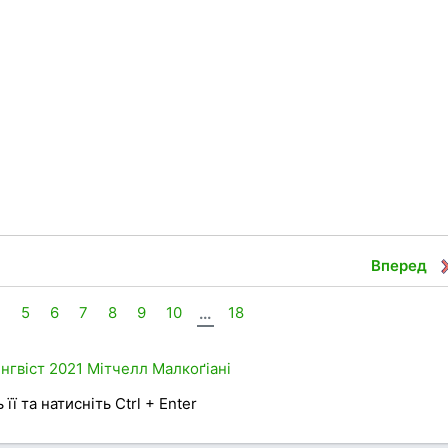
Вперед
4
5
6
7
8
9
10
...
18
інгвіст
2021
Мітчелл
Малкоґіані
її та натисніть Ctrl + Enter