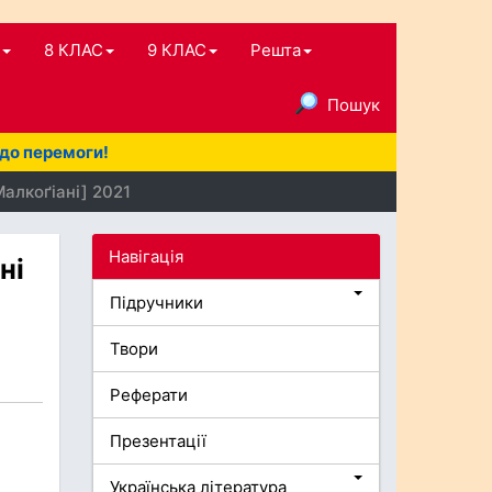
8 КЛАС
9 КЛАС
Решта
Пошук
 до перемоги!
Малкоґіані] 2021
Навігація
ні
Підручники
Твори
Реферати
Презентації
Українська література