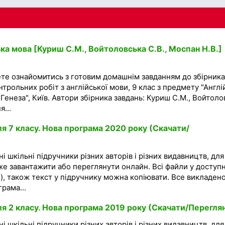
ка мова [Куриш С.М., Войтоловська С.В., Моспан Н.В.]
ете ознайомитись з готовим домашнім завданням до збірника
трольних робіт з англійської мови, 9 клас з предмету "Англі
Генеза", Київ. Автори збірника завдань: Куриш С.М., Войтоло
я...
я 7 класу. Нова програма 2020 року (Скачати/
і шкільні підручники різних авторів і різних видавництв, для
же завантажити або переглянути онлайн. Всі файли у доступ
), також текст у підручнику можна копіювати. Все викладено
рама...
ля 2 класу. Нова програма 2019 року (Скачати/Перегля
і шкільні підручники різних авторів і різних видавництв, для