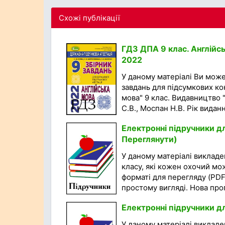
Схожі публікації
ГДЗ ДПА 9 клас. Англійсь
2022
У даному матеріалі Ви мож
завдань для підсумкових кон
мова" 9 клас. Видавництво "
С.В., Моспан Н.В. Рік виданн
Електронні підручники дл
Переглянути)
У даному матеріалі викладен
класу, які кожен охочий мо
форматі для перегляду (PDF
простому вигляді. Нова прог
Електронні підручники д
У даному матеріалі викладен