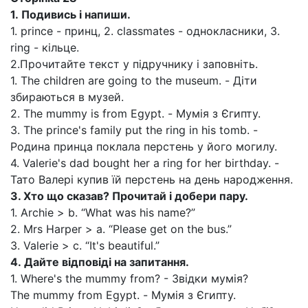
1.
Подивись і напиши.
1. prince - принц, 2. classmates - однокласники, 3.
ring - кільце.
2.Прочитайте текст у підручнику і заповніть.
1. The children are going to the museum. - Діти
збираються в музей.
2. The mummy is from Egypt. - Мумія з Єгипту.
3. The prince's family put the ring in his tomb. -
Родина принца поклала перстень у його могилу.
4. Valerie's dad bought her a ring for her birthday. -
Тато Валері купив їй перстень на день народження.
3.
Хто що сказав? Прочитай і добери пару.
1. Archie > b. “What was his name?”
2. Mrs Harper > a. “Please get on the bus.”
3. Valerie > c. “It's beautiful.”
4.
Дайте відповіді на запитання.
1. Where's the mummy from? - Звідки мумія?
The mummy from Egypt. - Мумія з Єгипту.