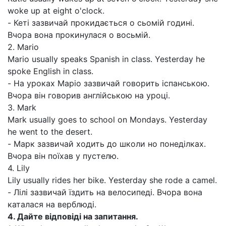
woke up at eight o'clock.
- Кеті зазвичай прокидається о сьомій годині.
Вчора вона прокинулася о восьмій.
2. Mario
Mario usually speaks Spanish in class. Yesterday he
spoke English in class.
- На уроках Mapio зазвичай говорить іспанською.
Вчора він говорив англійською на уроці.
3. Mark
Mark usually goes to school on Mondays. Yesterday
he went to the desert.
- Марк зазвичай ходить до школи но понеділках.
Вчора він поїхав у пустелю.
4. Lily
Lily usually rides her bike. Yesterday she rode a camel.
- Лілі зазвичай їздить на велосипеді. Вчора вона
каталася на верблюді.
4. Дайте відповіді на запитання.