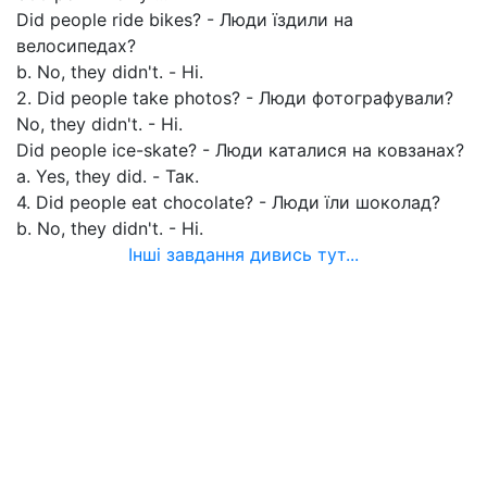
Did people ride bikes? - Люди їздили на
велосипедах?
b. No, they didn't. - Ні.
2. Did people take photos? - Люди фотографували?
No, they didn't. - Hi.
Did people ice-skate? - Люди каталися на ковзанах?
a. Yes, they did. - Так.
4. Did people eat chocolate? - Люди їли шоколад?
b. No, they didn't. - Hi.
Інші завдання дивись тут...