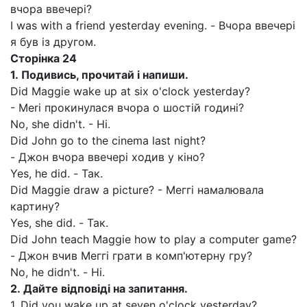
вчора ввечері?
I was with a friend yesterday evening. - Вчора ввечері
я був із другом.
Сторінка
24
1.
Подивись, прочитай і напиши.
Did Maggie wake up at six o'clock yesterday?
- Meri прокинулася вчора о шостій годині?
No, she didn't. - Hi.
Did John go to the cinema last night?
- Джон вчора ввечері ходив у кіно?
Yes, he did. - Так.
Did Maggie draw a picture? - Меггі намалювала
картину?
Yes, she did. - Так.
Did John teach Maggie how to play a computer game?
- Джон вчив Меггі грати в комп'ютерну гру?
No, he didn't. - Ні.
2.
Дайте відповіді на запитання.
1. Did you wake up at seven o'clock yesterday?