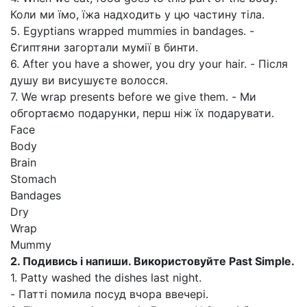
Коли ми їмо, їжа надходить у цю частину тіла.
5. Egyptians wrapped mummies in bandages. -
Єгиптяни загортали мумії в бинти.
6. After you have a shower, you dry your hair. - Після
душу ви висушуєте волосся.
7. We wrap presents before we give them. - Ми
обгортаємо подарунки, перш ніж їх подарувати.
Face
Body
Brain
Stomach
Bandages
Dry
Wrap
Mummy
2. Подивись і напиши. Використовуйте
Past Simple.
1. Patty washed the dishes last night.
- Патті помила посуд вчора ввечері.