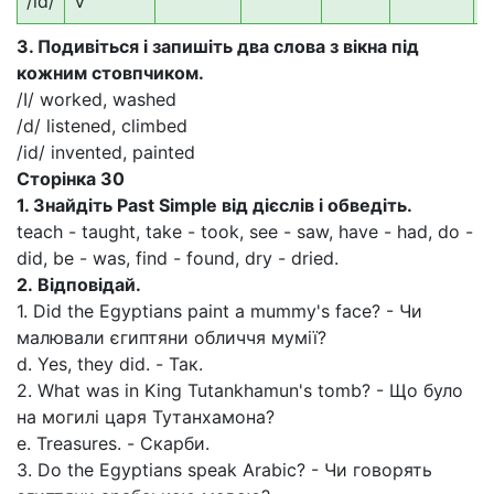
/id/
V
3. Подивіться і запишіть два слова з вікна під
кожним стовпчиком.
/І/ worked, washed
/d/ listened, climbed
/id/ invented, painted
Сторінка 30
1. Знайдіть
Past Simple
від дієслів і обведіть.
teach - taught, take - took, see - saw, have - had, do -
did, be - was, find - found, dry - dried.
2.
Відповідай.
1. Did the Egyptians paint a mummy's face? - Чи
малювали єгиптяни обличчя мумії?
d. Yes, they did. - Так.
2. What was in King Tutankhamun's tomb? - Що було
на могилі царя Тутанхамона?
е. Treasures. - Скарби.
3. Do the Egyptians speak Arabic? - Чи говорять