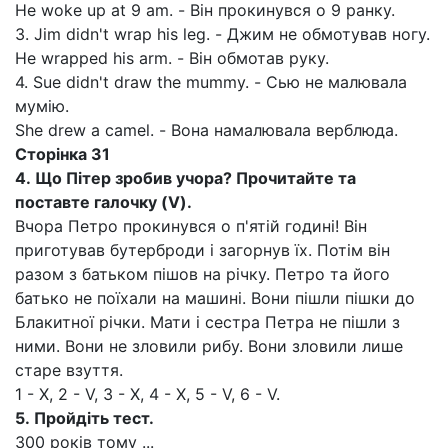
Не woke up at 9 am. - Він прокинувся о 9 ранку.
3. Jim didn't wrap his leg. - Джим не обмотував ногу.
Не wrapped his arm. - Він обмотав руку.
4. Sue didn't draw the mummy. - Сью не малювала
мумію.
She drew a camel. - Вона намалювала верблюда.
Сторінка 31
4.
Що Пітер зробив учора? Прочитайте та
поставте галочку (
V
).
Вчора Петро прокинувся о п'ятій годині! Він
приготував бутерброди і загорнув їх. Потім він
разом з батьком пішов на річку. Петро та його
батько не поїхали на машині. Вони пішли пішки до
Блакитної річки. Мати і сестра Петра не пішли з
ними. Вони не зловили рибу. Вони зловили лише
старе взуття.
1 - X, 2 - V, 3 - X, 4 - X, 5 - V, 6 - V.
5.
Пройдіть тест.
300 років тому ...