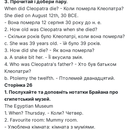
3.
Прочитай і добери пару.
When did Cleopatra die? - Коли померла Клеопатра?
She died on August 12th, 30 BCE.
- Вона померла 12 серпня 30 року до н. е.
2. How old was Cleopatra when she died?
- Скільки років було Клеопатрі, коли вона померла?
с. She was 39 years old. - їй було 39 років.
3. How did she die? - Як вона померла?
a. A snake bit her. - Її вкусила змія.
4. Who was Cleopatra's father? - Хто був батьком
Клеопатри?
b. Ptolemy the twelfth. - Птолемей дванадцятий.
Сторінка
26
1. Послухайте та доповніть нотатки Брайана про
єгипетський музей.
The Egyptian Museum
1. When? Thursday. - Коли? Четвер.
2. Favourite room: Mummy room.
- Улюблена кімната: кімната з муміями.