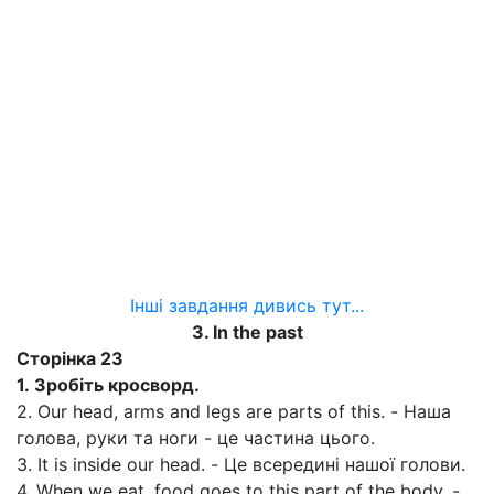
Інші завдання дивись тут...
3. In the past
Сторінка
23
1.
Зробіть кросворд.
2. Our head, arms and legs are parts of this. - Наша
голова, руки та ноги - це частина цього.
3. It is inside our head. - Це всередині нашої голови.
4. When we eat, food goes to this part of the body. -