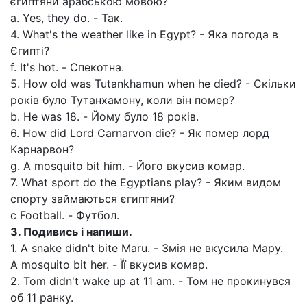
єгиптяни арабською мовою?
a. Yes, they do. - Так.
4. What's the weather like in Egypt? - Яка погода в
Єгипті?
f. It's hot. - Спекотна.
5. How old was Tutankhamun when he died? - Скільки
років було Тутанхамону, коли він помер?
b. Не was 18. - Йому було 18 років.
6. How did Lord Carnarvon die? - Як помер лорд
Карнарвон?
g. A mosquito bit him. - Його вкусив комар.
7. What sport do the Egyptians play? - Яким видом
спорту займаються єгиптяни?
с Football. - Футбол.
3.
Подивись
і
напиши.
1. A snake didn't bite Maru. - Змія не вкусила Мару.
A mosquito bit her. - Її вкусив комар.
2. Tom didn't wake up at 11 am. - Том не прокинувся
об 11 ранку.