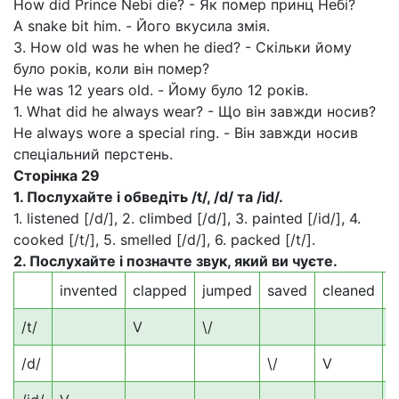
How did Prince Nebi die? - Як помер принц Небі?
A snake bit him. - Його вкусила змія.
3. How old was he when he died? - Скільки йому
було років, коли він помер?
Не was 12 years old. - Йому було 12 років.
1. What did he always wear? - Що він завжди носив?
Не always wore a special ring. - Він завжди носив
спеціальний перстень.
Сторінка
29
1.
Послухайте і обведіть /
t
/, /
d
/ та /і
d
/.
1. listened [/d/], 2. climbed [/d/], 3. painted [/id/], 4.
cooked [/t/], 5. smelled [/d/], 6. packed [/t/].
2.
Послухайте і позначте звук, який ви чуєте.
invented
clapped
jumped
saved
cleaned
w
/t/
V
\/
\
/d/
\/
V