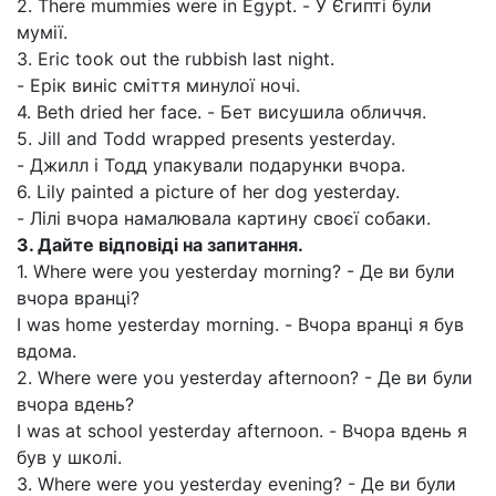
2. There mummies were in Egypt. - У Єгипті були
мумії.
3. Eric took out the rubbish last night.
- Ерік виніс сміття минулої ночі.
4. Beth dried her face. - Бет висушила обличчя.
5. Jill and Todd wrapped presents yesterday.
- Джилл і Тодд упакували подарунки вчора.
6. Lily painted a picture of her dog yesterday.
- Лілі вчора намалювала картину своєї собаки.
3. Дайте відповіді на запитання.
1. Where were you yesterday morning? - Де ви були
вчора вранці?
I was home yesterday morning. - Вчора вранці я був
вдома.
2. Where were you yesterday afternoon? - Де ви були
вчора вдень?
I was at school yesterday afternoon. - Вчора вдень я
був у школі.
3. Where were you yesterday evening? - Де ви були