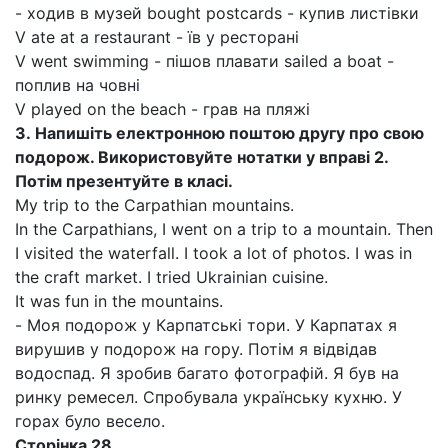
- ходив в музей bought postcards - купив листівки
V ate at a restaurant - їв у ресторані
V went swimming - пішов плавати sailed a boat -
поплив на човні
V played on the beach - грав на пляжі
3.
Напишіть електронною поштою другу про свою
подорож. Використовуйте нотатки у вправі 2.
Потім презентуйте в класі.
Му trip to the Carpathian mountains.
In the Carpathians, I went on a trip to a mountain. Then
I visited the waterfall. I took a lot of photos. I was in
the craft market. I tried Ukrainian cuisine.
It was fun in the mountains.
- Моя подорож у Карпатські тори. У Карпатах я
вирушив у подорож на гору. Потім я відвідав
водоспад. Я зробив багато фотографій. Я був на
ринку ремесел. Спробувала українську кухню. У
горах було весело.
Сторінка 28