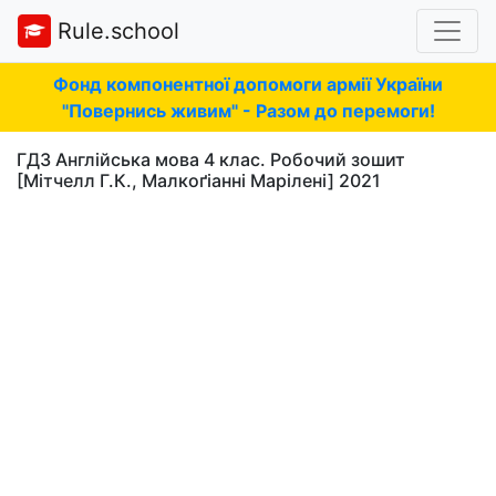
Rule.school
Фонд компонентної допомоги армії України
"Повернись живим" - Разом до перемоги!
ГДЗ Англійська мова 4 клас. Робочий зошит
[Мітчелл Г.К., Малкоґіанні Марілені] 2021