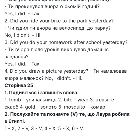
- Ти прокинувся вчора о сьомій годині?
Yes, I did. - Так.
2. Did you ride your bike to the park yesterday?
- Чи їздил ти вчора на велосипеді до парку?
No, I didn't. - Ні.
3. Did you do your homework after school yesterday?
- Ти вчора після уроків виконував домашнє
завдання?
Yes, I did. - Так.
4. Did you draw a picture yesterday? - Ти намалював
вчора малюнок? No, I didn't. - Ні.
Сторінка
25
1.
Подивіться і запишіть слова.
1. tomb - усипальниця 2. bite - укус 3. treasure -
скарб 4. gold - золото 5. mosquito - комар.
2.
Послухайте та позначте (
V
) те, що Лаура робила
в Єгипті.
1 - X, 2 - V, 3 - V, 4 - X, 5 - X, 6 - V.