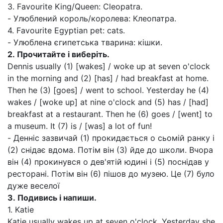
3. Favourite King/Queen: Cleopatra.
- Улюблений король/королева: Клеопатра.
4. Favourite Egyptian pet: cats.
- Улюблена єгипетська тварина: кішки.
2.
Прочитайте і виберіть.
Dennis usually (1) [wakes] / woke up at seven o'clock
in the morning and (2) [has] / had breakfast at home.
Then he (3) [goes] / went to school. Yesterday he (4)
wakes / [woke up] at nine o'clock and (5) has / [had]
breakfast at a restaurant. Then he (6) goes / [went] to
a museum. It (7) is / [was] a lot of fun!
- Денніс зазвичай (1) прокидається о сьомій ранку і
(2) снідає вдома. Потім він (3) йде до школи. Вчора
він (4) прокинувся о дев'ятій юдині і (5) поснідав у
ресторані. Потім він (6) пішов до музею. Це (7) було
дуже веселої
3.
Подивись і напиши.
1. Katie
Katie usually wakes up at seven o'clock. Yesterday she