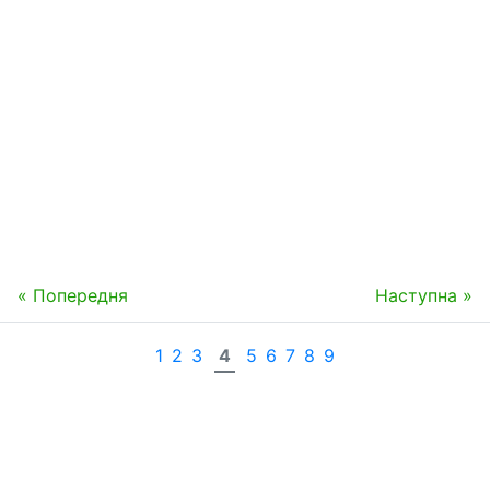
« Попередня
Наступна »
1
2
3
4
5
6
7
8
9