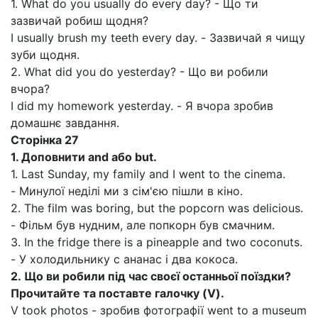
1. What do you usually do every day? - Що ти
зазвичай робиш щодня?
I usually brush my teeth every day. - Зазвичай я чищу
зуби щодня.
2. What did you do yesterday? - Що ви робили
вчора?
I did my homework yesterday. - Я вчора зробив
домашнє завдання.
Сторінка 27
1. Доповнити
and
або
but.
1. Last Sunday, my family and I went to the cinema.
- Минулої неділі ми з сім'єю пішли в кіно.
2. The film was boring, but the popcorn was delicious.
- Фільм був нудним, але попкорн був смачним.
3. In the fridge there is a pineapple and two coconuts.
- У холодильнику c ананас і два кокоса.
2.
Що ви робили під час своєї останньої поїздки?
Прочитайте та поставте галочку (
V
).
V took photos - зробив фотографії went to a museum